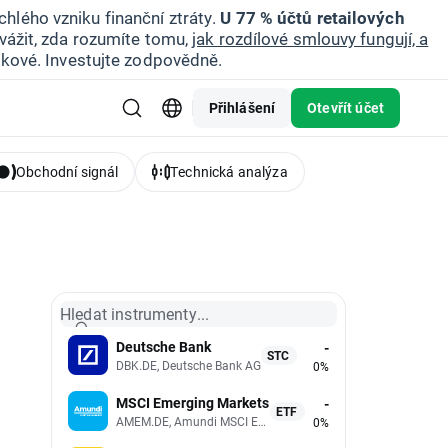
hlého vzniku finanční ztráty.
U 77 % účtů retailových
vážit, zda rozumíte tomu,
jak rozdílové smlouvy fungují, a
zikové. Investujte zodpovědně.
Přihlášení
Otevřít účet
Obchodní signál
Technická analýza
Hledat instrumenty...
Deutsche Bank
-
STC
DBK.DE, Deutsche Bank AG
0%
MSCI Emerging Markets
-
ETF
AMEM.DE, Amundi MSCI Emerging Markets UCITS (Acc EUR)
0%