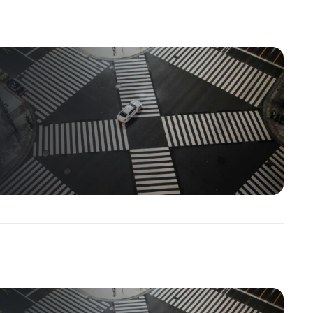
Akciový Trh
,
ETF Zprávy