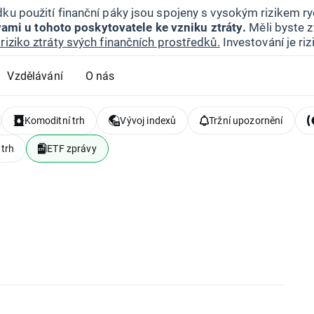
ku použití finanční páky jsou spojeny s vysokým rizikem ryc
ami u tohoto poskytovatele ke vzniku ztráty.
Měli byste z
riziko ztráty svých finančních prostředků.
Investování je ri
Vzdělávání
O nás
Komoditní trh
Vývoj indexů
Tržní upozornění
 trh
ETF zprávy