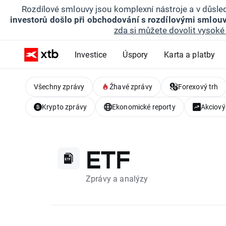
Rozdílové smlouvy jsou komplexní nástroje a v důsled
investorů došlo při obchodování s rozdílovými smlouv
zda si můžete dovolit vysoké 
Investice
Úspory
Karta a platby
Všechny zprávy
Žhavé zprávy
Forexový trh
Krypto zprávy
Ekonomické reporty
Akciový
ETF
Zprávy a analýzy