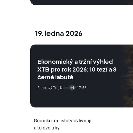
19. ledna 2026
Ekonomický a tržní výhled
XTB pro rok 2026: 10 tezí a 3
černé labutě
Forexový Trh
,
Komoditní Trh
· 17:55
,
Ekonomické Reporty
,
Akciový
+4
Grónsko: nejistoty ovlivňují
akciové trhy