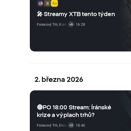
🎤 Streamy XTB tento týden
Forexový Trh
,
Komoditní Trh
· 16:28
,
Vývoj Indexů
,
Krypto Zprávy
,
+6
2. března 2026
🔴PO 18:00 Stream: Íránské
krize a výplach trhů?
Forexový Trh
,
Ekonomické Reporty
· 18:46
,
Akciový Trh
,
ETF Zpráv
+3