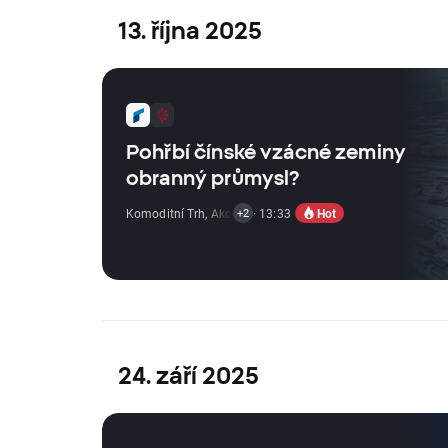
13. října 2025
Pohřbí čínské vzácné zeminy
obranný průmysl?
Hot
Komoditní Trh
,
Akciový Trh
· 13:33
,
ETF Zprávy
+2
24. září 2025