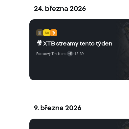
24. března 2026
🎥 XTB streamy tento týden
Forexový Trh
,
Komoditní Trh
· 13:39
,
Vývoj Indexů
,
Krypto Zprávy
,
+5
9. března 2026