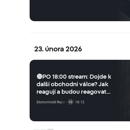
23. února 2026
🔴PO 18:00 stream: Dojde k
další obchodní válce? Jak
reagují a budou reagovat
trhy?
Ekonomické Reporty
,
Akciový Trh
· 18:12
,
ETF Zprávy
+2