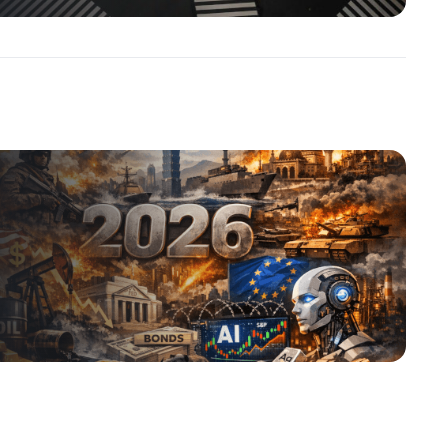
 Trh
,
ETF Zprávy