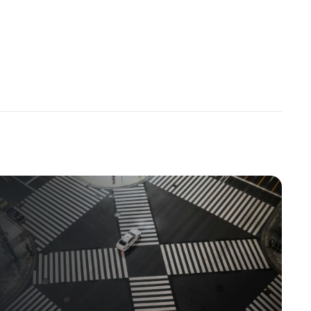
onomické Reporty
,
Akciový Trh
,
ETF Zprávy