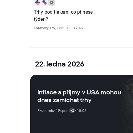
Trhy pod tlakem: co přinese
týden?
Forexový Trh
,
Komoditní Trh
· 17:46
,
Vývoj Indexů
,
Krypto Zprávy
,
Ek
+6
22. ledna 2026
Inflace a příjmy v USA mohou
dnes zamíchat trhy
Ekonomické Reporty
,
Akciový Trh
· 10:05
,
ETF Zprávy
+2