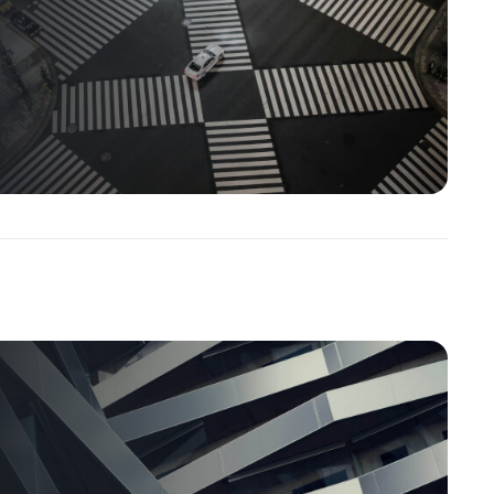
Ekonomické Reporty
,
Akciový Trh
,
ETF Zprávy
y