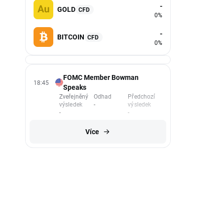
-
GOLD
CFD
0%
-
BITCOIN
CFD
0%
FOMC Member Bowman
18:45
Speaks
Zveřejněný
Odhad
Předchozí
výsledek
-
výsledek
-
-
Více