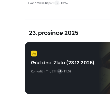
Ekonomické Reporty
,
Akciový Trh
· 13:57
,
ETF Zprávy
+2
23. prosince 2025
Graf dne: Zlato (23.12.2025)
Komoditní Trh
,
ETF Zprávy
· 11:59
+1