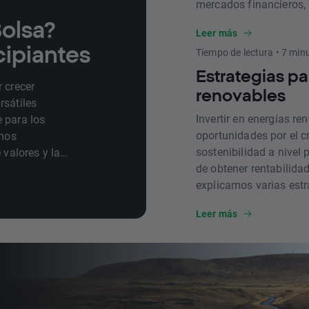
mercados financieros, 
fiscalidad. Disponible
Bolsa?
Leer más
nuestros usuarios, es
cipiantes
Tiempo de lectura • 7 min
sesiones y puede enco
inversión.
Estrategias pa
 crecer
renovables
rsátiles
Invertir en energías re
 para los
oportunidades por el c
amos
sostenibilidad a nivel 
 valores y las
de obtener rentabilidad 
explicamos varias estra
Leer más