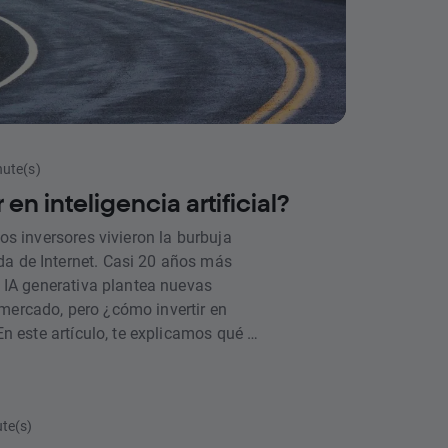
nute(s)
en inteligencia artificial?
los inversores vivieron la burbuja
da de Internet. Casi 20 años más
la IA generativa plantea nuevas
mercado, pero ¿cómo invertir en
 En este artículo, te explicamos qué es
es son los sectores y acciones más
ute(s)