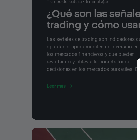
Tiempo de lectura • 6 minute(s)
¿Qué son las señal
trading y cómo usar
Las señales de trading son indicadores q
apuntan a oportunidades de inversión en
los mercados financieros y que pueden
resultar muy útiles a la hora de tomar
decisiones en los mercados bursátiles. E
este artículo, te contamos qué son, cómo
funcionan y qué tipos existen.
Leer más