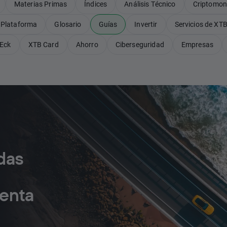
Materias Primas
Índices
Análisis Técnico
Criptomo
Plataforma
Glosario
Guías
Invertir
Servicios de XT
Eck
XTB Card
Ahorro
Ciberseguridad
Empresas
das
Renta