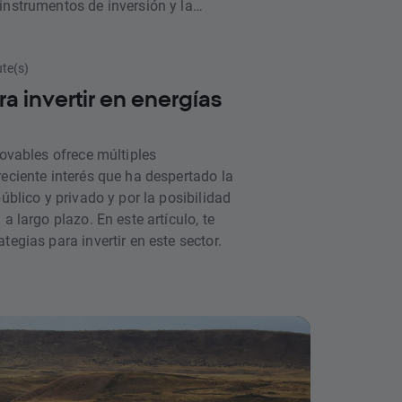
instrumentos de inversión y la
 de forma gratuita para todos
te curso está compuesto por ocho
ute(s)
ntrarse en nuestra plataforma de
ra invertir en energías
novables ofrece múltiples
reciente interés que ha despertado la
público y privado y por la posibilidad
a largo plazo. En este artículo, te
tegias para invertir en este sector.