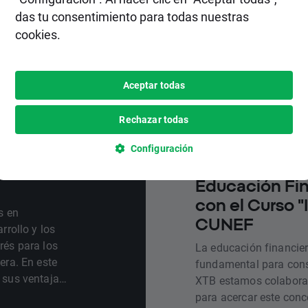
¿Qué es el day
das tu consentimiento para todas nuestras
ventajas y rie
cookies.
El day trading es una 
cerrar todas las posici
este artículo, te expl
Aceptar todas
funciona y cuáles son 
Rechazar todas
Leer más
ados
Tiempo de lectura • 4 min
Configuración
invertir
XTB mantiene
Educación Fin
con el Curso "
s en
CUNEF
rrollo y los
rés para los
La educación financier
era. En este
fundamental para const
 sus ventajas
XTB estamos colaboran
para acercar este conc