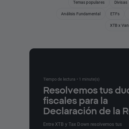
Temas populares
Divisas
Análisis Fundamental
ETFs
XTB x Van
Tiempo de lectura • 1 minute(s)
Resolvemos tus du
fiscales para la
Declaración de la 
Entre XTB y Tax Down resolvemos tus