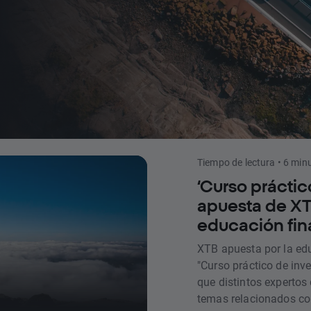
Tiempo de lectura • 6 min
‘Curso práctico
apuesta de XTB
educación fin
XTB apuesta por la ed
"Curso práctico de inve
que distintos expertos
temas relacionados con