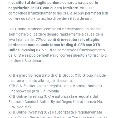
investitori al dettaglio perdono denaro a causa delle
negoziazioni in CFD con questo fornitore.
Valuti se
comprende il funzionamento dei CFD e se può permettersi di
correre questo alto rischio di perdere il Suo denaro.
I CFD sono strumenti complessi e presentano un rischio
significativo di perdere denaro rapidamente a causa della
leva finanziaria.
77% di conti di investitori al dettaglio
perdono denaro quando fanno trading di CFD con XTB
Online Invesing CY.
Valuti se comprende il funzionamento
dei CFD e se può permettersi di correre questo alto rischio di
perdere il Suo denaro.
XTB è marchio registrato di XTB Group. XTB Group include
ma non è limitato alle seguenti società:
XTB S.A. è autorizzata e regolata dalla Komisja Nadzoru
Finansowego (KNF) in Polonia
XTB Online Investing (UK) è autorizzata e regolata dal
Financial Conduct Authority nel Regno Unito(Licenza No.
FRN 522157)
XTB Online Investing (CY) è autorizzata e regolamentata
dalla Cyprus Securities and Exchange Commission.(Licenza