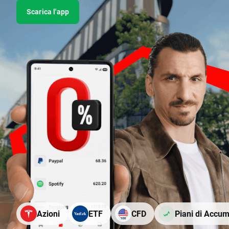
Scarica l'app
Azioni
ETF
CFD
Piani di Accu