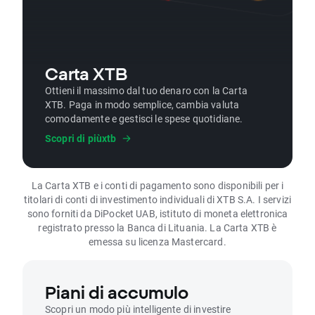
Carta XTB
Ottieni il massimo dal tuo denaro con la Carta
XTB. Paga in modo semplice, cambia valuta
comodamente e gestisci le spese quotidiane.
Scopri di piùxtb
La Carta XTB e i conti di pagamento sono disponibili per i
titolari di conti di investimento individuali di XTB S.A. I servizi
sono forniti da DiPocket UAB, istituto di moneta elettronica
registrato presso la Banca di Lituania. La Carta XTB è
emessa su licenza Mastercard.
Piani di accumulo
Scopri un modo più intelligente di investire