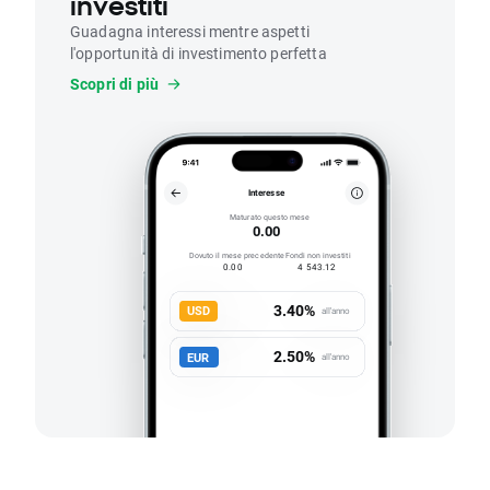
investiti
Guadagna interessi mentre aspetti
l'opportunità di investimento perfetta
Scopri di più
Interesse
Maturato questo mese
0.00
Dovuto il mese precedente
Fondi non investiti
0.00
4 543.12
3.40%
USD
all'anno
2.50%
EUR
all'anno