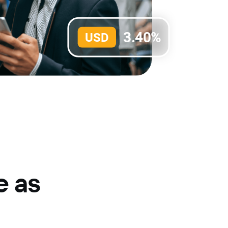
3.40%
USD
e as