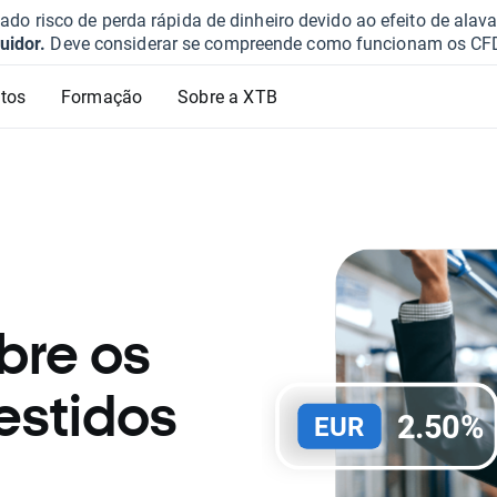
o risco de perda rápida de dinheiro devido ao efeito de ala
uidor.
Deve considerar se compreende como funcionam os CFD e 
tos
Formação
Sobre a XTB
bre os
estidos
2.50%
EUR