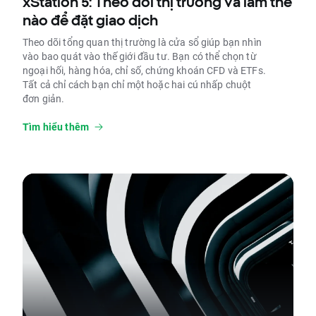
xStation 5: Theo dõi thị trường và làm thế
nào để đặt giao dịch
Theo dõi tổng quan thị trường là cửa sổ giúp bạn nhìn
vào bao quát vào thế giới đầu tư. Bạn có thể chọn từ
ngoại hối, hàng hóa, chỉ số, chứng khoán CFD và ETFs.
Tất cả chỉ cách bạn chỉ một hoặc hai cú nhấp chuột
đơn giản.
Tìm hiểu thêm