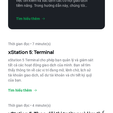
việc tìm kiếm và xác định các cơ hội giao dịch
tiềm năng. Trong hướng dẫn này, chúng tôi
sẽ đề cập đến các chức năng độc đáo của
xStation 5 được thiết kế để giúp bạn giao dịch
Tìm hiểu thêm
tốt hơn.
Thời gian đọc • 7 minute(s)
xStation 5: Terminal
xStation 5 Terminal cho phép bạn quản lý và giám sát
tất cả các hoạt động giao dịch của mình. Bạn sẽ tìm
thấy thông tin về các vị trí đang mở, lệnh chờ, lịch sử
tài khoản giao dịch, số dư tài khoản và chi tiết ký quỹ
của bạn.
Tìm hiểu thêm
Thời gian đọc • 4 minute(s)