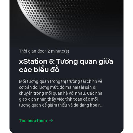
Thời gian đọc • 2 minute(s)
xStation 5: Tương quan giữa
các biểu đồ
Mối tương quan trong thị trường tài chính về
cơ bản đo lường mức độ mà hai tài sản di
chuyển trong mối quan hệ với nhau. Các nhà
giao dịch nhận thấy việc tính toán các mối
tương quan để giảm thiểu và đa dạng hóa rủi
ro cho danh mục đầu tư của họ cũng như xác
định các cơ hội giao dịch bổ sung là rất quan
Tìm hiểu thêm
trọng.