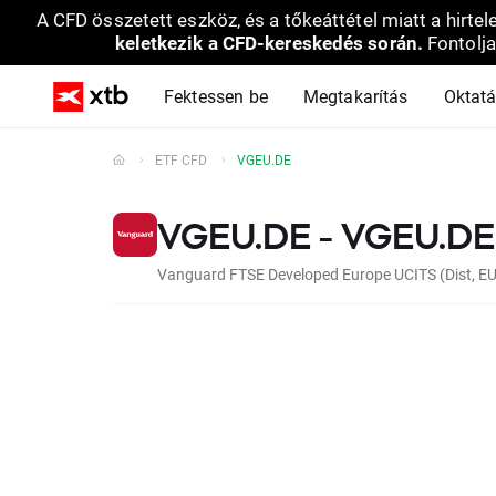
A CFD összetett eszköz, és a tőkeáttétel miatt a hirtel
keletkezik a CFD-kereskedés során.
Fontolja
Fektessen be
Megtakarítás
Oktat
ETF CFD
VGEU.DE
VGEU.DE - VGEU.DE
Vanguard FTSE Developed Europe UCITS (Dist, E