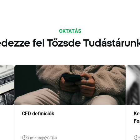
OKTATÁS
dezze fel Tőzsde Tudástárun
CFD definíciók
Ke
Fo
3 minute(s)
CFD-k