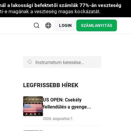
nál a lakossági befektetői számlák 77%-án veszteség
ti-e magának a veszteség magas kockázatát.
LOGIN
SZÁMLANYITÁS
LEGFRISSEBB HÍREK
US OPEN: Csekély
fellendülés a gyenge...
2026. augusztus 7.