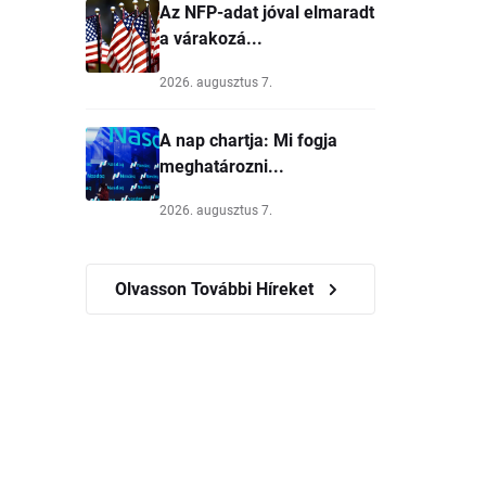
Az NFP-adat jóval elmaradt
a várakozá...
2026. augusztus 7.
A nap chartja: Mi fogja
meghatározni...
2026. augusztus 7.
Olvasson További Híreket