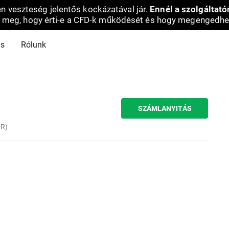
en veszteség jelentős kockázatával jár.
Ennél a szolgáltató
 meg, hogy érti-e a CFD-k működését és hogy megengedhe
ás
Rólunk
SZÁMLANYITÁS
UR)