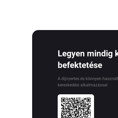
Legyen mindig 
befektetése
A díjnyertes és könnyen haszná
kereskedési alkalmazással