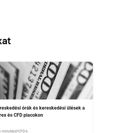
kat
reskedési órák és kereskedési ülések a
rex és CFD piacokon
6 minute(s)
CFD-k