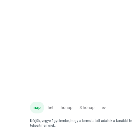
nap
hét
hónap
3 hónap
év
Kérjük, vegye figyelembe, hogy a bemutatott adatok a korábbi 
teljesítménynek.