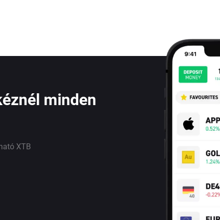
kéznél minden
lható XTB