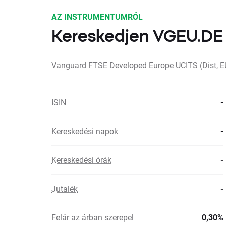
AZ INSTRUMENTUMRÓL
Kereskedjen VGEU.DE
Vanguard FTSE Developed Europe UCITS (Dist, E
ISIN
-
Kereskedési napok
-
Kereskedési órák
-
Jutalék
-
Felár az árban szerepel
0,30%