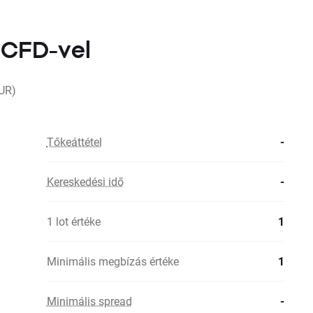
 CFD-vel
UR)
Tőkeáttétel
-
Kereskedési idő
-
1 lot értéke
1
Minimális megbízás értéke
1
Minimális spread
-