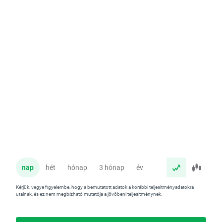
nap
hét
hónap
3 hónap
év
Kérjük, vegye figyelembe, hogy a bemutatott adatok a korábbi teljesítményadatokra
utalnak, és ez nem megbízható mutatója a jövőbeni teljesítménynek.