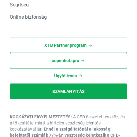
Segítség
Online biztonság
XTB Partner program
xopenhub.pro
Ügyféliroda
SZÁMLANYITÁS
KOCKÁZATI FIGYELMEZTETÉS:
A CFD összetett eszköz, és
a tőkeáttétel miatt a hirtelen veszteség jelentős
kockázatával jár.
Ennél a szolgáltatónál a lakossági
befektetői számlák 77%-án veszteség keletkezik a CFD-