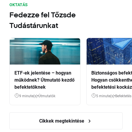
OKTATÁS
Fedezze fel Tőzsde
Tudástárunkat
ETF-ek jelentése – hogyan
Biztonságos befekt
működnek? Útmutató kezdő
Hogyan csökkenthe
befektetőknek
befektetési kockáz
9 minute(s)
Útmutatók
5 minute(s)
Befektetés
Cikkek megtekintése