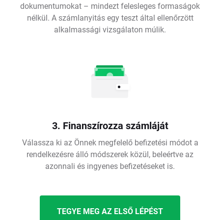
dokumentumokat – mindezt felesleges formaságok
nélkül. A számlanyitás egy teszt által ellenőrzött
alkalmassági vizsgálaton múlik.
3. Finanszírozza számláját
Válassza ki az Önnek megfelelő befizetési módot a
rendelkezésre álló módszerek közül, beleértve az
azonnali és ingyenes befizetéseket is.
TEGYE MEG AZ ELSŐ LÉPÉST