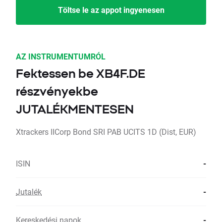
Töltse le az appot ingyenesen
AZ INSTRUMENTUMRÓL
Fektessen be XB4F.DE
részvényekbe
JUTALÉKMENTESEN
Xtrackers IICorp Bond SRI PAB UCITS 1D (Dist, EUR)
ISIN
-
Jutalék
-
Kereskedési napok
-