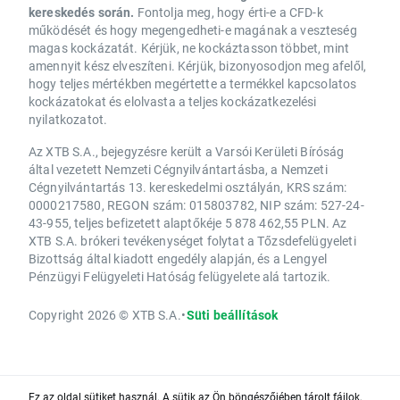
kereskedés során.
Fontolja meg, hogy érti-e a CFD-k
működését és hogy megengedheti-e magának a veszteség
magas kockázatát. Kérjük, ne kockáztasson többet, mint
amennyit kész elveszíteni. Kérjük, bizonyosodjon meg afelől,
hogy teljes mértékben megértette a termékkel kapcsolatos
kockázatokat és elolvasta a teljes kockázatkezelési
nyilatkozatot.
Az XTB S.A., bejegyzésre került a Varsói Kerületi Bíróság
által vezetett Nemzeti Cégnyilvántartásba, a Nemzeti
Cégnyilvántartás 13. kereskedelmi osztályán, KRS szám:
0000217580, REGON szám: 015803782, NIP szám: 527-24-
43-955, teljes befizetett alaptőkéje 5 878 462,55 PLN. Az
XTB S.A. brókeri tevékenységet folytat a Tőzsdefelügyeleti
Bizottság által kiadott engedély alapján, és a Lengyel
Pénzügyi Felügyeleti Hatóság felügyelete alá tartozik.
Copyright 2026 © XTB S.A.
•
Süti beállítások
Ez az oldal sütiket használ. A sütik az Ön böngészőjében tárolt fájlok,