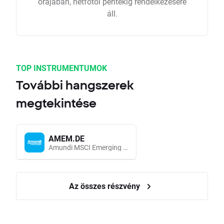
órájában, hétfőtől péntekig rendelkezésére
áll.
TOP INSTRUMENTUMOK
További hangszerek
megtekintése
AMEM.DE
Amundi MSCI Emerging Markets UCITS (Acc EUR)
Az összes részvény