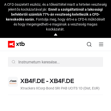
A CFD összetett eszköz, és a tőkeáttétel miatt a hirtelen veszteség
jelentős kockázatával jár.
Ennél a szolgáltatónál a lakossági
befektetői számlák 77%-án veszteség keletkezik a CFD-
kereskedés során.
Fontolja meg, hogy érti-e a CFD-k működését
és hogy megengedheti-e magának a veszteség magas
kockázatát.
XB4F.DE - XB4F.DE
Xtrackers IICorp Bond SRI PAB UCITS 1D (Dist, EUR)