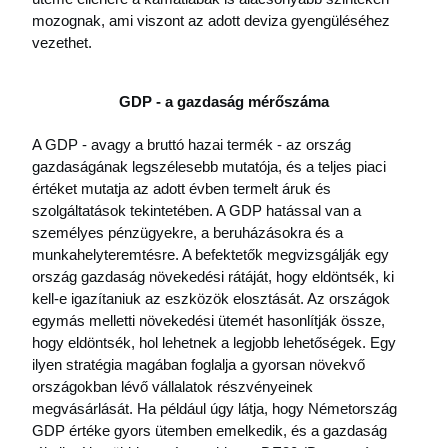
mozognak, ami viszont az adott deviza gyengüléséhez 
vezethet.
GDP - a gazdaság mérőszáma
A GDP - avagy a bruttó hazai termék - az ország 
gazdaságának legszélesebb mutatója, és a teljes piaci 
értéket mutatja az adott évben termelt áruk és 
szolgáltatások tekintetében. A GDP hatással van a 
személyes pénzügyekre, a beruházásokra és a 
munkahelyteremtésre. A befektetők megvizsgálják egy 
ország gazdaság növekedési rátáját, hogy eldöntsék, ki 
kell-e igazítaniuk az eszközök elosztását. Az országok 
egymás melletti növekedési ütemét hasonlítják össze, 
hogy eldöntsék, hol lehetnek a legjobb lehetőségek. Egy 
ilyen stratégia magában foglalja a gyorsan növekvő 
országokban lévő vállalatok részvényeinek 
megvásárlását. Ha például úgy látja, hogy Németország 
GDP értéke gyors ütemben emelkedik, és a gazdaság 