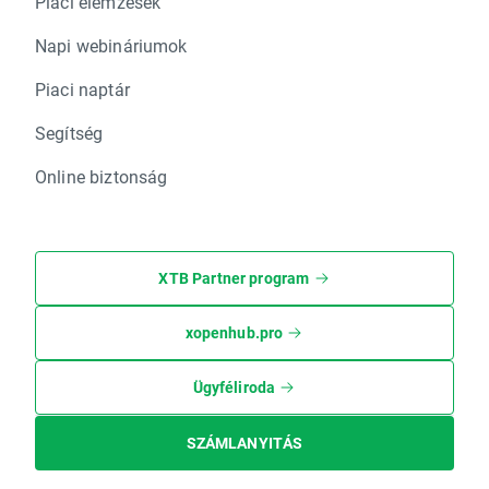
Piaci elemzések
Napi webináriumok
Piaci naptár
Segítség
Online biztonság
XTB Partner program
xopenhub.pro
Ügyféliroda
SZÁMLANYITÁS