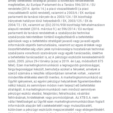
amely befektetési stratégiát javasol a következő rendeleteknek
megfelelően, Az Európai Parlament és a Tanács 596/2014 / EU
rendelete (2014. április 16.) a piaci visszaélésekről (a piaci
visszaélésekről szóló rendelet), valamint a 2003/6 / EK európai
parlamenti és tanácsi irányelv és a 2003/124 / EK bizottsági
irányelvek hatályon kívül helyezéséről / EK, 2003/125 / EK és
2004/72 / EK, valamint az (EU) 2016/958 bizottsági felhatalmazáson
alapuló rendelet (2016. március 9.) az 596/2014 / EU európai
parlamenti és tanácsi rendeletnek a szabályozási technikai
szabályozás tekintetében történő kiegészítéséről a befektetési
ajánlások vagy a befektetési stratégiát javasló vagy javasló egyéb
információk objektív bemutatására, valamint az egyes érdekek vagy
összeférhetetlenség utáni jelek nyilvánosságra hozatalának technikai
szabályaira vonatkozó szabványok vagy egyéb tanácsadás, ideértve
a befektetési tanácsadást is, az A pénzügyi eszközök kereskedelméről
szóló, 2005. július 29-i törvény (azaz a 2019. évi Lap, módosított 875
tétel). Ezen marketingkommunikáció a legnagyobb gondossággal,
tárgyilagossággal készült, bemutatja azokat a tényeket, amelyek a
szerző számára a készítés időpontjában ismertek voltak , valamint
mindenféle értékelési elemtől mentes. A marketingkommunikáció az
Ügyfél igényeinek, az egyéni pénzügyi helyzetének figyelembevétele
nélkül készül, és semmilyen módon nem terjeszt elő befektetési
stratégiát. A marketingkommunikáció nem minősül semmilyen
pénzügyi eszköz eladási, felajánlási, feliratkozási, vásárlási
felhívásának, hirdetésének vagy promóciójának. Az XTB S.A. nem
vállal felelősséget az Ügyfél ezen marketingkommunikációban foglalt
információk alapján tett cselekedeteiért vagy mulasztásaiért,
különösen a pénzügyi eszközök megszerzéséért vagy elidegenítéséért.