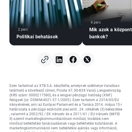
6 perc
Mik azok a központ
2 perc
Politikai behatások
bankok?
Ezen tartalmat az XTB S.A. készítette, amelynek székhelye Varsóban
található a következő címen, Prosta 67, 00-838 Varsó, Lengyelország
(KRS szám: 0000217580), és a lengyel pénzügyi hatóság (KNF)
felügyeli (sz. DDM-M-4021-57-1/2005). Ezen tartalom a 2014/65/EU
irányelvének, ami az Európai Parlament és a Tanács 2014. május 15-i
határozata a pénzügyi eszközök piacairól , 24. cikkének (3) bekezdése
, valamint a 2002/92 / EK irányelv és a 2011/61 / EU irányelv (MiFID
II) szerint marketingkommunikációnak minősül, továbbá nem
minősül befektetési tanácsadásnak vagy befektetési kutatásnak. A
marketingkommunikáció nem befektetési ajánlás vagy információ,