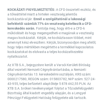
KOCKÁZATI FIGYELMEZTETÉS:
A CFD összetett eszköz, és
a tőkeáttétel miatt a hirtelen veszteség jelentős
kockázatával jár.
Ennél a szolgáltatónál a lakossági
befektetői számlák 77%-án veszteség keletkezik a CFD-
kereskedés során.
Fontolja meg, hogy érti-e a CFD-k
működését és hogy megengedheti-e magának a veszteség
magas kockázatát. Kérjük, ne kockáztasson többet, mint
amennyit kész elveszíteni. Kérjük, bizonyosodjon meg afelől,
hogy teljes mértékben megértette a termékkel kapcsolatos
kockázatokat és elolvasta a teljes kockázatkezelési
nyilatkozatot.
Az XTB S.A., bejegyzésre került a Varsói Kerületi Bíróság
által vezetett Nemzeti Cégnyilvántartásba, a Nemzeti
Cégnyilvántartás 13. kereskedelmi osztályán, KRS szám:
0000217580, REGON szám: 015803782, NIP szám: 527-24-
43-955, teljes befizetett alaptőkéje 5 878 462,55 PLN. Az
XTB S.A. brókeri tevékenységet folytat a Tőzsdefelügyeleti
Bizottság által kiadott engedély alapján, és a Lengyel
Pénzügyi Felügyeleti Hatóság felügyelete alá tartozik.