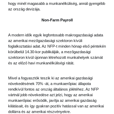
hogy minél magasabb a munkanélküliség, annál gyengébb 
az ország devizája.
Non-Farm Payroll
A modern idők egyik legfontosabb makrogazdasági adata 
az amerikai mezőgazdasági szektoron kívüli 
foglalkoztatási adat. Az NFP-t minden hónap első péntekén 
körülbelül 14.30-kor publikálják, a mezőgazdasági 
szektoron kívül újonnan létrehozott munkahelyek számát 
és az előző havi munkanélküliségi rátát.
Mivel a fogyasztók teszik ki az amerikai gazdasági 
növekedésének 70% -át, a munkaerőpiac állapota 
rendkívül fontos az ország általános jólétéhez. Az NFP 
vártnál jobb növekedése azt jelzi, hogy az amerikai 
munkaerőpiac erősödik, javítja az amerikai gazdaság 
kilátásait, és így gyakran pozitív hatással van az amerikai 
dollárra és az amerikai részvényekre.