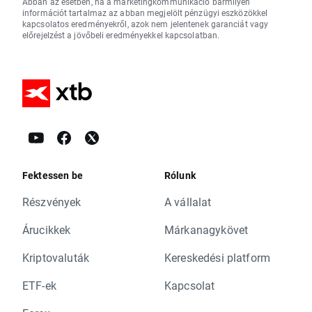
Abban az esetben, ha a marketingkommunikáció bármilyen
információt tartalmaz az abban megjelölt pénzügyi eszközökkel
kapcsolatos eredményekről, azok nem jelentenek garanciát vagy
előrejelzést a jövőbeli eredményekkel kapcsolatban.
Fektessen be
Rólunk
Részvények
A vállalat
Árucikkek
Márkanagykövet
Kriptovaluták
Kereskedési platform
ETF-ek
Kapcsolat