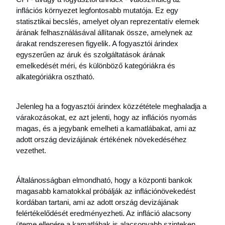
inflációs környezet legfontosabb mutatója. Ez egy 
statisztikai becslés, amelyet olyan reprezentatív elemek 
árának felhasználásával állítanak össze, amelynek az 
árakat rendszeresen figyelik. A fogyasztói árindex 
egyszerűen az áruk és szolgáltatások árának 
emelkedését méri, és különböző kategóriákra és 
alkategóriákra osztható.
Jelenleg ha a fogyasztói árindex közzététele meghaladja a 
várakozásokat, ez azt jelenti, hogy az inflációs nyomás 
magas, és a jegybank emelheti a kamatlábakat, ami az 
adott ország devizájának értékének növekedéséhez 
vezethet.
Általánosságban elmondható, hogy a központi bankok 
magasabb kamatokkal próbálják az inflációnövekedést 
kordában tartani, ami az adott ország devizájának 
felértékelődését eredményezheti. Az infláció alacsony 
üteme ellenére a kamatlábak is alacsonyabb szinteken 