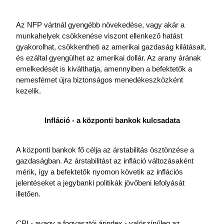
Az NFP vártnál gyengébb növekedése, vagy akár a 
munkahelyek csökkenése viszont ellenkező hatást 
gyakorolhat, csökkentheti az amerikai gazdaság kilátásait, 
és ezáltal gyengülhet az amerikai dollár. Az arany árának 
emelkedését is kiválthatja, amennyiben a befektetők a 
nemesfémet újra biztonságos menedékeszközként 
kezelik.
Infláció - a központi bankok kulcsadata
A központi bankok fő célja az árstabilitás ösztönzése a 
gazdaságban. Az árstabilitást az infláció változásaként 
mérik, így a befektetők nyomon követik az inflációs 
jelentéseket a jegybanki politikák jövőbeni lefolyását 
illetően.
CPI - avagy a fogyasztói árindex - valószínűleg az 