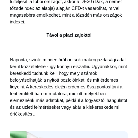
túlteljesíti a többi országot, akkor a DE30 (Dax, a német 
tőzsdeindex az alapja) alapján CFD-t vásárolhat, mivel 
magasabbra emelkedhet, mint a tőzsdén más országok 
indexei.
Távol a piaci zajoktól
Naponta, szinte minden órában sok makrogazdasági adat 
kerül közzétételre - így könnyű elszállni. Ugyanakkor, mint 
kereskedő tudnunk kell, hogy mely számok 
befolyásolhatják a nyitott pozícióinkat, és mit érdemes 
figyelni. A kereskedés elején érdemes összpontosítani a 
fent említett három mutatóra, mielőtt mélyebben 
elemeznénk más adatokat, például a fogyasztói hangulatot 
és az üzleti felméréseket vagy akár a kiskereskedelmi 
értékesítést.