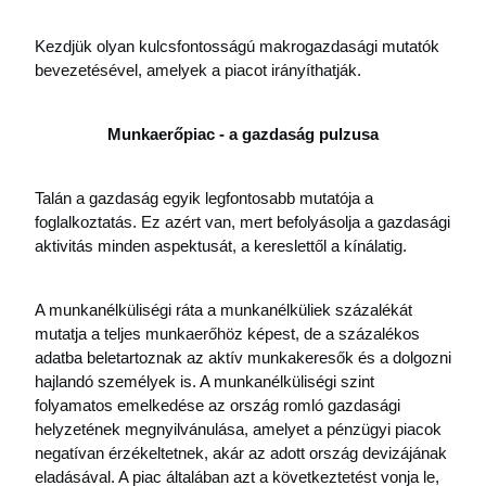
Kezdjük olyan kulcsfontosságú makrogazdasági mutatók 
bevezetésével, amelyek a piacot irányíthatják.
Munkaerőpiac - a gazdaság pulzusa
Talán a gazdaság egyik legfontosabb mutatója a 
foglalkoztatás. Ez azért van, mert befolyásolja a gazdasági 
aktivitás minden aspektusát, a kereslettől a kínálatig.
A munkanélküliségi ráta a munkanélküliek százalékát 
mutatja a teljes munkaerőhöz képest, de a százalékos 
adatba beletartoznak az aktív munkakeresők és a dolgozni 
hajlandó személyek is. A munkanélküliségi szint 
folyamatos emelkedése az ország romló gazdasági 
helyzetének megnyilvánulása, amelyet a pénzügyi piacok 
negatívan érzékeltetnek, akár az adott ország devizájának 
eladásával. A piac általában azt a következtetést vonja le, 