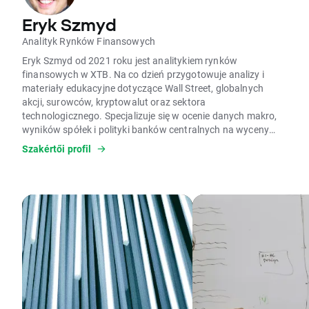
Eryk Szmyd
Analityk Rynków Finansowych
Eryk Szmyd od 2021 roku jest analitykiem rynków
finansowych w XTB. Na co dzień przygotowuje analizy i
materiały edukacyjne dotyczące Wall Street, globalnych
akcji, surowców, kryptowalut oraz sektora
technologicznego. Specjalizuje się w ocenie danych makro,
wyników spółek i polityki banków centralnych na wyceny
aktywów. W pracy wykorzystuje analizę fundamentalną,
Szakértői profil
modele wyceny, analizę makroekonomiczną czy dane
Commitment of Traders (COT). Ocenia, czy silne wzrosty i
spadki cen mają uzasadnienie w fundamentach, analizując
aktywa skrajnie wyprzedane lub wykupione zgodnie z
podejściem kontrariańskim. Jest autorem licznych analiz
rynkowych i artykułów edukacyjnych o inwestowaniu oraz
rynkach finansowych; prywatnie interesuje się kryzysami,
cyklami gospodarczymi i psychologią.