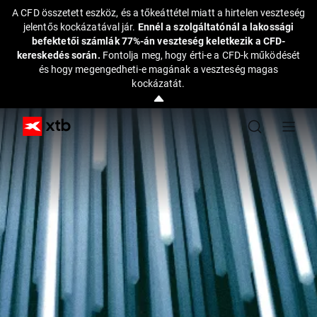
A CFD összetett eszköz, és a tőkeáttétel miatt a hirtelen veszteség
jelentős kockázatával jár.
Ennél a szolgáltatónál a lakossági
befektetői számlák 77%-án veszteség keletkezik a CFD-
kereskedés során.
Fontolja meg, hogy érti-e a CFD-k működését
és hogy megengedheti-e magának a veszteség magas
kockázatát.