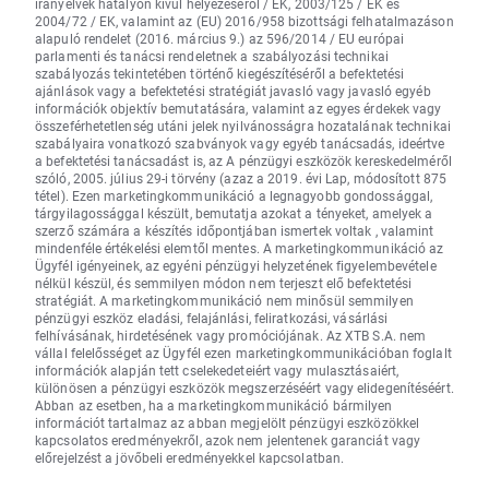
irányelvek hatályon kívül helyezéséről / EK, 2003/125 / EK és
2004/72 / EK, valamint az (EU) 2016/958 bizottsági felhatalmazáson
alapuló rendelet (2016. március 9.) az 596/2014 / EU európai
parlamenti és tanácsi rendeletnek a szabályozási technikai
szabályozás tekintetében történő kiegészítéséről a befektetési
ajánlások vagy a befektetési stratégiát javasló vagy javasló egyéb
információk objektív bemutatására, valamint az egyes érdekek vagy
összeférhetetlenség utáni jelek nyilvánosságra hozatalának technikai
szabályaira vonatkozó szabványok vagy egyéb tanácsadás, ideértve
a befektetési tanácsadást is, az A pénzügyi eszközök kereskedelméről
szóló, 2005. július 29-i törvény (azaz a 2019. évi Lap, módosított 875
tétel). Ezen marketingkommunikáció a legnagyobb gondossággal,
tárgyilagossággal készült, bemutatja azokat a tényeket, amelyek a
szerző számára a készítés időpontjában ismertek voltak , valamint
mindenféle értékelési elemtől mentes. A marketingkommunikáció az
Ügyfél igényeinek, az egyéni pénzügyi helyzetének figyelembevétele
nélkül készül, és semmilyen módon nem terjeszt elő befektetési
stratégiát. A marketingkommunikáció nem minősül semmilyen
pénzügyi eszköz eladási, felajánlási, feliratkozási, vásárlási
felhívásának, hirdetésének vagy promóciójának. Az XTB S.A. nem
vállal felelősséget az Ügyfél ezen marketingkommunikációban foglalt
információk alapján tett cselekedeteiért vagy mulasztásaiért,
különösen a pénzügyi eszközök megszerzéséért vagy elidegenítéséért.
Abban az esetben, ha a marketingkommunikáció bármilyen
információt tartalmaz az abban megjelölt pénzügyi eszközökkel
kapcsolatos eredményekről, azok nem jelentenek garanciát vagy
előrejelzést a jövőbeli eredményekkel kapcsolatban.