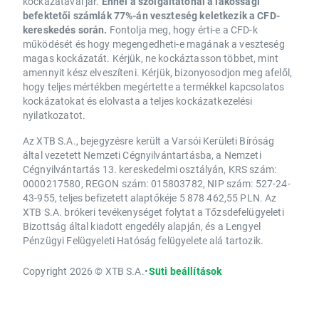
kockázatával jár.
Ennél a szolgáltatónál a lakossági
befektetői számlák 77%-án veszteség keletkezik a CFD-
kereskedés során.
Fontolja meg, hogy érti-e a CFD-k
működését és hogy megengedheti-e magának a veszteség
magas kockázatát. Kérjük, ne kockáztasson többet, mint
amennyit kész elveszíteni. Kérjük, bizonyosodjon meg afelől,
hogy teljes mértékben megértette a termékkel kapcsolatos
kockázatokat és elolvasta a teljes kockázatkezelési
nyilatkozatot.
Az XTB S.A., bejegyzésre került a Varsói Kerületi Bíróság
által vezetett Nemzeti Cégnyilvántartásba, a Nemzeti
Cégnyilvántartás 13. kereskedelmi osztályán, KRS szám:
0000217580, REGON szám: 015803782, NIP szám: 527-24-
43-955, teljes befizetett alaptőkéje 5 878 462,55 PLN. Az
XTB S.A. brókeri tevékenységet folytat a Tőzsdefelügyeleti
Bizottság által kiadott engedély alapján, és a Lengyel
Pénzügyi Felügyeleti Hatóság felügyelete alá tartozik.
Copyright 2026 © XTB S.A.
•
Süti beállítások