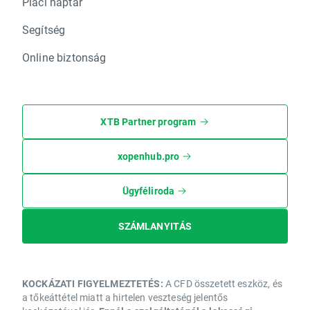
Piaci naptár
Segítség
Online biztonság
XTB Partner program
xopenhub.pro
Ügyféliroda
SZÁMLANYITÁS
KOCKÁZATI FIGYELMEZTETÉS:
A CFD összetett eszköz, és
a tőkeáttétel miatt a hirtelen veszteség jelentős