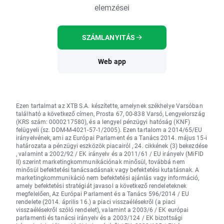
elemzései
SZÁMLANYITÁS
Web app
Ezen tartalmat az XTB S.A. készítette, amelynek székhelye Varsóban
található a következő címen, Prosta 67, 00-838 Varsó, Lengyelország
(KRS szám: 0000217580), és a lengyel pénzügyi hatóság (KNF)
felügyeli (sz. DDM-M-4021-57-1/2005). Ezen tartalom a 2014/65/EU
irányelvének, ami az Európai Parlament és a Tanács 2014. május 15-i
határozata a pénzügyi eszközök piacairól , 24. cikkének (3) bekezdése
, valamint a 2002/92 / EK irányelv és a 2011/61 / EU irányelv (MiFID
II) szerint marketingkommunikációnak minősül, továbbá nem
minősül befektetési tanácsadásnak vagy befektetési kutatásnak. A
marketingkommunikáció nem befektetési ajánlás vagy információ,
amely befektetési stratégiát javasol a következő rendeleteknek
megfelelően, Az Európai Parlament és a Tanács 596/2014 / EU
rendelete (2014. április 16.) a piaci visszaélésekről (a piaci
visszaélésekről szóló rendelet), valamint a 2003/6 / EK európai
parlamenti és tanácsi irányelv és a 2003/124 / EK bizottsági