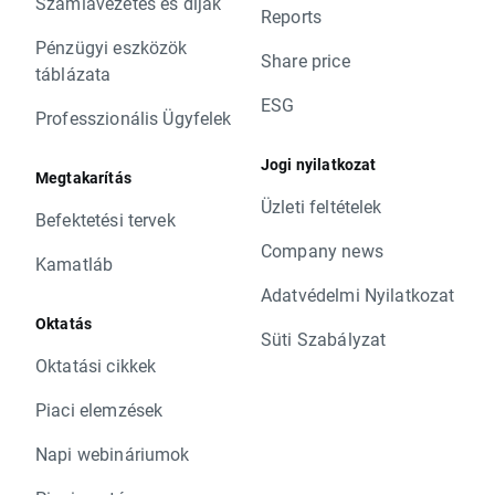
Számlavezetés és díjak
Reports
Pénzügyi eszközök
Share price
táblázata
ESG
Professzionális Ügyfelek
Jogi nyilatkozat
Megtakarítás
Üzleti feltételek
Befektetési tervek
Company news
Kamatláb
Adatvédelmi Nyilatkozat
Oktatás
Süti Szabályzat
Oktatási cikkek
Piaci elemzések
Napi webináriumok