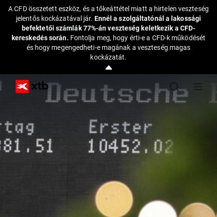
A CFD összetett eszköz, és a tőkeáttétel miatt a hirtelen veszteség
jelentős kockázatával jár.
Ennél a szolgáltatónál a lakossági
befektetői számlák 77%-án veszteség keletkezik a CFD-
kereskedés során.
Fontolja meg, hogy érti-e a CFD-k működését
és hogy megengedheti-e magának a veszteség magas
kockázatát.