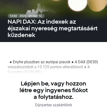
12:02 · 2020. október 12.
NAPI DAX: Az indexek az
éjszakai nyereség megtartásáért
küzdenek
● Enyhe pluszban az európai piacok ● A DAX (DE30)
visszahúzódott a 13.125 pontos ellenállásról ● A
Covestro (1COV.DE)...
Lépjen be, vagy hozzon
létre egy ingyenes fiókot
a folytatáshoz.
Díjnyertes szakértőink