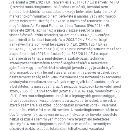
, valamint a 2002/92 / EK irányelv és a 2011/61 / EU irányelv (MiFID
II) szerint marketingkommunikációnak minősül, továbbá nem
minősül befektetési tanácsadásnak vagy befektetési kutatásnak. A
marketingkommunikáció nem befektetési ajánlás vagy információ,
amely befektetési stratégiát javasol a következő rendeleteknek
megfelelően, Az Európai Parlament és a Tanács 596/2014 / EU
rendelete (2014. április 16.) a piaci visszaélésekről (a piaci
visszaélésekről szóló rendelet), valamint a 2003/6 / EK európai
parlamenti és tanácsi irányelv és a 2003/124 / EK bizottsági
irányelvek hatályon kívül helyezéséről / EK, 2003/125 / EK és
2004/72 / EK, valamint az (EU) 2016/958 bizottsági felhatalmazáson
alapuló rendelet (2016. március 9.) az 596/2014 / EU európai
parlamenti és tanácsi rendeletnek a szabályozási technikai
szabályozás tekintetében történő kiegészítéséről a befektetési
ajánlások vagy a befektetési stratégiát javasló vagy javasló egyéb
információk objektív bemutatására, valamint az egyes érdekek vagy
összeférhetetlenség utáni jelek nyilvánosságra hozatalának technikai
szabályaira vonatkozó szabványok vagy egyéb tanácsadás, ideértve
a befektetési tanácsadást is, az A pénzügyi eszközök kereskedelméről
szóló, 2005. július 29-i törvény (azaz a 2019. évi Lap, módosított 875
tétel). Ezen marketingkommunikáció a legnagyobb gondossággal,
tárgyilagossággal készült, bemutatja azokat a tényeket, amelyek a
szerző számára a készítés időpontjában ismertek voltak , valamint
mindenféle értékelési elemtől mentes. A marketingkommunikáció az
Ügyfél igényeinek, az egyéni pénzügyi helyzetének figyelembevétele
nélkül készül, és semmilyen módon nem terjeszt elő befektetési
stratégiát. A marketingkommunikáció nem minősül semmilyen
pénzügyi eszköz eladási, felajánlási, feliratkozási, vásárlási