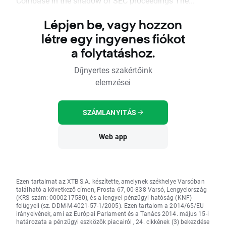
Coinbase in the shadow of SEC proceedings The...
Lépjen be, vagy hozzon
létre egy ingyenes fiókot
a folytatáshoz.
Díjnyertes szakértőink
elemzései
SZÁMLANYITÁS
Web app
Ezen tartalmat az XTB S.A. készítette, amelynek székhelye Varsóban
található a következő címen, Prosta 67, 00-838 Varsó, Lengyelország
(KRS szám: 0000217580), és a lengyel pénzügyi hatóság (KNF)
felügyeli (sz. DDM-M-4021-57-1/2005). Ezen tartalom a 2014/65/EU
irányelvének, ami az Európai Parlament és a Tanács 2014. május 15-i
határozata a pénzügyi eszközök piacairól , 24. cikkének (3) bekezdése