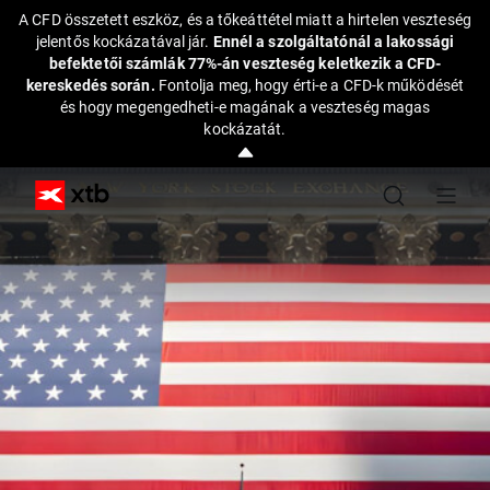
A CFD összetett eszköz, és a tőkeáttétel miatt a hirtelen veszteség
jelentős kockázatával jár.
Ennél a szolgáltatónál a lakossági
befektetői számlák 77%-án veszteség keletkezik a CFD-
kereskedés során.
Fontolja meg, hogy érti-e a CFD-k működését
és hogy megengedheti-e magának a veszteség magas
kockázatát.