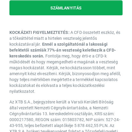
SZÁMLANYITÁS
KOCKÁZATI FIGYELMEZTETÉS:
A CFD összetett eszköz, és
a tőkeáttétel miatt a hirtelen veszteség jelentős
kockázatával jár.
Ennél a szolgáltatónál a lakossági
befektetői számlák 77%-án veszteség keletkezik a CFD-
kereskedés során.
Fontolja meg, hogy érti-e a CFD-k
működését és hogy megengedheti-e magának a veszteség
magas kockázatát. Kérjük, ne kockáztasson többet, mint
amennyit kész elveszíteni. Kérjük, bizonyosodjon meg afelől,
hogy teljes mértékben megértette a termékkel kapcsolatos
kockázatokat és elolvasta a teljes kockázatkezelési
nyilatkozatot.
Az XTB S.A., bejegyzésre került a Varsói Kerületi Bíróság
által vezetett Nemzeti Cégnyilvántartásba, a Nemzeti
Cégnyilvántartás 13. kereskedelmi osztályán, KRS szám:
0000217580, REGON szám: 015803782, NIP szám: 527-24-
43-955, teljes befizetett alaptőkéje 5 878 462,55 PLN. Az
XTB S.A. brókeri tevékenységet folytat a Tőzsdefelügyeleti