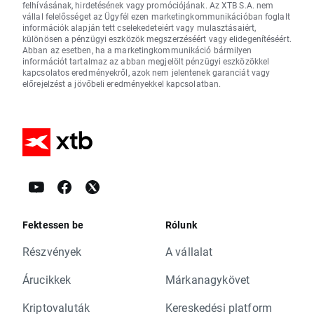
felhívásának, hirdetésének vagy promóciójának. Az XTB S.A. nem
vállal felelősséget az Ügyfél ezen marketingkommunikációban foglalt
információk alapján tett cselekedeteiért vagy mulasztásaiért,
különösen a pénzügyi eszközök megszerzéséért vagy elidegenítéséért.
Abban az esetben, ha a marketingkommunikáció bármilyen
információt tartalmaz az abban megjelölt pénzügyi eszközökkel
kapcsolatos eredményekről, azok nem jelentenek garanciát vagy
előrejelzést a jövőbeli eredményekkel kapcsolatban.
Fektessen be
Rólunk
Részvények
A vállalat
Árucikkek
Márkanagykövet
Kriptovaluták
Kereskedési platform