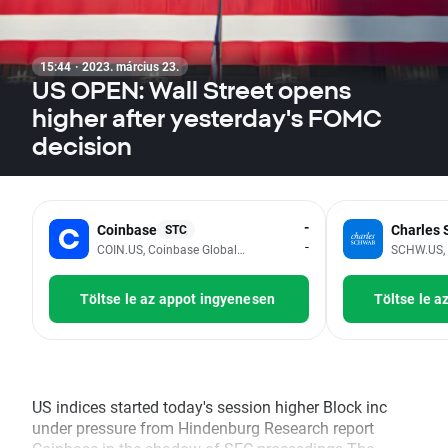
15:44 · 2023. március 23.
US OPEN: Wall Street opens
higher after yesterday's FOMC
decision
-
Coinbase
Charles
STC
-
COIN.US, Coinbase Global Inc - Class A
SCHW.US, 
Töltse le az appot ingyenesen
Töltse le a
US indices started today's session higher Block inc
under pressure from Hindenburg Research report