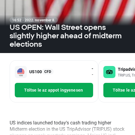
16:52 · 2022. november 8.
US OPEN: Wall Street opens
slightly higher ahead of midterm
elections
-
Tripadvi
US100
CFD
-
TRIP.US, T
Töltse le az appot ingyenesen
Töltse le a
US indices launched today's cash trading higher
Midterm election in the US TripAdvisor (TRIP.US) stock