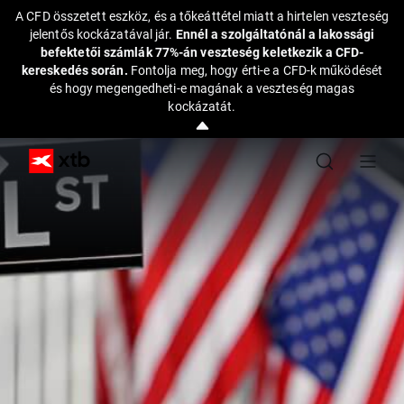
A CFD összetett eszköz, és a tőkeáttétel miatt a hirtelen veszteség
jelentős kockázatával jár.
Ennél a szolgáltatónál a lakossági
befektetői számlák 77%-án veszteség keletkezik a CFD-
kereskedés során.
Fontolja meg, hogy érti-e a CFD-k működését
és hogy megengedheti-e magának a veszteség magas
kockázatát.