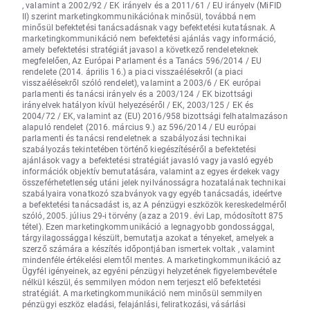
, valamint a 2002/92 / EK irányelv és a 2011/61 / EU irányelv (MiFID
II) szerint marketingkommunikációnak minősül, továbbá nem
minősül befektetési tanácsadásnak vagy befektetési kutatásnak. A
marketingkommunikáció nem befektetési ajánlás vagy információ,
amely befektetési stratégiát javasol a következő rendeleteknek
megfelelően, Az Európai Parlament és a Tanács 596/2014 / EU
rendelete (2014. április 16.) a piaci visszaélésekről (a piaci
visszaélésekről szóló rendelet), valamint a 2003/6 / EK európai
parlamenti és tanácsi irányelv és a 2003/124 / EK bizottsági
irányelvek hatályon kívül helyezéséről / EK, 2003/125 / EK és
2004/72 / EK, valamint az (EU) 2016/958 bizottsági felhatalmazáson
alapuló rendelet (2016. március 9.) az 596/2014 / EU európai
parlamenti és tanácsi rendeletnek a szabályozási technikai
szabályozás tekintetében történő kiegészítéséről a befektetési
ajánlások vagy a befektetési stratégiát javasló vagy javasló egyéb
információk objektív bemutatására, valamint az egyes érdekek vagy
összeférhetetlenség utáni jelek nyilvánosságra hozatalának technikai
szabályaira vonatkozó szabványok vagy egyéb tanácsadás, ideértve
a befektetési tanácsadást is, az A pénzügyi eszközök kereskedelméről
szóló, 2005. július 29-i törvény (azaz a 2019. évi Lap, módosított 875
tétel). Ezen marketingkommunikáció a legnagyobb gondossággal,
tárgyilagossággal készült, bemutatja azokat a tényeket, amelyek a
szerző számára a készítés időpontjában ismertek voltak , valamint
mindenféle értékelési elemtől mentes. A marketingkommunikáció az
Ügyfél igényeinek, az egyéni pénzügyi helyzetének figyelembevétele
nélkül készül, és semmilyen módon nem terjeszt elő befektetési
stratégiát. A marketingkommunikáció nem minősül semmilyen
pénzügyi eszköz eladási, felajánlási, feliratkozási, vásárlási