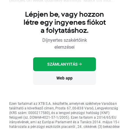
plunges on weak quarterly earnings Major US indi...
Lépjen be, vagy hozzon
létre egy ingyenes fiókot
a folytatáshoz.
Díjnyertes szakértőink
elemzései
SZÁMLANYITÁS
Web app
Ezen tartalmat az XTB S.A. készítette, amelynek székhelye Varsóban
található a következő címen, Prosta 67, 00-838 Varsó, Lengyelország
(KRS szám: 0000217580), és a lengyel pénzügyi hatóság (KNF)
felügyeli (sz. DDM-M-4021-57-1/2005). Ezen tartalom a 2014/65/EU
irányelvének, ami az Európai Parlament és a Tanács 2014. május 15-i
határozata a pénzügyi eszközök piacairól , 24. cikkének (3) bekezdése