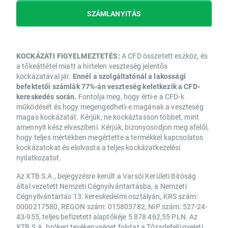
SZÁMLANYITÁS
KOCKÁZATI FIGYELMEZTETÉS:
A CFD összetett eszköz, és
a tőkeáttétel miatt a hirtelen veszteség jelentős
kockázatával jár.
Ennél a szolgáltatónál a lakossági
befektetői számlák 77%-án veszteség keletkezik a CFD-
kereskedés során.
Fontolja meg, hogy érti-e a CFD-k
működését és hogy megengedheti-e magának a veszteség
magas kockázatát. Kérjük, ne kockáztasson többet, mint
amennyit kész elveszíteni. Kérjük, bizonyosodjon meg afelől,
hogy teljes mértékben megértette a termékkel kapcsolatos
kockázatokat és elolvasta a teljes kockázatkezelési
nyilatkozatot.
Az XTB S.A., bejegyzésre került a Varsói Kerületi Bíróság
által vezetett Nemzeti Cégnyilvántartásba, a Nemzeti
Cégnyilvántartás 13. kereskedelmi osztályán, KRS szám:
0000217580, REGON szám: 015803782, NIP szám: 527-24-
43-955, teljes befizetett alaptőkéje 5 878 462,55 PLN. Az
XTB S.A. brókeri tevékenységet folytat a Tőzsdefelügyeleti