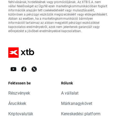
felhívásának, hirdetésének vagy promóciójának. Az XTB S.A. nem
vállal felelősséget az Ügyfél ezen marketingkommunikációban foglalt
információk alapján tett cselekedeteiért vagy mulasztásaiért,
különösen a pénzügyi eszközök megszerzéséért vagy elidegenítéséért.
Abban az esetben, ha a marketingkommunikáció bármilyen
információt tartalmaz az abban megjelölt pénzügyi eszközökkel
kapcsolatos eredményekről, azok nem jelentenek garanciát vagy
előrejelzést a jövőbeli eredményekkel kapcsolatban.
Fektessen be
Rólunk
Részvények
A vállalat
Árucikkek
Márkanagykövet
Kriptovaluták
Kereskedési platform