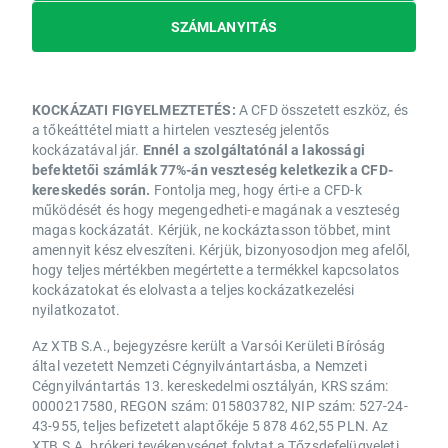
SZÁMLANYITÁS
KOCKÁZATI FIGYELMEZTETÉS:
A CFD összetett eszköz, és
a tőkeáttétel miatt a hirtelen veszteség jelentős
kockázatával jár.
Ennél a szolgáltatónál a lakossági
befektetői számlák 77%-án veszteség keletkezik a CFD-
kereskedés során.
Fontolja meg, hogy érti-e a CFD-k
működését és hogy megengedheti-e magának a veszteség
magas kockázatát. Kérjük, ne kockáztasson többet, mint
amennyit kész elveszíteni. Kérjük, bizonyosodjon meg afelől,
hogy teljes mértékben megértette a termékkel kapcsolatos
kockázatokat és elolvasta a teljes kockázatkezelési
nyilatkozatot.
Az XTB S.A., bejegyzésre került a Varsói Kerületi Bíróság
által vezetett Nemzeti Cégnyilvántartásba, a Nemzeti
Cégnyilvántartás 13. kereskedelmi osztályán, KRS szám:
0000217580, REGON szám: 015803782, NIP szám: 527-24-
43-955, teljes befizetett alaptőkéje 5 878 462,55 PLN. Az
XTB S.A. brókeri tevékenységet folytat a Tőzsdefelügyeleti