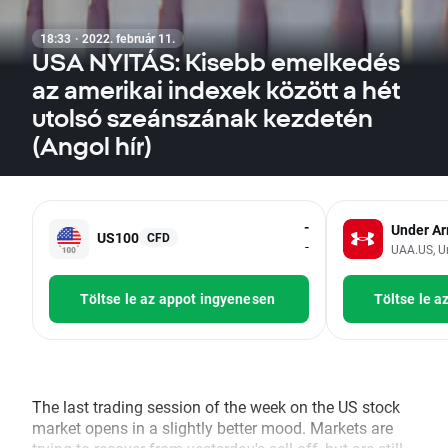
18:33 · 2022. február 11.
USA NYITÁS: Kisebb emelkedés
az amerikai indexek között a hét
utolsó szeánszának kezdetén
(Angol hír)
-
Under A
US100
CFD
-
UAA.US, Un
Töltse le az appot ingyenesen
Töltse le a
The last trading session of the week on the US stock
market opens in a slightly better mood. Markets are