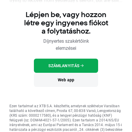
trying to recover from yesterday's sell-off, but are still...
Lépjen be, vagy hozzon
létre egy ingyenes fiókot
a folytatáshoz.
Díjnyertes szakértőink
elemzései
SZÁMLANYITÁS
Web app
Ezen tartalmat az XTB S.A. készítette, amelynek székhelye Varsóban
található a következő címen, Prosta 67, 00-838 Varsó, Lengyelország
(KRS szám: 0000217580), és a lengyel pénzügyi hatóság (KNF)
felügyeli (sz. DDM-M-4021-57-1/2005). Ezen tartalom a 2014/65/EU
irányelvének, ami az Európai Parlament és a Tanács 2014. május 15-i
határozata a pénzügyi eszközök piacairól , 24. cikkének (3) bekezdése