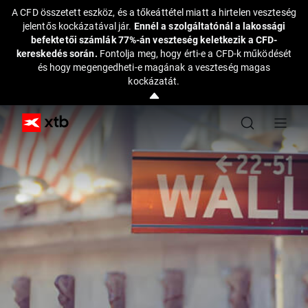
A CFD összetett eszköz, és a tőkeáttétel miatt a hirtelen veszteség
jelentős kockázatával jár.
Ennél a szolgáltatónál a lakossági
befektetői számlák 77%-án veszteség keletkezik a CFD-
kereskedés során.
Fontolja meg, hogy érti-e a CFD-k működését
és hogy megengedheti-e magának a veszteség magas
kockázatát.