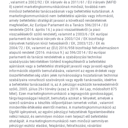
, valamint a 2002/92 / EK irányelv és a 2011/61 / EU irányelv (MiFID
II) szerint marketingkommunikációnak minősül, továbbá nem
minősül befektetési tanácsadásnak vagy befektetési kutatásnak. A
marketingkommunikáció nem befektetési ajánlás vagy információ,
amely befektetési stratégiát javasol a következő rendeleteknek
megfelelően, Az Európai Parlament és a Tanács 596/2014 / EU
rendelete (2014. április 16.) a piaci visszaélésekről (a piaci
visszaélésekről szóló rendelet), valamint a 2003/6 / EK európai
parlamenti és tanácsi irányelv és a 2003/124 / EK bizottsági
irányelvek hatályon kívül helyezéséről / EK, 2003/125 / EK és
2004/72 / EK, valamint az (EU) 2016/958 bizottsági felhatalmazáson
alapuló rendelet (2016. március 9.) az 596/2014 / EU európai
parlamenti és tanácsi rendeletnek a szabályozási technikai
szabályozás tekintetében történő kiegészítéséről a befektetési
ajánlások vagy a befektetési stratégiát javasló vagy javasló egyéb
információk objektív bemutatására, valamint az egyes érdekek vagy
összeférhetetlenség utáni jelek nyilvánosságra hozatalának technikai
szabályaira vonatkozó szabványok vagy egyéb tanácsadás, ideértve
a befektetési tanácsadást is, az A pénzügyi eszközök kereskedelméről
szóló, 2005. július 29-i törvény (azaz a 2019. évi Lap, módosított 875
tétel). Ezen marketingkommunikáció a legnagyobb gondossággal,
tárgyilagossággal készült, bemutatja azokat a tényeket, amelyek a
szerző számára a készítés időpontjában ismertek voltak , valamint
mindenféle értékelési elemtől mentes. A marketingkommunikáció az
Ügyfél igényeinek, az egyéni pénzügyi helyzetének figyelembevétele
nélkül készül, és semmilyen módon nem terjeszt elő befektetési
stratégiát. A marketingkommunikáció nem minősül semmilyen
pénzügyi eszköz eladási, felajánlási, feliratkozási, vásárlási