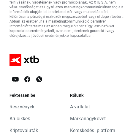
felhívásának, hirdetésének vagy promóciójának. Az XTB S.A. nem
vállal felelősséget az Ügyfél ezen marketingkommunikációban foglalt
információk alapján tett cselekedeteiért vagy mulasztásaiért,
különösen a pénzügyi eszközök megszerzéséért vagy elidegenítéséért.
Abban az esetben, ha a marketingkommunikáció bármilyen
információt tartalmaz az abban megjelölt pénzügyi eszközökkel
kapcsolatos eredményekről, azok nem jelentenek garanciát vagy
előrejelzést a jövőbeli eredményekkel kapcsolatban.
Fektessen be
Rólunk
Részvények
A vállalat
Árucikkek
Márkanagykövet
Kriptovaluták
Kereskedési platform