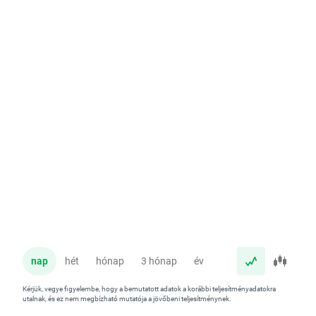
nap
hét
hónap
3 hónap
év
Kérjük, vegye figyelembe, hogy a bemutatott adatok a korábbi teljesítményadatokra
utalnak, és ez nem megbízható mutatója a jövőbeni teljesítménynek.