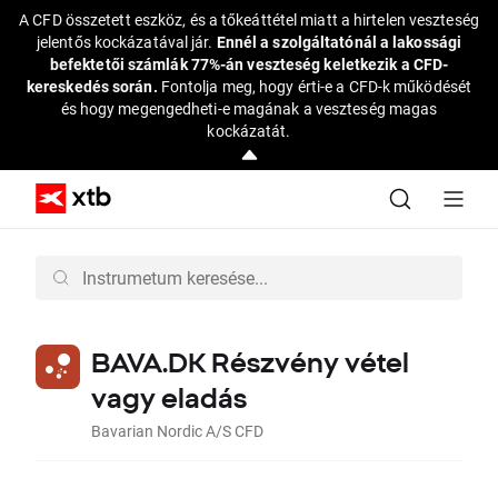
A CFD összetett eszköz, és a tőkeáttétel miatt a hirtelen veszteség
jelentős kockázatával jár.
Ennél a szolgáltatónál a lakossági
befektetői számlák 77%-án veszteség keletkezik a CFD-
kereskedés során.
Fontolja meg, hogy érti-e a CFD-k működését
és hogy megengedheti-e magának a veszteség magas
kockázatát.
BAVA.DK Részvény vétel
vagy eladás
Bavarian Nordic A/S CFD