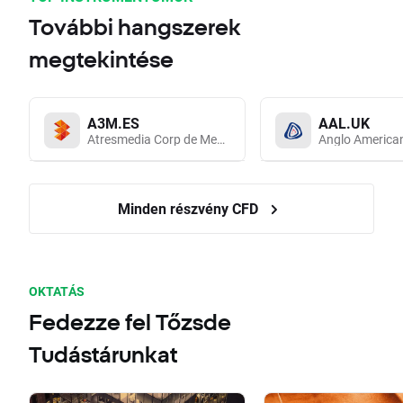
További hangszerek
megtekintése
A3M.ES
AAL.UK
Atresmedia Corp de Medios de Comunicacion SA
Anglo America
Minden részvény CFD
OKTATÁS
Fedezze fel Tőzsde
Tudástárunkat