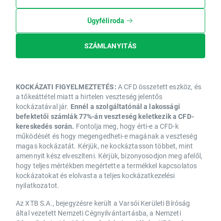
Ügyféliroda
SZÁMLANYITÁS
KOCKÁZATI FIGYELMEZTETÉS:
A CFD összetett eszköz, és
a tőkeáttétel miatt a hirtelen veszteség jelentős
kockázatával jár.
Ennél a szolgáltatónál a lakossági
befektetői számlák 77%-án veszteség keletkezik a CFD-
kereskedés során.
Fontolja meg, hogy érti-e a CFD-k
működését és hogy megengedheti-e magának a veszteség
magas kockázatát. Kérjük, ne kockáztasson többet, mint
amennyit kész elveszíteni. Kérjük, bizonyosodjon meg afelől,
hogy teljes mértékben megértette a termékkel kapcsolatos
kockázatokat és elolvasta a teljes kockázatkezelési
nyilatkozatot.
Az XTB S.A., bejegyzésre került a Varsói Kerületi Bíróság
által vezetett Nemzeti Cégnyilvántartásba, a Nemzeti