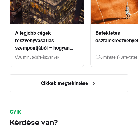
A legjobb cégek
Befektetés
részvényvásárlás
osztalékrészvénye
szempontjából – hogyan
válasszunk?
6 minute(s)
Részvények
6 minute(s)
Befektetés
Cikkek megtekintése
GYIK
Kérdése van?