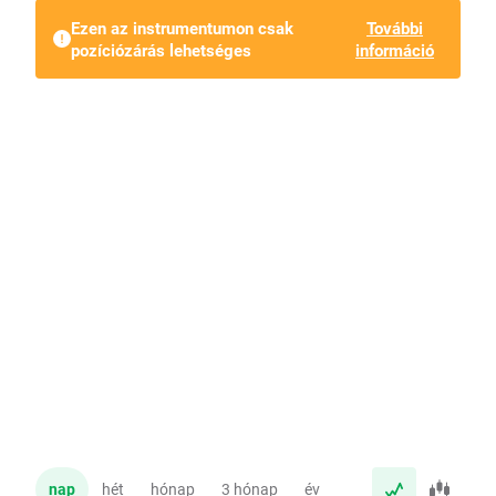
Ezen az instrumentumon csak
További
pozíciózárás lehetséges
információ
nap
hét
hónap
3 hónap
év