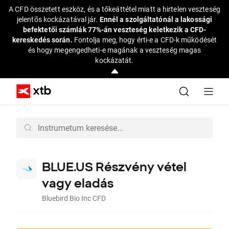
A CFD összetett eszköz, és a tőkeáttétel miatt a hirtelen veszteség
jelentős kockázatával jár.
Ennél a szolgáltatónál a lakossági
befektetői számlák 77%-án veszteség keletkezik a CFD-
kereskedés során.
Fontolja meg, hogy érti-e a CFD-k működését
és hogy megengedheti-e magának a veszteség magas
kockázatát.
BLUE.US Részvény vétel
vagy eladás
Bluebird Bio Inc CFD