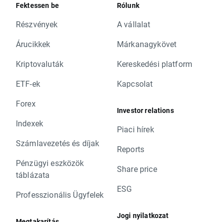
Fektessen be
Rólunk
Részvények
A vállalat
Árucikkek
Márkanagykövet
Kriptovaluták
Kereskedési platform
ETF-ek
Kapcsolat
Forex
Investor relations
Indexek
Piaci hírek
Számlavezetés és díjak
Reports
Pénzügyi eszközök
Share price
táblázata
ESG
Professzionális Ügyfelek
Jogi nyilatkozat
Megtakarítás