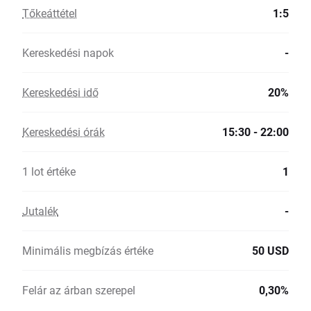
Tőkeáttétel
1:5
Kereskedési napok
-
Kereskedési idő
20%
Kereskedési órák
15:30 - 22:00
1 lot értéke
1
Jutalék
-
Minimális megbízás értéke
50 USD
Felár az árban szerepel
0,30%