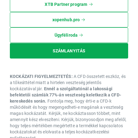
XTB Partner program
xopenhub.pro
Ügyféliroda
SZÁMLANYITÁS
KOCKÁZATI FIGYELMEZTETÉS:
A CFD összetett eszköz, és
a tőkeáttétel miatt a hirtelen veszteség jelentős
kockázatával jár.
Ennél a szolgáltatónál a lakossági
befektetői számlák 77%-án veszteség keletkezik a CFD-
kereskedés során.
Fontolja meg, hogy érti-e a CFD-k
működését és hogy megengedheti-e magának a veszteség
magas kockázatát. Kérjük, ne kockáztasson többet, mint
amennyit kész elveszíteni. Kérjük, bizonyosodjon meg afelől,
hogy teljes mértékben megértette a termékkel kapcsolatos
kockázatokat és elolvasta a teljes kockázatkezelési
nyilatkozatot.