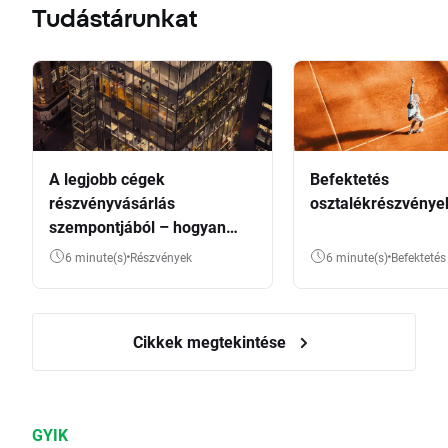
Tudástárunkat
A legjobb cégek
Befektetés
részvényvásárlás
osztalékrészvénye
szempontjából – hogyan
válasszunk?
6 minute(s)
Részvények
6 minute(s)
Befektetés
Cikkek megtekintése
GYIK