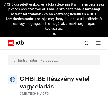
A CFD összetett eszköz, és a tőkeáttétel miatt a hirtelen veszteség
jelentős kockázatával jár.
Ennél a szolgáltatónál a lakossági
befektetői számlák 77%-án veszteség keletkezik a CFD-
kereskedés során.
Fontolja meg, hogy érti-e a CFD-k működését
és hogy megengedheti-e magának a veszteség magas
kockázatát.
CMBT.BE Részvény vétel
vagy eladás
CMB.TECH NV CFD