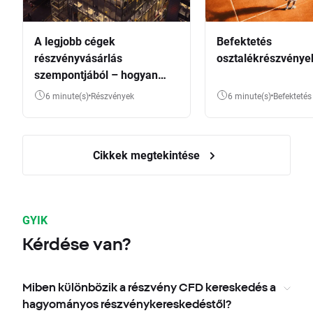
A legjobb cégek
Befektetés
részvényvásárlás
osztalékrészvénye
szempontjából – hogyan
válasszunk?
6 minute(s)
Részvények
6 minute(s)
Befektetés
Cikkek megtekintése
GYIK
Kérdése van?
Miben különbözik a részvény CFD kereskedés a
hagyományos részvénykereskedéstől?