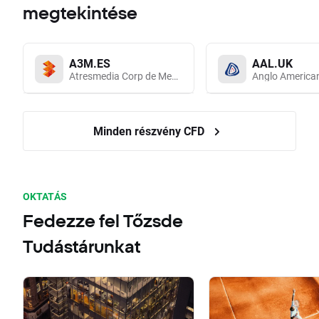
megtekintése
A3M.ES
AAL.UK
Atresmedia Corp de Medios de Comunicacion SA
Anglo America
Minden részvény CFD
OKTATÁS
Fedezze fel Tőzsde
Tudástárunkat