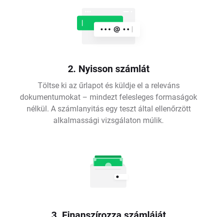
2. Nyisson számlát
Töltse ki az űrlapot és küldje el a releváns
dokumentumokat – mindezt felesleges formaságok
nélkül. A számlanyitás egy teszt által ellenőrzött
alkalmassági vizsgálaton múlik.
3. Finanszírozza számláját