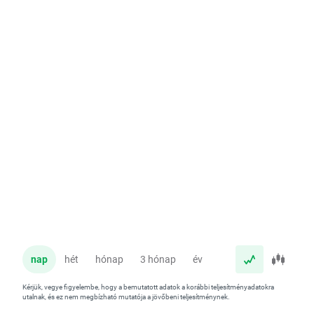
nap
hét
hónap
3 hónap
év
Kérjük, vegye figyelembe, hogy a bemutatott adatok a korábbi teljesítményadatokra
utalnak, és ez nem megbízható mutatója a jövőbeni teljesítménynek.