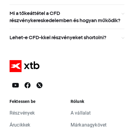
Mi a tőkeáttétel a CFD
részvénykereskedelemben és hogyan működik?
Lehet-e CFD-kkel részvényeket shortolni?
Fektessen be
Rólunk
Részvények
A vállalat
Árucikkek
Márkanagykövet