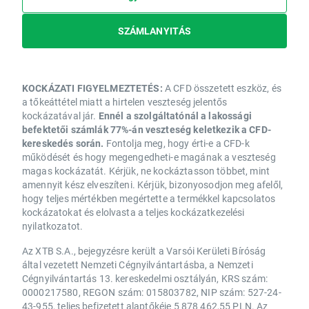
SZÁMLANYITÁS
KOCKÁZATI FIGYELMEZTETÉS:
A CFD összetett eszköz, és
a tőkeáttétel miatt a hirtelen veszteség jelentős
kockázatával jár.
Ennél a szolgáltatónál a lakossági
befektetői számlák 77%-án veszteség keletkezik a CFD-
kereskedés során.
Fontolja meg, hogy érti-e a CFD-k
működését és hogy megengedheti-e magának a veszteség
magas kockázatát. Kérjük, ne kockáztasson többet, mint
amennyit kész elveszíteni. Kérjük, bizonyosodjon meg afelől,
hogy teljes mértékben megértette a termékkel kapcsolatos
kockázatokat és elolvasta a teljes kockázatkezelési
nyilatkozatot.
Az XTB S.A., bejegyzésre került a Varsói Kerületi Bíróság
által vezetett Nemzeti Cégnyilvántartásba, a Nemzeti
Cégnyilvántartás 13. kereskedelmi osztályán, KRS szám:
0000217580, REGON szám: 015803782, NIP szám: 527-24-
43-955, teljes befizetett alaptőkéje 5 878 462,55 PLN. Az