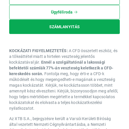
Ügyféliroda
SZÁMLANYITÁS
KOCKÁZATI FIGYELMEZTETÉS:
A CFD összetett eszköz, és
a tőkeáttétel miatt a hirtelen veszteség jelentős
kockázatával jár.
Ennél a szolgáltatónál a lakossági
befektetői számlák 77%-án veszteség keletkezik a CFD-
kereskedés során.
Fontolja meg, hogy érti-e a CFD-k
működését és hogy megengedheti-e magának a veszteség
magas kockázatát. Kérjük, ne kockáztasson többet, mint
amennyit kész elveszíteni. Kérjük, bizonyosodjon meg afelől,
hogy teljes mértékben megértette a termékkel kapcsolatos
kockázatokat és elolvasta a teljes kockázatkezelési
nyilatkozatot.
Az XTB S.A., bejegyzésre került a Varsói Kerületi Bíróság
által vezetett Nemzeti Cégnyilvántartásba, a Nemzeti