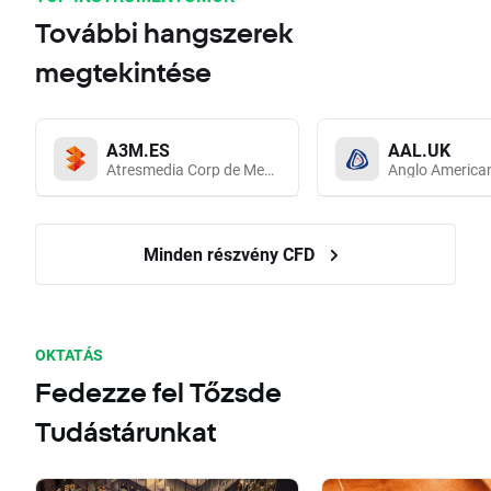
További hangszerek
megtekintése
A3M.ES
AAL.UK
Atresmedia Corp de Medios de Comunicacion SA
Anglo America
Minden részvény CFD
OKTATÁS
Fedezze fel Tőzsde
Tudástárunkat