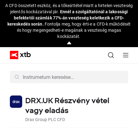
A CFD összetett eszköz, és a tőkeáttétel miatt a hirtelen veszteség
jelentős kockázatával jár.
Ennél a szolgáltatónál a lakossági
befektetői számlák 77%-án veszteség keletkezik a CFD-
kereskedés során.
Fontolja meg, hogy érti-e a CFD-k működését
és hogy megengedheti-e magának a veszteség magas
kockázatát.
DRX.UK Részvény vétel
vagy eladás
Drax Group PLC CFD