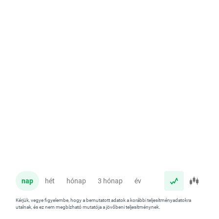
nap
hét
hónap
3 hónap
év
Kérjük, vegye figyelembe, hogy a bemutatott adatok a korábbi teljesítményadatokra
utalnak, és ez nem megbízható mutatója a jövőbeni teljesítménynek.