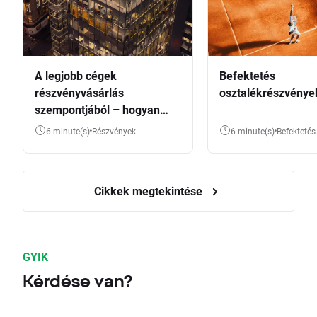
A legjobb cégek
Befektetés
részvényvásárlás
osztalékrészvénye
szempontjából – hogyan
válasszunk?
6 minute(s)
Részvények
6 minute(s)
Befektetés
Cikkek megtekintése
GYIK
Kérdése van?