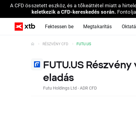
A CFD összetett eszköz, és a tőkeáttétel miatt a hirtel
keletkezik a CFD-kereskedés során.
Fontolja
Fektessen be
Megtakarítás
Oktat
RÉSZVÉNY CFD
FUTU.US
FUTU.US Részvény 
eladás
Futu Holdings Ltd - ADR CFD