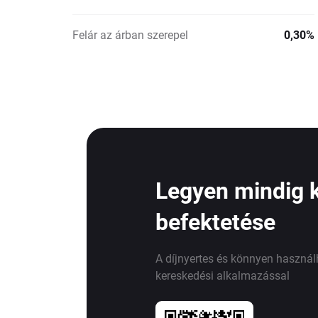
Felár az árban szerepel
0,30%
Legyen mindig 
befektetése
A díjnyertes és könnyen haszná
kereskedési alkalmazással