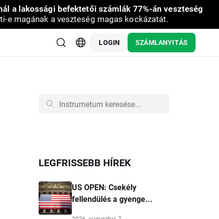
nál a lakossági befektetői számlák 77%-án veszteség
ti-e magának a veszteség magas kockázatát.
LOGIN
SZÁMLANYITÁS
LEGFRISSEBB HÍREK
US OPEN: Csekély
fellendülés a gyenge...
2026. augusztus 7.