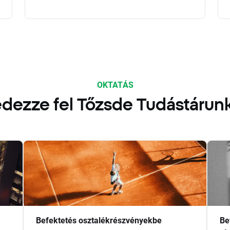
OKTATÁS
dezze fel Tőzsde Tudástárun
Befektetés osztalékrészvényekbe
Be