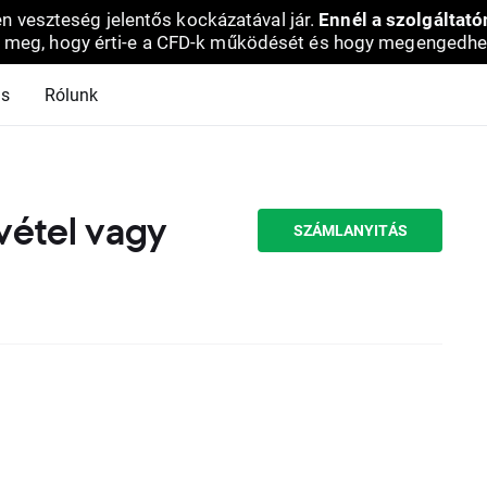
en veszteség jelentős kockázatával jár.
Ennél a szolgáltató
 meg, hogy érti-e a CFD-k működését és hogy megengedhe
ás
Rólunk
vétel vagy
SZÁMLANYITÁS