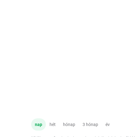
nap
hét
hónap
3 hónap
év