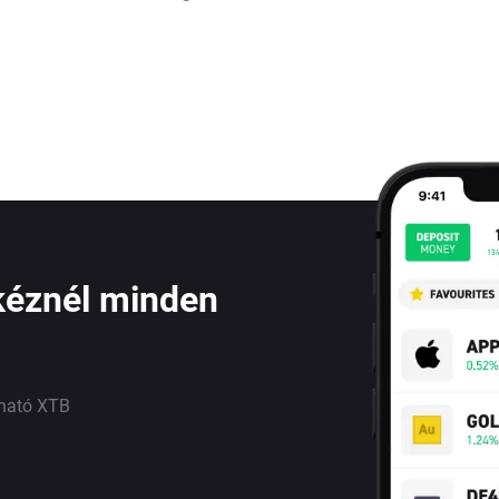
kéznél minden
lható XTB