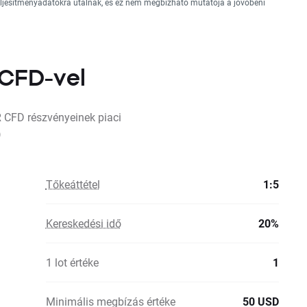
teljesítményadatokra utalnak, és ez nem megbízható mutatója a jövőbeni
 CFD-vel
R CFD részvényeinek piaci
)
Tőkeáttétel
1:5
Kereskedési idő
20%
1 lot értéke
1
Minimális megbízás értéke
50 USD