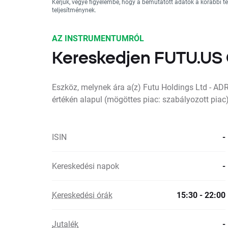
Kérjük, vegye figyelembe, hogy a bemutatott adatok a korábbi 
teljesítménynek.
AZ INSTRUMENTUMRÓL
Kereskedjen FUTU.US
Eszköz, melynek ára a(z) Futu Holdings Ltd - AD
értékén alapul (mögöttes piac: szabályozott piac
ISIN
-
Kereskedési napok
-
Kereskedési órák
15:30 - 22:00
Jutalék
-