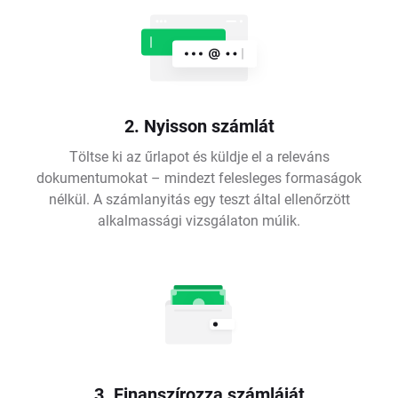
2. Nyisson számlát
Töltse ki az űrlapot és küldje el a releváns
dokumentumokat – mindezt felesleges formaságok
nélkül. A számlanyitás egy teszt által ellenőrzött
alkalmassági vizsgálaton múlik.
3. Finanszírozza számláját