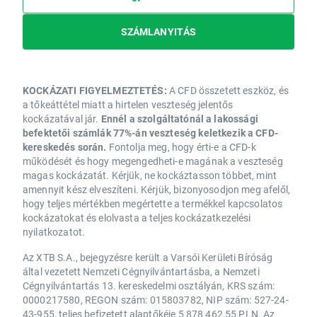
SZÁMLANYITÁS
KOCKÁZATI FIGYELMEZTETÉS:
A CFD összetett eszköz, és
a tőkeáttétel miatt a hirtelen veszteség jelentős
kockázatával jár.
Ennél a szolgáltatónál a lakossági
befektetői számlák 77%-án veszteség keletkezik a CFD-
kereskedés során.
Fontolja meg, hogy érti-e a CFD-k
működését és hogy megengedheti-e magának a veszteség
magas kockázatát. Kérjük, ne kockáztasson többet, mint
amennyit kész elveszíteni. Kérjük, bizonyosodjon meg afelől,
hogy teljes mértékben megértette a termékkel kapcsolatos
kockázatokat és elolvasta a teljes kockázatkezelési
nyilatkozatot.
Az XTB S.A., bejegyzésre került a Varsói Kerületi Bíróság
által vezetett Nemzeti Cégnyilvántartásba, a Nemzeti
Cégnyilvántartás 13. kereskedelmi osztályán, KRS szám:
0000217580, REGON szám: 015803782, NIP szám: 527-24-
43-955, teljes befizetett alaptőkéje 5 878 462,55 PLN. Az