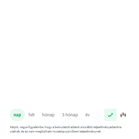
nap
hét
hónap
3 hónap
év
Kérjük, vegye figyelembe, hogy a bemutatott adatok a korábbi teljesítményadatokra
utalnak, és ez nem megbízható mutatója a jövőbeni teljesítménynek.