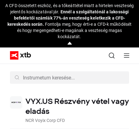
A CFD összetett eszköz, és a tőkeáttétel miatt a hirtelen veszteség
jelentős kockázatával jár.
Ennél a szolgáltatónál a lakossági
befektetői számlák 77%-án veszteség keletkezik a CFD-
kereskedés során.
Fontolja meg, hogy érti-e a CFD-k működését
és hogy megengedheti-e magának a veszteség magas
kockázatát.
VYX.US Részvény vétel vagy
eladás
NCR Voyix Corp CFD