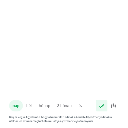
nap
hét
hónap
3 hónap
év
Kérjük, vegye figyelembe, hogy a bemutatott adatok a korábbi teljesítményadatokra
utalnak, és ez nem megbízható mutatója a jövőbeni teljesítménynek.