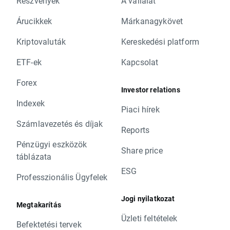
Részvények
A vállalat
Árucikkek
Márkanagykövet
Kriptovaluták
Kereskedési platform
ETF-ek
Kapcsolat
Forex
Investor relations
Indexek
Piaci hírek
Számlavezetés és díjak
Reports
Pénzügyi eszközök
Share price
táblázata
ESG
Professzionális Ügyfelek
Jogi nyilatkozat
Megtakarítás
Üzleti feltételek
Befektetési tervek