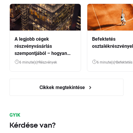
A legjobb cégek
Befektetés
részvényvásárlás
osztalékrészvénye
szempontjából – hogyan
válasszunk?
6 minute(s)
Részvények
6 minute(s)
Befektetés
Cikkek megtekintése
GYIK
Kérdése van?