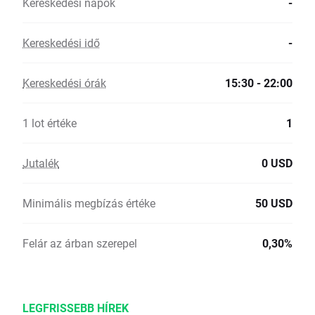
Kereskedési napok
-
Kereskedési idő
-
Kereskedési órák
15:30 - 22:00
1 lot értéke
1
Jutalék
0 USD
Minimális megbízás értéke
50 USD
Felár az árban szerepel
0,30%
LEGFRISSEBB HÍREK