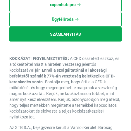
xopenhub.pro
Ügyféliroda
SZÁMLANYITÁS
KOCKÁZATI FIGYELMEZTETÉS:
A CFD összetett eszköz, és
a tőkeáttétel miatt a hirtelen veszteség jelentős
kockázatával jár.
Ennél a szolgáltatónál a lakossági
befektetői számlák 77%-án veszteség keletkezik a CFD-
kereskedés során.
Fontolja meg, hogy érti-e a CFD-k
működését és hogy megengedheti-e magának a veszteség
magas kockázatát. Kérjük, ne kockáztasson többet, mint
amennyit kész elveszíteni. Kérjük, bizonyosodjon meg afelől,
hogy teljes mértékben megértette a termékkel kapcsolatos
kockázatokat és elolvasta a teljes kockázatkezelési
nyilatkozatot.
Az XTB S.A., bejegyzésre került a Varsói Kerületi Bíróság