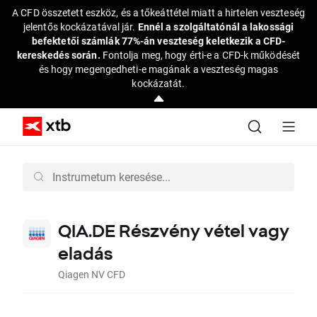
A CFD összetett eszköz, és a tőkeáttétel miatt a hirtelen veszteség
jelentős kockázatával jár.
Ennél a szolgáltatónál a lakossági
befektetői számlák 77%-án veszteség keletkezik a CFD-
kereskedés során.
Fontolja meg, hogy érti-e a CFD-k működését
és hogy megengedheti-e magának a veszteség magas
kockázatát.
QIA.DE Részvény vétel vagy
eladás
Qiagen NV CFD