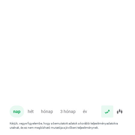
nap
hét
hónap
3 hónap
év
Kérjük, vegye figyelembe, hogy a bemutatott adatok a korábbi teljesítményadatokra
utalnak, és ez nem megbízható mutatója a jövőbeni teljesítménynek.