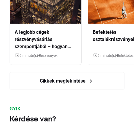
A legjobb cégek
Befektetés
részvényvásárlás
osztalékrészvénye
szempontjából – hogyan
válasszunk?
6 minute(s)
Részvények
6 minute(s)
Befektetés
Cikkek megtekintése
GYIK
Kérdése van?