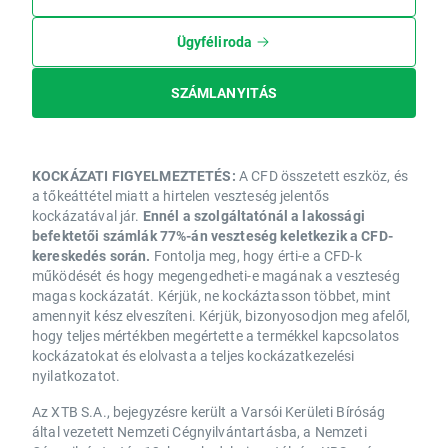
Ügyféliroda
SZÁMLANYITÁS
KOCKÁZATI FIGYELMEZTETÉS:
A CFD összetett eszköz, és
a tőkeáttétel miatt a hirtelen veszteség jelentős
kockázatával jár.
Ennél a szolgáltatónál a lakossági
befektetői számlák 77%-án veszteség keletkezik a CFD-
kereskedés során.
Fontolja meg, hogy érti-e a CFD-k
működését és hogy megengedheti-e magának a veszteség
magas kockázatát. Kérjük, ne kockáztasson többet, mint
amennyit kész elveszíteni. Kérjük, bizonyosodjon meg afelől,
hogy teljes mértékben megértette a termékkel kapcsolatos
kockázatokat és elolvasta a teljes kockázatkezelési
nyilatkozatot.
Az XTB S.A., bejegyzésre került a Varsói Kerületi Bíróság
által vezetett Nemzeti Cégnyilvántartásba, a Nemzeti