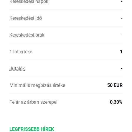
Kereskedési napok
-
Kereskedési idő
-
Kereskedési órák
-
1 lot értéke
1
Jutalék
-
Minimális megbízás értéke
50 EUR
Felár az árban szerepel
0,30%
LEGFRISSEBB HÍREK