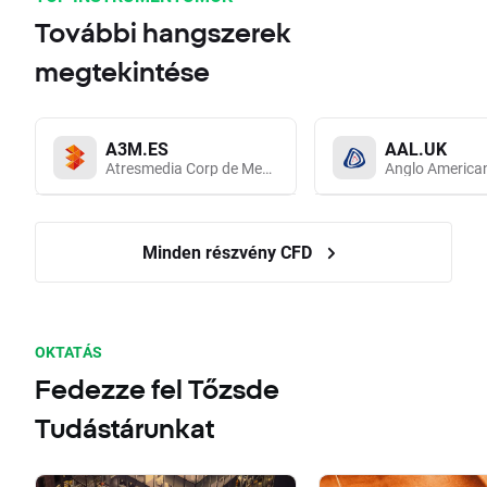
További hangszerek
megtekintése
A3M.ES
AAL.UK
Atresmedia Corp de Medios de Comunicacion SA
Anglo America
Minden részvény CFD
OKTATÁS
Fedezze fel Tőzsde
Tudástárunkat