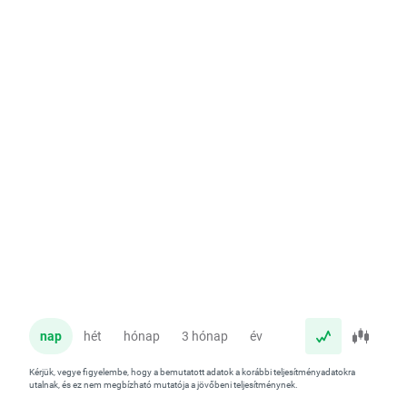
nap
hét
hónap
3 hónap
év
Kérjük, vegye figyelembe, hogy a bemutatott adatok a korábbi teljesítményadatokra
utalnak, és ez nem megbízható mutatója a jövőbeni teljesítménynek.