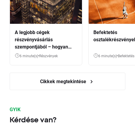
A legjobb cégek
Befektetés
részvényvásárlás
osztalékrészvénye
szempontjából – hogyan
válasszunk?
6 minute(s)
Részvények
6 minute(s)
Befektetés
Cikkek megtekintése
GYIK
Kérdése van?