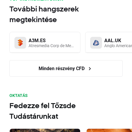
További hangszerek
megtekintése
A3M.ES
AAL.UK
Atresmedia Corp de Medios de Comunicacion SA
Anglo America
Minden részvény CFD
OKTATÁS
Fedezze fel Tőzsde
Tudástárunkat