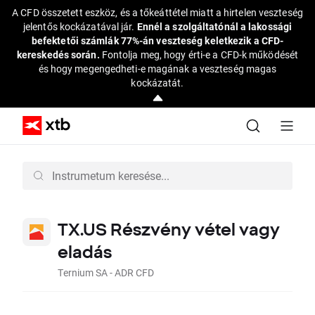
A CFD összetett eszköz, és a tőkeáttétel miatt a hirtelen veszteség
jelentős kockázatával jár.
Ennél a szolgáltatónál a lakossági
befektetői számlák 77%-án veszteség keletkezik a CFD-
kereskedés során.
Fontolja meg, hogy érti-e a CFD-k működését
és hogy megengedheti-e magának a veszteség magas
kockázatát.
TX.US Részvény vétel vagy
eladás
Ternium SA - ADR CFD