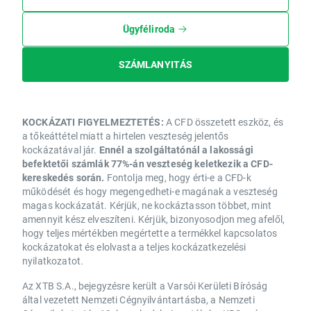
Ügyféliroda
SZÁMLANYITÁS
KOCKÁZATI FIGYELMEZTETÉS:
A CFD összetett eszköz, és
a tőkeáttétel miatt a hirtelen veszteség jelentős
kockázatával jár.
Ennél a szolgáltatónál a lakossági
befektetői számlák 77%-án veszteség keletkezik a CFD-
kereskedés során.
Fontolja meg, hogy érti-e a CFD-k
működését és hogy megengedheti-e magának a veszteség
magas kockázatát. Kérjük, ne kockáztasson többet, mint
amennyit kész elveszíteni. Kérjük, bizonyosodjon meg afelől,
hogy teljes mértékben megértette a termékkel kapcsolatos
kockázatokat és elolvasta a teljes kockázatkezelési
nyilatkozatot.
Az XTB S.A., bejegyzésre került a Varsói Kerületi Bíróság
által vezetett Nemzeti Cégnyilvántartásba, a Nemzeti