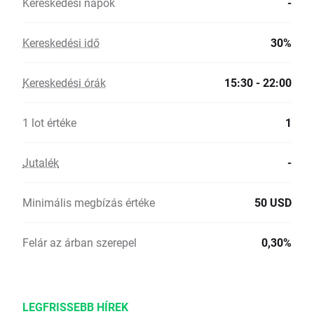
Kereskedési napok
-
Kereskedési idő
30%
Kereskedési órák
15:30 - 22:00
1 lot értéke
1
Jutalék
-
Minimális megbízás értéke
50 USD
Felár az árban szerepel
0,30%
LEGFRISSEBB HÍREK