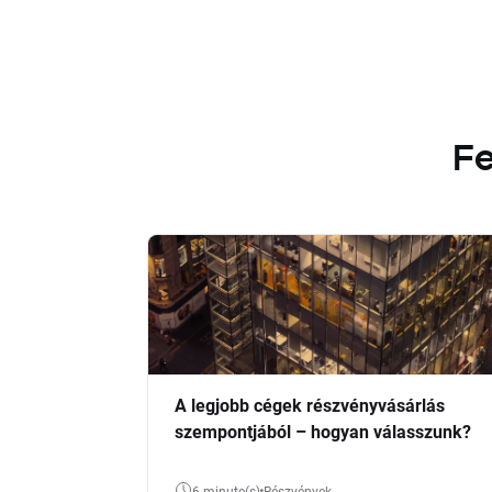
Fe
A legjobb cégek részvényvásárlás
szempontjából – hogyan válasszunk?
6 minute(s)
Részvények