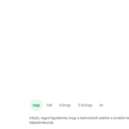
nap
hét
hónap
3 hónap
év
Kérjük, vegye figyelembe, hogy a bemutatott adatok a korábbi 
teljesítménynek.