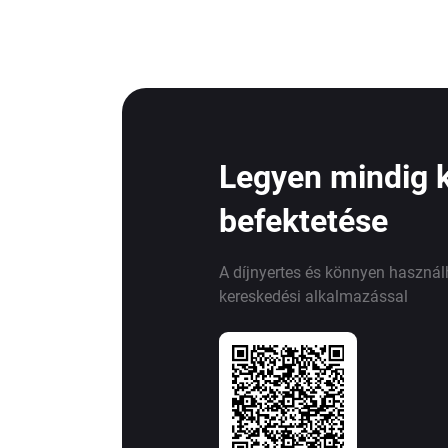
Legyen mindig 
befektetése
A díjnyertes és könnyen haszná
kereskedési alkalmazással