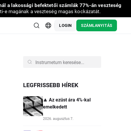
nál a lakossági befektetői számlák 77%-án veszteség
ti-e magának a veszteség magas kockázatát.
LOGIN
SZÁMLANYITÁS
LEGFRISSEBB HÍREK
🔼 Az ezüst ára 4%-kal
emelkedett
2026. augusztus 7.