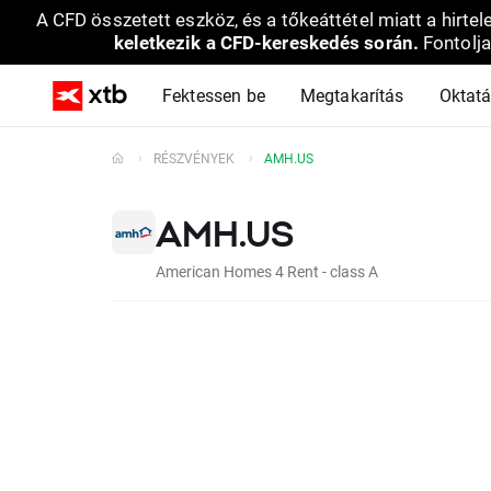
A CFD összetett eszköz, és a tőkeáttétel miatt a hirtel
keletkezik a CFD-kereskedés során.
Fontolja
Fektessen be
Megtakarítás
Oktat
RÉSZVÉNYEK
AMH.US
AMH.US
American Homes 4 Rent - class A