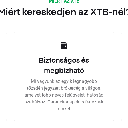
MIÉRT AZ XTB
Miért kereskedjen az XTB-nél
Biztonságos és
megbízható
Mi vagyunk az egyik legnagyobb
tőzsdén jegyzett brókercég a világon,
amelyet több neves felügyeleti hatóság
szabályoz. Garanciaalapok is fedeznek
minket.