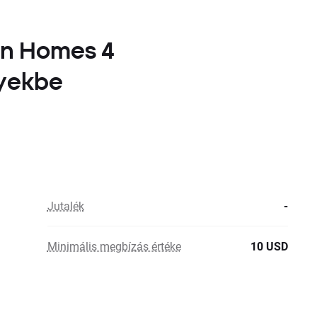
an Homes 4
nyekbe
Jutalék
-
Minimális megbízás értéke
10 USD