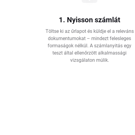
1. Nyisson számlát
Töltse ki az űrlapot és küldje el a releváns
dokumentumokat – mindezt felesleges
formaságok nélkül. A számlanyitás egy
teszt által ellenőrzött alkalmassági
vizsgálaton múlik.