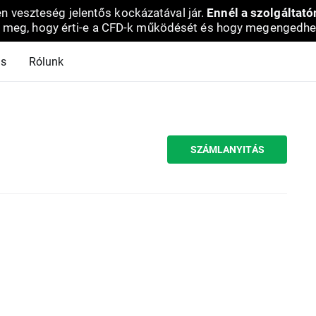
en veszteség jelentős kockázatával jár.
Ennél a szolgáltató
 meg, hogy érti-e a CFD-k működését és hogy megengedhe
ás
Rólunk
SZÁMLANYITÁS