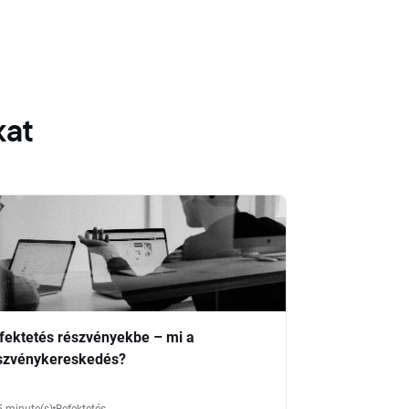
kat
fektetés részvényekbe – mi a
szvénykereskedés?
5 minute(s)
Befektetés