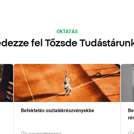
OKTATÁS
dezze fel Tőzsde Tudástárun
Befektetés osztalékrészvényekbe
Be
ré
6 minute(s)
Befektetés