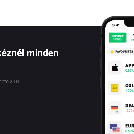
kéznél minden
lható XTB