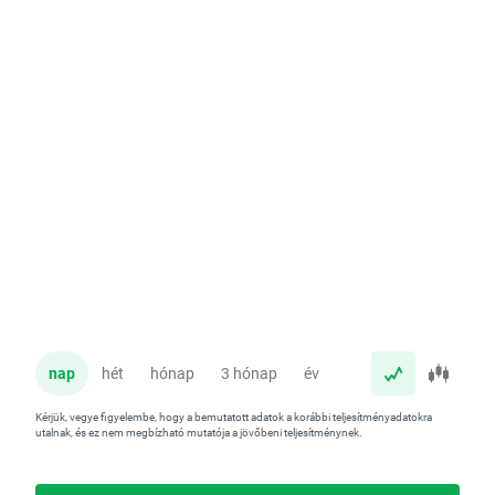
nap
hét
hónap
3 hónap
év
Kérjük, vegye figyelembe, hogy a bemutatott adatok a korábbi teljesítményadatokra
utalnak, és ez nem megbízható mutatója a jövőbeni teljesítménynek.