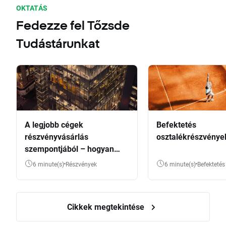
OKTATÁS
Fedezze fel Tőzsde
Tudástárunkat
A legjobb cégek
Befektetés
részvényvásárlás
osztalékrészvénye
szempontjából – hogyan
válasszunk?
6 minute(s)
Részvények
6 minute(s)
Befektetés
Cikkek megtekintése