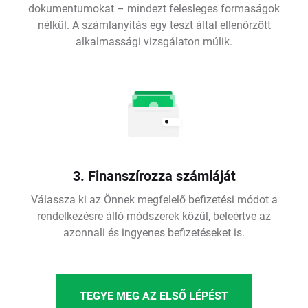
dokumentumokat – mindezt felesleges formaságok
nélkül. A számlanyitás egy teszt által ellenőrzött
alkalmassági vizsgálaton múlik.
3. Finanszírozza számláját
Válassza ki az Önnek megfelelő befizetési módot a
rendelkezésre álló módszerek közül, beleértve az
azonnali és ingyenes befizetéseket is.
TEGYE MEG AZ ELSŐ LÉPÉST