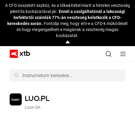
A CFD összetett eszköz, és a tőkeáttétel miatt a hirtelen veszteség
jelentős kockázatával jár.
Ennél a szolgáltatónál a lakossági
befektetői számlák 77%-án veszteség keletkezik a CFD-
kereskedés során.
Fontolja meg, hogy érti-e a CFD-k működését
és hogy megengedheti-e magának a veszteség magas
kockázatát.
LUO.PL
Luon SA