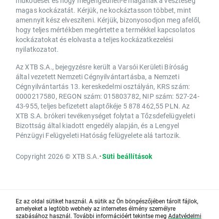
működését és hogy megengedheti-e magának a veszteség
magas kockázatát. Kérjük, ne kockáztasson többet, mint
amennyit kész elveszíteni. Kérjük, bizonyosodjon meg afelől,
hogy teljes mértékben megértette a termékkel kapcsolatos
kockázatokat és elolvasta a teljes kockázatkezelési
nyilatkozatot.
Az XTB S.A., bejegyzésre került a Varsói Kerületi Bíróság
által vezetett Nemzeti Cégnyilvántartásba, a Nemzeti
Cégnyilvántartás 13. kereskedelmi osztályán, KRS szám:
0000217580, REGON szám: 015803782, NIP szám: 527-24-
43-955, teljes befizetett alaptőkéje 5 878 462,55 PLN. Az
XTB S.A. brókeri tevékenységet folytat a Tőzsdefelügyeleti
Bizottság által kiadott engedély alapján, és a Lengyel
Pénzügyi Felügyeleti Hatóság felügyelete alá tartozik.
Copyright 2026 © XTB S.A.
•
Süti beállítások
Ez az oldal sütiket használ. A sütik az Ön böngészőjében tárolt fájlok,
amelyeket a legtöbb webhely az internetes élmény személyre
szabásához használ. További információért tekintse meg
Adatvédelmi