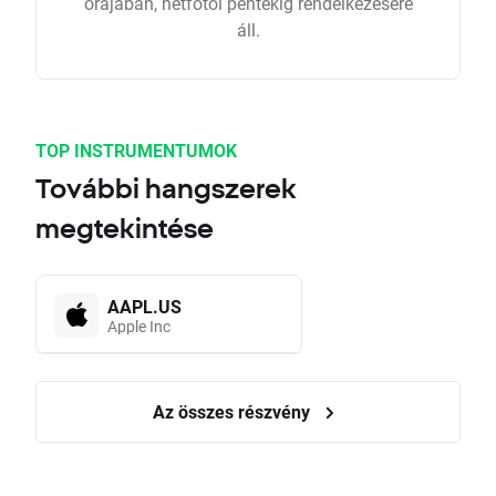
órájában, hétfőtől péntekig rendelkezésére
áll.
TOP INSTRUMENTUMOK
További hangszerek
megtekintése
AAPL.US
Apple Inc
Az összes részvény