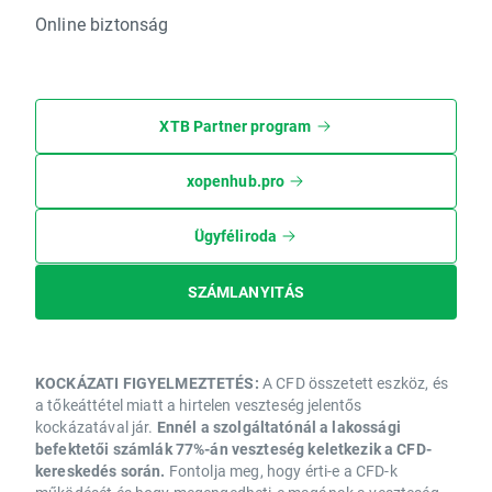
Online biztonság
XTB Partner program
xopenhub.pro
Ügyféliroda
SZÁMLANYITÁS
KOCKÁZATI FIGYELMEZTETÉS:
A CFD összetett eszköz, és
a tőkeáttétel miatt a hirtelen veszteség jelentős
kockázatával jár.
Ennél a szolgáltatónál a lakossági
befektetői számlák 77%-án veszteség keletkezik a CFD-
kereskedés során.
Fontolja meg, hogy érti-e a CFD-k