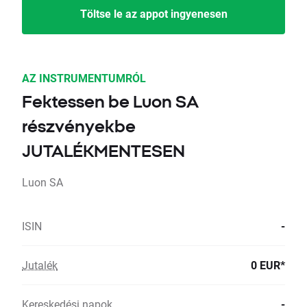
Töltse le az appot ingyenesen
AZ INSTRUMENTUMRÓL
Fektessen be Luon SA
részvényekbe
JUTALÉKMENTESEN
Luon SA
ISIN
-
Jutalék
0 EUR*
Kereskedési napok
-