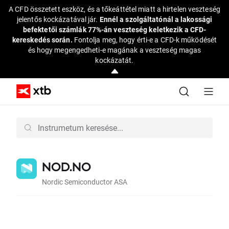
A CFD összetett eszköz, és a tőkeáttétel miatt a hirtelen veszteség
jelentős kockázatával jár.
Ennél a szolgáltatónál a lakossági
befektetői számlák 77%-án veszteség keletkezik a CFD-
kereskedés során.
Fontolja meg, hogy érti-e a CFD-k működését
és hogy megengedheti-e magának a veszteség magas
kockázatát.
NOD.NO
Nordic Semiconductor ASA