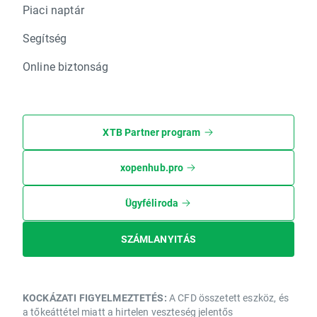
Piaci naptár
Segítség
Online biztonság
XTB Partner program
xopenhub.pro
Ügyféliroda
SZÁMLANYITÁS
KOCKÁZATI FIGYELMEZTETÉS:
A CFD összetett eszköz, és
a tőkeáttétel miatt a hirtelen veszteség jelentős