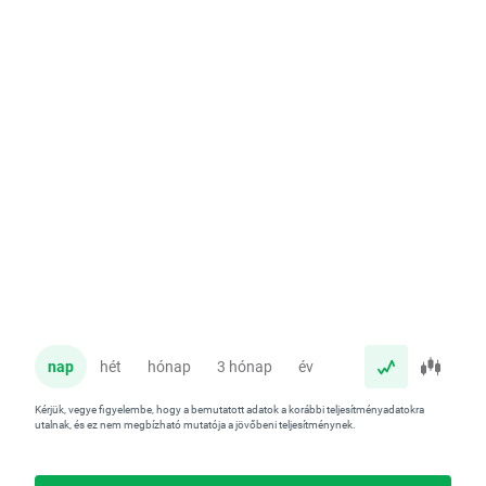
nap
hét
hónap
3 hónap
év
Kérjük, vegye figyelembe, hogy a bemutatott adatok a korábbi teljesítményadatokra
utalnak, és ez nem megbízható mutatója a jövőbeni teljesítménynek.