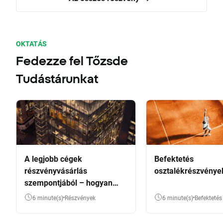
OKTATÁS
Fedezze fel Tőzsde
Tudástárunkat
A legjobb cégek
Befektetés
részvényvásárlás
osztalékrészvénye
szempontjából – hogyan
válasszunk?
6 minute(s)
Részvények
6 minute(s)
Befektetés