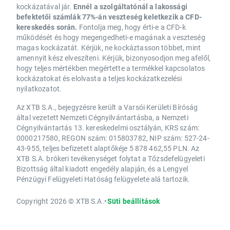
kockázatával jár.
Ennél a szolgáltatónál a lakossági
befektetői számlák 77%-án veszteség keletkezik a CFD-
kereskedés során.
Fontolja meg, hogy érti-e a CFD-k
működését és hogy megengedheti-e magának a veszteség
magas kockázatát. Kérjük, ne kockáztasson többet, mint
amennyit kész elveszíteni. Kérjük, bizonyosodjon meg afelől,
hogy teljes mértékben megértette a termékkel kapcsolatos
kockázatokat és elolvasta a teljes kockázatkezelési
nyilatkozatot.
Az XTB S.A., bejegyzésre került a Varsói Kerületi Bíróság
által vezetett Nemzeti Cégnyilvántartásba, a Nemzeti
Cégnyilvántartás 13. kereskedelmi osztályán, KRS szám:
0000217580, REGON szám: 015803782, NIP szám: 527-24-
43-955, teljes befizetett alaptőkéje 5 878 462,55 PLN. Az
XTB S.A. brókeri tevékenységet folytat a Tőzsdefelügyeleti
Bizottság által kiadott engedély alapján, és a Lengyel
Pénzügyi Felügyeleti Hatóság felügyelete alá tartozik.
Copyright 2026 © XTB S.A.
•
Süti beállítások