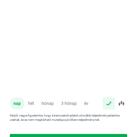
nap
hét
hónap
3 hónap
év
Kérjük, vegye figyelembe, hogy a bemutatott adatok a korábbi teljesítményadatokra
utalnak, és ez nem megbízható mutatója a jövőbeni teljesítménynek.