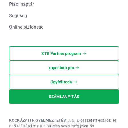
Piaci naptár
Segítség
Online biztonság
XTB Partner program
xopenhub.pro
Ügyféliroda
SZÁMLANYITÁS
KOCKÁZATI FIGYELMEZTETÉS:
A CFD összetett eszköz, és
a tőkeáttétel miatt a hirtelen veszteség jelentős