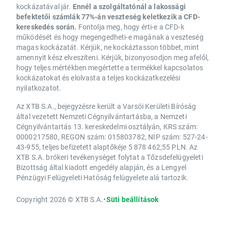
kockázatával jár.
Ennél a szolgáltatónál a lakossági
befektetői számlák 77%-án veszteség keletkezik a CFD-
kereskedés során.
Fontolja meg, hogy érti-e a CFD-k
működését és hogy megengedheti-e magának a veszteség
magas kockázatát. Kérjük, ne kockáztasson többet, mint
amennyit kész elveszíteni. Kérjük, bizonyosodjon meg afelől,
hogy teljes mértékben megértette a termékkel kapcsolatos
kockázatokat és elolvasta a teljes kockázatkezelési
nyilatkozatot.
Az XTB S.A., bejegyzésre került a Varsói Kerületi Bíróság
által vezetett Nemzeti Cégnyilvántartásba, a Nemzeti
Cégnyilvántartás 13. kereskedelmi osztályán, KRS szám:
0000217580, REGON szám: 015803782, NIP szám: 527-24-
43-955, teljes befizetett alaptőkéje 5 878 462,55 PLN. Az
XTB S.A. brókeri tevékenységet folytat a Tőzsdefelügyeleti
Bizottság által kiadott engedély alapján, és a Lengyel
Pénzügyi Felügyeleti Hatóság felügyelete alá tartozik.
Copyright 2026 © XTB S.A.
•
Süti beállítások