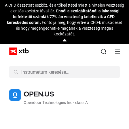
A CFD összetett eszköz, és a tőkeáttétel miatt a hirtelen veszteség
jelentős kockázatával jár.
Ennél a szolgáltatónál a lakossági
befektetői számlák 77%-án veszteség keletkezik a CFD-
kereskedés során.
Fontolja meg, hogy érti-e a CFD-k működését
és hogy megengedheti-e magának a veszteség magas
kockázatát.
OPEN.US
Opendoor Technologies Inc - class A