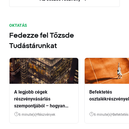
OKTATÁS
Fedezze fel Tőzsde
Tudástárunkat
A legjobb cégek
Befektetés
részvényvásárlás
osztalékrészvénye
szempontjából – hogyan
válasszunk?
6 minute(s)
Részvények
6 minute(s)
Befektetés