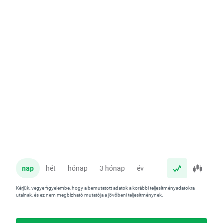
nap
hét
hónap
3 hónap
év
Kérjük, vegye figyelembe, hogy a bemutatott adatok a korábbi teljesítményadatokra
utalnak, és ez nem megbízható mutatója a jövőbeni teljesítménynek.