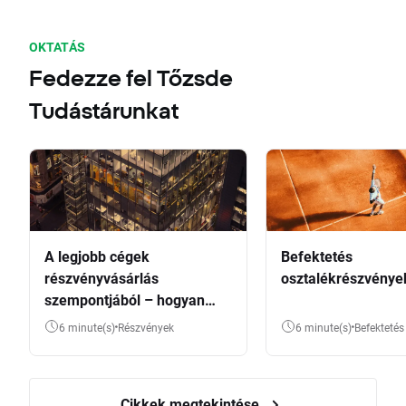
OKTATÁS
Fedezze fel Tőzsde
Tudástárunkat
A legjobb cégek
Befektetés
részvényvásárlás
osztalékrészvénye
szempontjából – hogyan
válasszunk?
6 minute(s)
Részvények
6 minute(s)
Befektetés
Cikkek megtekintése