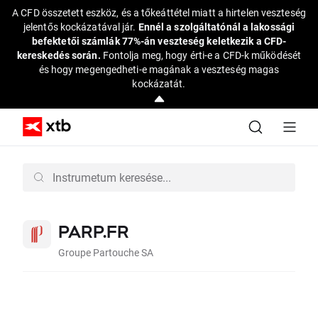
A CFD összetett eszköz, és a tőkeáttétel miatt a hirtelen veszteség
jelentős kockázatával jár.
Ennél a szolgáltatónál a lakossági
befektetői számlák 77%-án veszteség keletkezik a CFD-
kereskedés során.
Fontolja meg, hogy érti-e a CFD-k működését
és hogy megengedheti-e magának a veszteség magas
kockázatát.
PARP.FR
Groupe Partouche SA