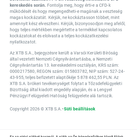
kereskedés során.
Fontolja meg, hogy érti-e a CFD-k
működését és hogy megengedheti-e magának a veszteség
magas kockázatát. Kérjük, ne kockáztasson többet, mint
amennyit kész elveszíteni. Kérjük, bizonyosodjon meg afelől,
hogy teljes mértékben megértette a termékkel kapcsolatos
kockázatokat és elolvasta a teljes kockázatkezelési
nyilatkozatot.
Az XTB S.A., bejegyzésre került a Varsói Kerületi Bíróság
által vezetett Nemzeti Cégnyilvántartásba, a Nemzeti
Cégnyilvántartás 13. kereskedelmi osztályán, KRS szám:
0000217580, REGON szám: 015803782, NIP szám: 527-24-
43-955, teljes befizetett alaptőkéje 5 878 462,55 PLN. Az
XTB S.A. brókeri tevékenységet folytat a Tőzsdefelügyeleti
Bizottság által kiadott engedély alapján, és a Lengyel
Pénzügyi Felügyeleti Hatóság felügyelete alá tartozik.
Copyright 2026 © XTB S.A.
•
Süti beállítások
Ez az oldal sütiket használ. A sütik az Ön böngészőjében tárolt fájlok,