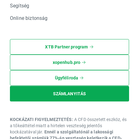
Segítség
Online biztonság
XTB Partner program
xopenhub.pro
Ügyféliroda
SZÁMLANYITÁS
KOCKÁZATI FIGYELMEZTETÉS:
A CFD összetett eszköz, és
a tőkeáttétel miatt a hirtelen veszteség jelentős
kockázatával jár.
Ennél a szolgáltatónál a lakossági
befektetői számlák 77%-án veszteség keletkezik a CFD-