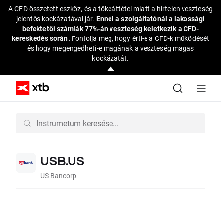
A CFD összetett eszköz, és a tőkeáttétel miatt a hirtelen veszteség
jelentős kockázatával jár.
Ennél a szolgáltatónál a lakossági
befektetői számlák 77%-án veszteség keletkezik a CFD-
kereskedés során.
Fontolja meg, hogy érti-e a CFD-k működését
és hogy megengedheti-e magának a veszteség magas
kockázatát.
USB.US
US Bancorp