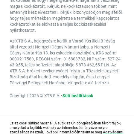
működését és hogy megengedheti-e magának a veszteség
magas kockázatát. Kérjük, ne kockáztasson többet, mint
amennyit kész elveszíteni. Kérjük, bizonyosodjon meg afelől,
hogy teljes mértékben megértette a termékkel kapcsolatos
kockázatokat és elolvasta a teljes kockázatkezelési
nyilatkozatot.
Az XTB S.A., bejegyzésre került a Varsói Kerületi Bíróság
által vezetett Nemzeti Cégnyilvántartásba, a Nemzeti
Cégnyilvántartás 13. kereskedelmi osztályán, KRS szám:
0000217580, REGON szám: 015803782, NIP szám: 527-24-
43-955, teljes befizetett alaptőkéje 5 878 462,55 PLN. Az
XTB S.A. brókeri tevékenységet folytat a Tőzsdefelügyeleti
Bizottság által kiadott engedély alapján, és a Lengyel
Pénzügyi Felügyeleti Hatóság felügyelete alá tartozik.
Copyright 2026 © XTB S.A.
•
Süti beállítások
Ez az oldal sütiket használ. A sütik az Ön böngészőjében tárolt fájlok,
amelyeket a legtöbb webhely az internetes élmény személyre
szabásához használ. További információért tekintse meg
Adatvédelmi