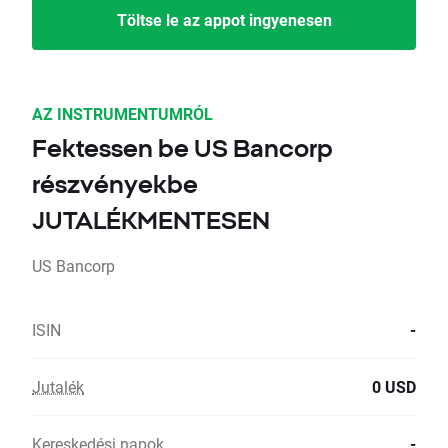
Töltse le az appot ingyenesen
AZ INSTRUMENTUMRÓL
Fektessen be US Bancorp
részvényekbe
JUTALÉKMENTESEN
US Bancorp
ISIN
-
Jutalék
0 USD
Kereskedési napok
-