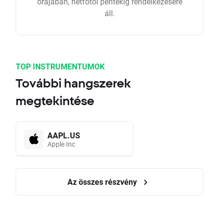
órájában, hétfőtől péntekig rendelkezésére
áll.
TOP INSTRUMENTUMOK
További hangszerek
megtekintése
AAPL.US
Apple Inc
Az összes részvény