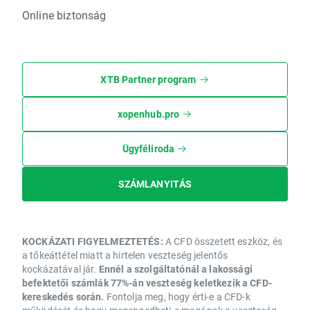
Online biztonság
XTB Partner program
xopenhub.pro
Ügyféliroda
SZÁMLANYITÁS
KOCKÁZATI FIGYELMEZTETÉS:
A CFD összetett eszköz, és
a tőkeáttétel miatt a hirtelen veszteség jelentős
kockázatával jár.
Ennél a szolgáltatónál a lakossági
befektetői számlák 77%-án veszteség keletkezik a CFD-
kereskedés során.
Fontolja meg, hogy érti-e a CFD-k