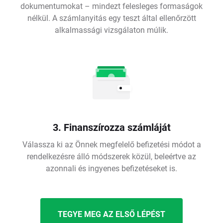
dokumentumokat – mindezt felesleges formaságok
nélkül. A számlanyitás egy teszt által ellenőrzött
alkalmassági vizsgálaton múlik.
3. Finanszírozza számláját
Válassza ki az Önnek megfelelő befizetési módot a
rendelkezésre álló módszerek közül, beleértve az
azonnali és ingyenes befizetéseket is.
TEGYE MEG AZ ELSŐ LÉPÉST