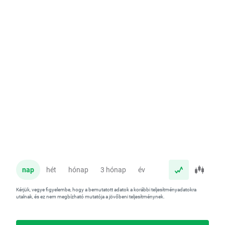
nap
hét
hónap
3 hónap
év
Kérjük, vegye figyelembe, hogy a bemutatott adatok a korábbi teljesítményadatokra
utalnak, és ez nem megbízható mutatója a jövőbeni teljesítménynek.