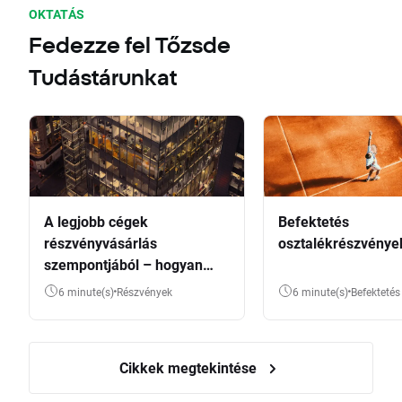
OKTATÁS
Fedezze fel Tőzsde
Tudástárunkat
A legjobb cégek
Befektetés
részvényvásárlás
osztalékrészvénye
szempontjából – hogyan
válasszunk?
6 minute(s)
Részvények
6 minute(s)
Befektetés
Cikkek megtekintése