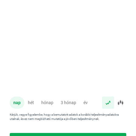
nap
hét
hónap
3 hónap
év
Kérjük, vegye figyelembe, hogy a bemutatott adatok a korábbi teljesítményadatokra
utalnak, és ez nem megbízható mutatója a jövőbeni teljesítménynek.