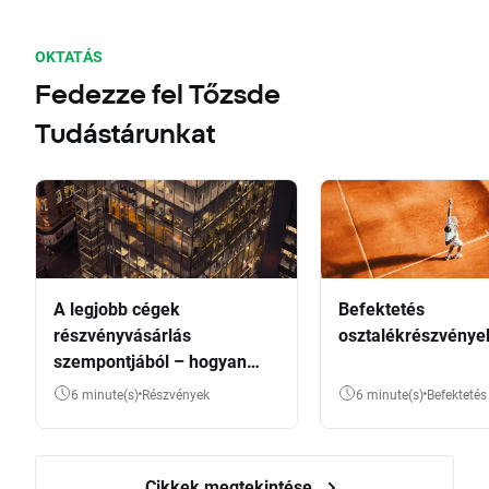
OKTATÁS
Fedezze fel Tőzsde
Tudástárunkat
A legjobb cégek
Befektetés
részvényvásárlás
osztalékrészvénye
szempontjából – hogyan
válasszunk?
6 minute(s)
Részvények
6 minute(s)
Befektetés
Cikkek megtekintése