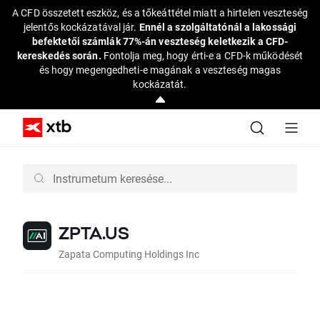
A CFD összetett eszköz, és a tőkeáttétel miatt a hirtelen veszteség
jelentős kockázatával jár.
Ennél a szolgáltatónál a lakossági
befektetői számlák 77%-án veszteség keletkezik a CFD-
kereskedés során.
Fontolja meg, hogy érti-e a CFD-k működését
és hogy megengedheti-e magának a veszteség magas
kockázatát.
ZPTA.US
Zapata Computing Holdings Inc