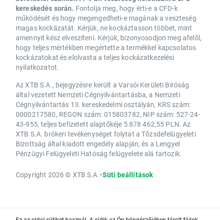
kereskedés során.
Fontolja meg, hogy érti-e a CFD-k
működését és hogy megengedheti-e magának a veszteség
magas kockázatát. Kérjük, ne kockáztasson többet, mint
amennyit kész elveszíteni. Kérjük, bizonyosodjon meg afelől,
hogy teljes mértékben megértette a termékkel kapcsolatos
kockázatokat és elolvasta a teljes kockázatkezelési
nyilatkozatot.
Az XTB S.A., bejegyzésre került a Varsói Kerületi Bíróság
által vezetett Nemzeti Cégnyilvántartásba, a Nemzeti
Cégnyilvántartás 13. kereskedelmi osztályán, KRS szám:
0000217580, REGON szám: 015803782, NIP szám: 527-24-
43-955, teljes befizetett alaptőkéje 5 878 462,55 PLN. Az
XTB S.A. brókeri tevékenységet folytat a Tőzsdefelügyeleti
Bizottság által kiadott engedély alapján, és a Lengyel
Pénzügyi Felügyeleti Hatóság felügyelete alá tartozik.
Copyright 2026 © XTB S.A.
•
Süti beállítások
Ez az oldal sütiket használ. A sütik az Ön böngészőjében tárolt fájlok,