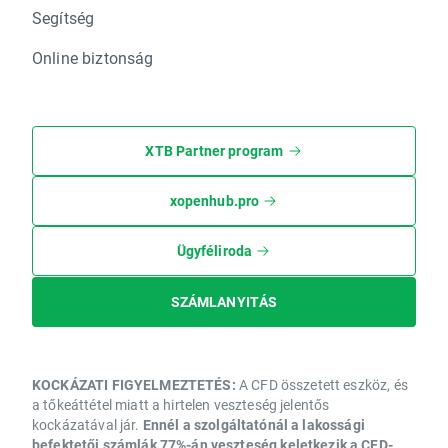
Segítség
Online biztonság
XTB Partner program
xopenhub.pro
Ügyféliroda
SZÁMLANYITÁS
KOCKÁZATI FIGYELMEZTETÉS:
A CFD összetett eszköz, és
a tőkeáttétel miatt a hirtelen veszteség jelentős
kockázatával jár.
Ennél a szolgáltatónál a lakossági
befektetői számlák 77%-án veszteség keletkezik a CFD-