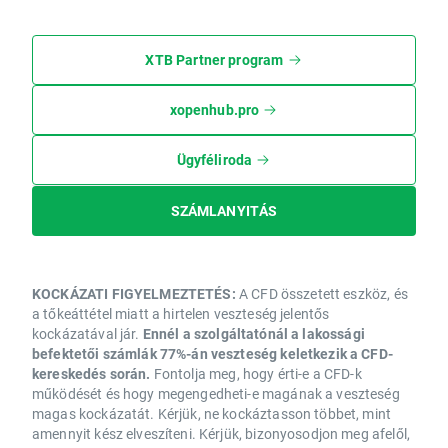
XTB Partner program
xopenhub.pro
Ügyféliroda
SZÁMLANYITÁS
KOCKÁZATI FIGYELMEZTETÉS:
A CFD összetett eszköz, és
a tőkeáttétel miatt a hirtelen veszteség jelentős
kockázatával jár.
Ennél a szolgáltatónál a lakossági
befektetői számlák 77%-án veszteség keletkezik a CFD-
kereskedés során.
Fontolja meg, hogy érti-e a CFD-k
működését és hogy megengedheti-e magának a veszteség
magas kockázatát. Kérjük, ne kockáztasson többet, mint
amennyit kész elveszíteni. Kérjük, bizonyosodjon meg afelől,