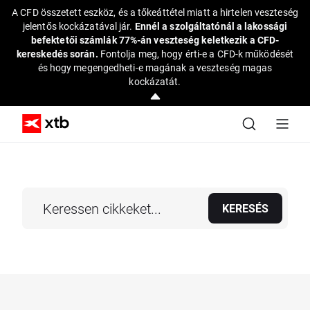
A CFD összetett eszköz, és a tőkeáttétel miatt a hirtelen veszteség
jelentős kockázatával jár.
Ennél a szolgáltatónál a lakossági
befektetői számlák 77%-án veszteség keletkezik a CFD-
kereskedés során.
Fontolja meg, hogy érti-e a CFD-k működését
és hogy megengedheti-e magának a veszteség magas
kockázatát.
KERESÉS