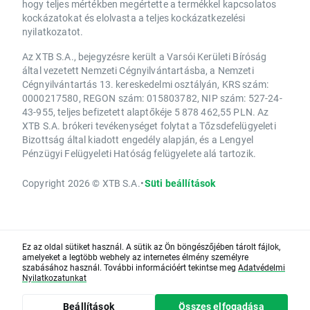
hogy teljes mértékben megértette a termékkel kapcsolatos
kockázatokat és elolvasta a teljes kockázatkezelési
nyilatkozatot.
Az XTB S.A., bejegyzésre került a Varsói Kerületi Bíróság
által vezetett Nemzeti Cégnyilvántartásba, a Nemzeti
Cégnyilvántartás 13. kereskedelmi osztályán, KRS szám:
0000217580, REGON szám: 015803782, NIP szám: 527-24-
43-955, teljes befizetett alaptőkéje 5 878 462,55 PLN. Az
XTB S.A. brókeri tevékenységet folytat a Tőzsdefelügyeleti
Bizottság által kiadott engedély alapján, és a Lengyel
Pénzügyi Felügyeleti Hatóság felügyelete alá tartozik.
Copyright 2026 © XTB S.A.
•
Süti beállítások
Ez az oldal sütiket használ. A sütik az Ön böngészőjében tárolt fájlok,
amelyeket a legtöbb webhely az internetes élmény személyre
szabásához használ. További információért tekintse meg
Adatvédelmi
Nyilatkozatunkat
Beállítások
Összes elfogadása