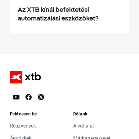
Az XTB kínál befektetési
automatizálási eszközöket?
Fektessen be
Rólunk
Részvények
A vállalat
Árucikkek
Márkanagykövet