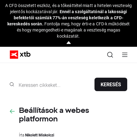
A CFD összetett eszköz, és a tőkeáttétel miatt a hirtelen veszteség
jelentős kockázatával jár.
Ennél a szolgáltatónál a lakossági
befektetői számlák 77%-án veszteség keletkezik a CFD-
kereskedés során.
Fontolja meg, hogy érti-e a CFD-k működését
és hogy megengedheti-e magának a veszteség magas
kockázatát.
KERESÉS
Beállítások a webes
platformon
Írta
Nikolett Miskolczi