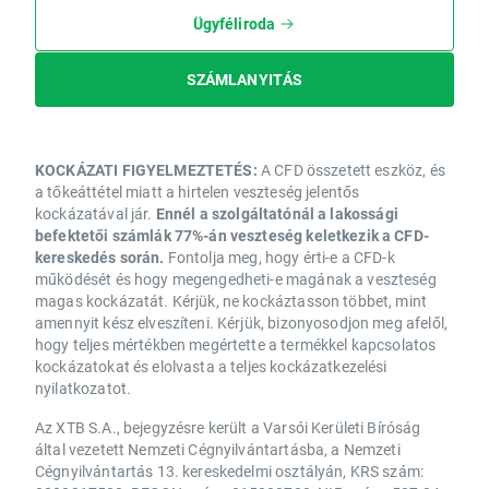
Ügyféliroda
SZÁMLANYITÁS
KOCKÁZATI FIGYELMEZTETÉS:
A CFD összetett eszköz, és
a tőkeáttétel miatt a hirtelen veszteség jelentős
kockázatával jár.
Ennél a szolgáltatónál a lakossági
befektetői számlák 77%-án veszteség keletkezik a CFD-
kereskedés során.
Fontolja meg, hogy érti-e a CFD-k
működését és hogy megengedheti-e magának a veszteség
magas kockázatát. Kérjük, ne kockáztasson többet, mint
amennyit kész elveszíteni. Kérjük, bizonyosodjon meg afelől,
hogy teljes mértékben megértette a termékkel kapcsolatos
kockázatokat és elolvasta a teljes kockázatkezelési
nyilatkozatot.
Az XTB S.A., bejegyzésre került a Varsói Kerületi Bíróság
által vezetett Nemzeti Cégnyilvántartásba, a Nemzeti
Cégnyilvántartás 13. kereskedelmi osztályán, KRS szám: