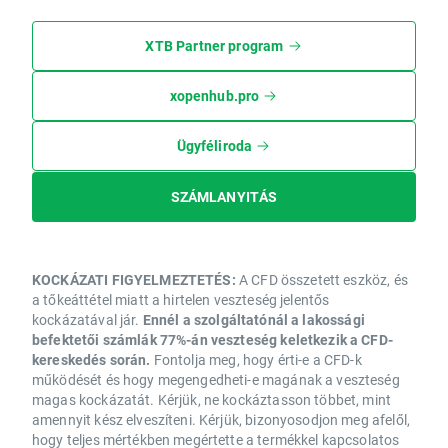
XTB Partner program
xopenhub.pro
Ügyféliroda
SZÁMLANYITÁS
KOCKÁZATI FIGYELMEZTETÉS:
A CFD összetett eszköz, és
a tőkeáttétel miatt a hirtelen veszteség jelentős
kockázatával jár.
Ennél a szolgáltatónál a lakossági
befektetői számlák 77%-án veszteség keletkezik a CFD-
kereskedés során.
Fontolja meg, hogy érti-e a CFD-k
működését és hogy megengedheti-e magának a veszteség
magas kockázatát. Kérjük, ne kockáztasson többet, mint
amennyit kész elveszíteni. Kérjük, bizonyosodjon meg afelől,
hogy teljes mértékben megértette a termékkel kapcsolatos