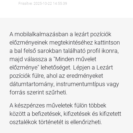
Frissítve: 2025-10-22 14:55:39
A mobilalkalmazásban a lezárt pozíciók
előzményeinek megtekintéséhez kattintson
a bal felső sarokban található profil ikonra,
majd válassza a "Minden művelet
előzménye" lehetőséget. Lépjen a Lezárt
pozíciók fülre, ahol az eredményeket
dátumtartomány, instrumentumtípus vagy
forrás szerint szűrheti.
A készpénzes műveletek fülön többek
között a befizetések, kifizetések és kifizetett
osztalékok történetét is ellenőrizheti.