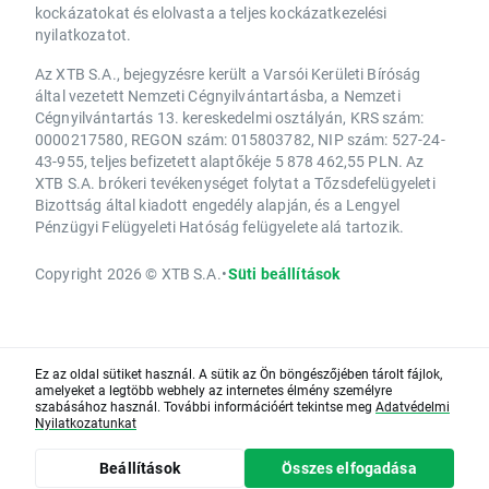
kockázatokat és elolvasta a teljes kockázatkezelési
nyilatkozatot.
Az XTB S.A., bejegyzésre került a Varsói Kerületi Bíróság
által vezetett Nemzeti Cégnyilvántartásba, a Nemzeti
Cégnyilvántartás 13. kereskedelmi osztályán, KRS szám:
0000217580, REGON szám: 015803782, NIP szám: 527-24-
43-955, teljes befizetett alaptőkéje 5 878 462,55 PLN. Az
XTB S.A. brókeri tevékenységet folytat a Tőzsdefelügyeleti
Bizottság által kiadott engedély alapján, és a Lengyel
Pénzügyi Felügyeleti Hatóság felügyelete alá tartozik.
Copyright 2026 © XTB S.A.
•
Süti beállítások
Ez az oldal sütiket használ. A sütik az Ön böngészőjében tárolt fájlok,
amelyeket a legtöbb webhely az internetes élmény személyre
szabásához használ. További információért tekintse meg
Adatvédelmi
Nyilatkozatunkat
Beállítások
Összes elfogadása