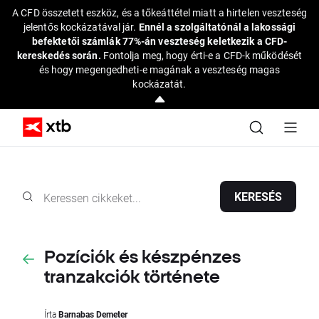
A CFD összetett eszköz, és a tőkeáttétel miatt a hirtelen veszteség
jelentős kockázatával jár.
Ennél a szolgáltatónál a lakossági
befektetői számlák 77%-án veszteség keletkezik a CFD-
kereskedés során.
Fontolja meg, hogy érti-e a CFD-k működését
és hogy megengedheti-e magának a veszteség magas
kockázatát.
KERESÉS
Pozíciók és készpénzes
tranzakciók története
Írta
Barnabas Demeter