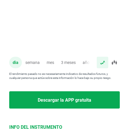
dia
semana
mes
3 meses
año
El rendimiento pasado no es necesariamente indicativo de resultados futuros, y
cualquier persona que actúe sobre esta información lo hace bajo su propio riesgo.
Descargar la APP gratuita
INFO DEL INSTRUMENTO