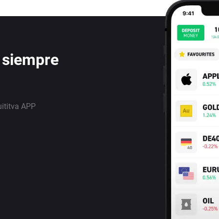
 siempre
uititva APP