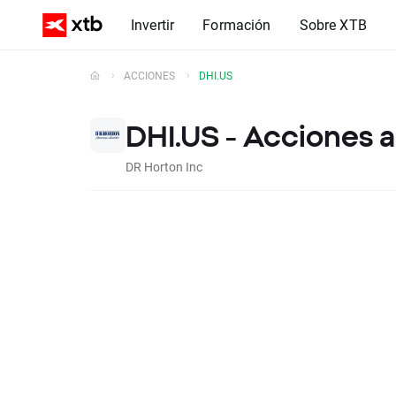
Invertir
Formación
Sobre XTB
ACCIONES
DHI.US
DHI.US - Acciones a
DR Horton Inc