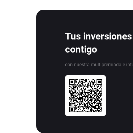
Tus inversiones
contigo
con nuestra multipremiada e int