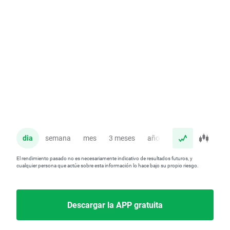
dia
semana
mes
3 meses
año
El rendimiento pasado no es necesariamente indicativo de resultados futuros, y
cualquier persona que actúe sobre esta información lo hace bajo su propio riesgo.
Descargar la APP gratuita