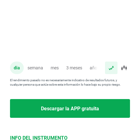
dia
semana
mes
3 meses
año
El rendimiento pasado no es necesariamente indicativo de resultados futuros, y
cualquier persona que actúe sobre esta información lo hace bajo su propio riesgo.
Descargar la APP gratuita
INFO DEL INSTRUMENTO