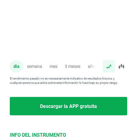
dia
semana
mes
3 meses
año
El rendimiento pasado no es necesariamente indicativo de resultados futuros, y
cualquier persona que actúe sobre esta información lo hace bajo su propio riesgo.
Descargar la APP gratuita
INFO DEL INSTRUMENTO