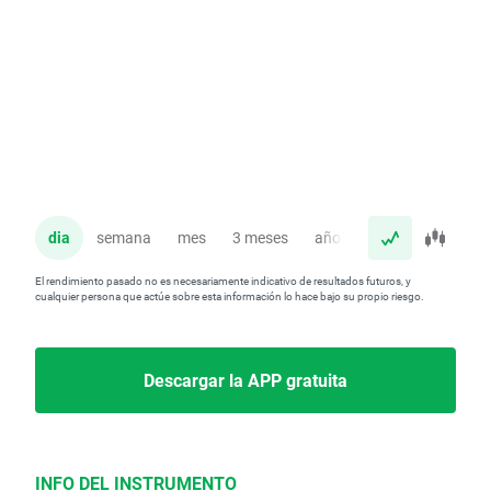
dia
semana
mes
3 meses
año
El rendimiento pasado no es necesariamente indicativo de resultados futuros, y
cualquier persona que actúe sobre esta información lo hace bajo su propio riesgo.
Descargar la APP gratuita
INFO DEL INSTRUMENTO