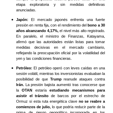
etapa exploratoria y sin medidas definitivas 
anunciadas.
Japón:
 El mercado japonés enfrenta una fuerte 
presión en renta fija, con el rendimiento del 
bono a 30 
años alcanzando 4,17%,
 el nivel más alto registrado. 
En paralelo, el ministro de Finanzas, Katayama, 
afirmó que las autoridades están listas para tomar 
medidas decisivas en el mercado cambiario, 
reflejando la preocupación oficial por la volatilidad del 
yen y las condiciones financieras.
Petróleo:
 El petróleo operó con leves caídas en una 
sesión volátil, mientras los inversionistas evaluaban la 
posibilidad de que 
Trump
 reanude ataques contra 
Irán.
 La presión bajista aumentó tras conocerse que 
la 
OTAN
 estaría 
estudiando mecanismos para 
asistir el tránsito
 de barcos por el estrecho de 
Ormuz si esta ruta energética clave 
no se reabre a 
comienzos de julio,
 lo que podría reducir parte de la 
prima de riesgo geopolítico incorporada en los 