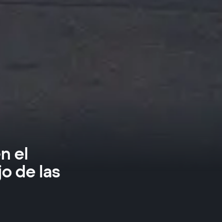
n el
o de las