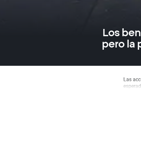
Los ben
pero la
Las acc
esperad