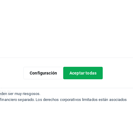
Cualquier
comendación
Configuración
Aceptar todas
los
ropio
n,
anza de
eden ser muy riesgosos.
nto y
 financiero separado. Los derechos corporativos limitados están asociados