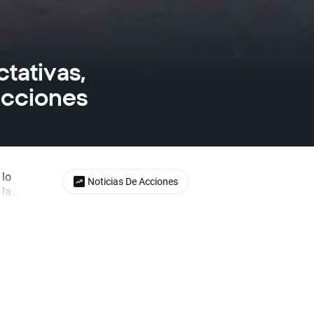
tativas,
acciones
 lo
Noticias De Acciones
a...