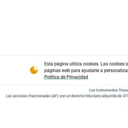
Esta página utiliza cookies. Las cookies 
"Este info
opinión, 
páginas web para ayudarte a personaliza
en entendi
Política de Privacidad
resultados
riesgo. XT
cualquier 
Los instrumentos finan
dicha inf
Las acciones fraccionadas (AF) son un derecho fiduciario adquirido de XT
acarrean u