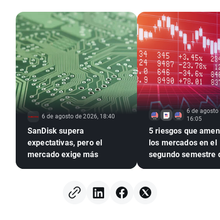
6 de agosto
6 de agosto de 2026, 18:40
16:05
SanDisk supera
5 riesgos que ame
expectativas, pero el
los mercados en el
mercado exige más
segundo semestre 
2026