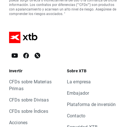
pueda surgir directa o indirectamente del uso o la confianza de dicha
información. Los contratos por diferencias (""CFDs"") son productos
con apalancamiento y acarrean un alto nivel de riesgo. Asegúrese de
comprender los riesgos asociados. "
Invertir
Sobre XTB
CFDs sobre Materias
La empresa
Primas
Embajador
CFDs sobre Divisas
Plataforma de inversión
CFDs sobre Índices
Contacto
Acciones
Seguridad XTB