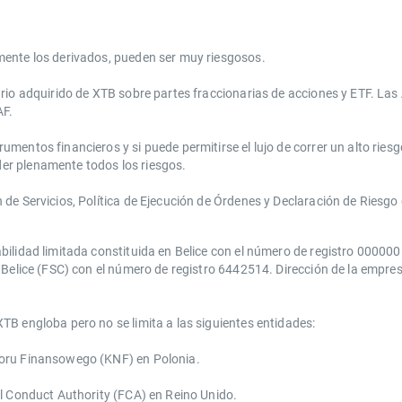
mente los derivados, pueden ser muy riesgosos.
ario adquirido de XTB sobre partes fraccionarias de acciones y ETF. La
AF.
entos financieros y si puede permitirse el lujo de correr un alto riesg
er plenamente todos los riesgos.
e Servicios, Política de Ejecución de Órdenes y Declaración de Riesgo d
bilidad limitada constituida en Belice con el número de registro 00000
Belice (FSC) con el número de registro 6442514. Dirección de la empresa:
TB engloba pero no se limita a las siguientes entidades:
zoru Finansowego (KNF) ​en Polonia.
l Conduct Authority ​(FCA) en ​​Reino Unido.