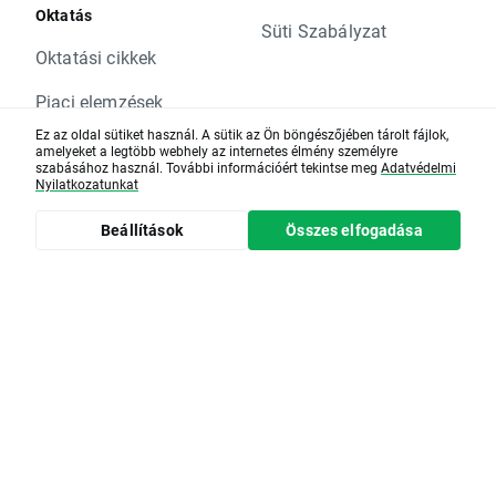
Oktatás
Süti Szabályzat
Oktatási cikkek
Piaci elemzések
Ez az oldal sütiket használ. A sütik az Ön böngészőjében tárolt fájlok,
Napi webináriumok
amelyeket a legtöbb webhely az internetes élmény személyre
szabásához használ. További információért tekintse meg
Adatvédelmi
Nyilatkozatunkat
Piaci naptár
Beállítások
Összes elfogadása
Segítség
Online biztonság
XTB Partner program
xopenhub.pro
Ügyféliroda