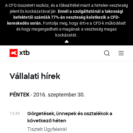
A CFD összetett eszköz, és a tőkeáttétel miatt a hirtelen veszteség
jelentős kockázatával jár.
Ennél a szolgáltatónál a lakossági
befektetői számlák 77%-án veszteség keletkezik a CFD-
kereskedés során.
Fontolja meg, hogy érti-e a CFD-k működését
és hogy megengedheti-e magának a veszteség magas
kockázatát.
Vállalati hírek
PÉNTEK
- 2016. szeptember 30.
13:49
Görgetések, ünnepek és osztalékok a
következő héten
Tisztelt Ügyfeleink!