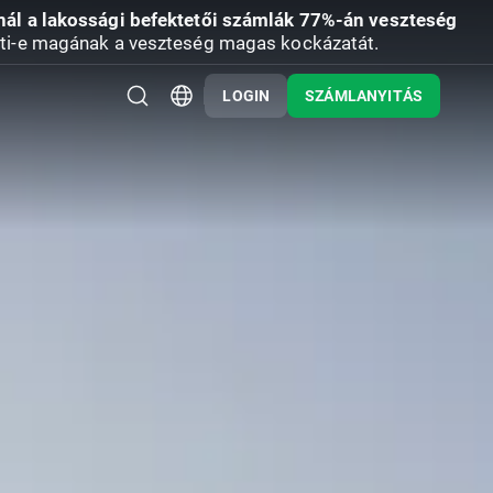
nál a lakossági befektetői számlák 77%-án veszteség
ti-e magának a veszteség magas kockázatát.
LOGIN
SZÁMLANYITÁS