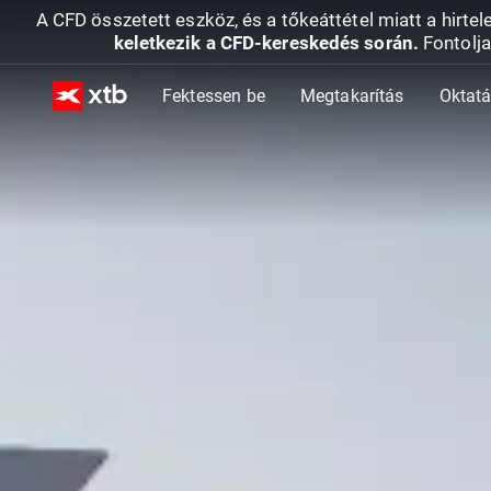
A CFD összetett eszköz, és a tőkeáttétel miatt a hirtel
keletkezik a CFD-kereskedés során.
Fontolja
Fektessen be
Megtakarítás
Oktat