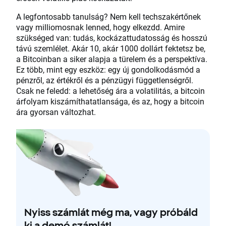
A legfontosabb tanulság? Nem kell techszakértőnek
vagy milliomosnak lenned, hogy elkezdd. Amire
szükséged van: tudás, kockázattudatosság és hosszú
távú szemlélet. Akár 10, akár 1000 dollárt fektetsz be,
a Bitcoinban a siker alapja a türelem és a perspektíva.
Ez több, mint egy eszköz: egy új gondolkodásmód a
pénzről, az értékről és a pénzügyi függetlenségről.
Csak ne feledd: a lehetőség ára a volatilitás, a bitcoin
árfolyam kiszámíthatatlansága, és az, hogy a bitcoin
ára gyorsan változhat.
Nyiss számlát még ma, vagy próbáld
ki a demó számlát!