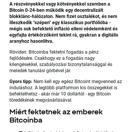
A részvényekkel vagy kötvényekkel szemben a
Bitcoin 0-24-ben működik egy decentralizált
blokklánc-hálózaton. Nem fizet osztalékot, és nem
illeszkedik "szépen" egy klasszikus portfólióba -
mégis sok befektető infláció elleni védelemként és
egyfajta értékőrzőként tekint rá, gyakran a digitális
aranyhoz hasonlítva.
Röviden: Bitcoinba fektetni fogadás a pénz
fejlődésére. Csakhogy ez a fogadás nagy
kilengésekkel, szabályozási bizonytalansággal és
meredek tanulási görbével jár.
Gyors tipp:
Nem kell egy egész Bitcoint megvenned az
induláshoz. A legtöbb platformon kis összegekkel is
befektethetsz - akár már 10 dollártól - egy Bitcoin
töredékének megvásárlásával.
Miért fektetnek az emberek
Bitcoinba