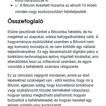
körül bányásszák ki.
📈 A Bitcoin évesített hozama az elmúlt 10 évben
minden nagy eszközosztályt felülteljesített.
Összefoglaló
Elsőre ijesztőnek tűnhet a Bitcoinba fektetés, de ha
megérted az alapokat, sokkal befogadhatóbbá válik. A
hagyományos eszközökkel szemben a Bitcoint nem
egy kormány bocsátja ki, és nem kötődik egy vállalat
teljesítményéhez. Ez egy decentralizált digitális pénz a
blokklánc-technológiára építve, rögzített kínálattal, ami
ellenállóbbá teszi az inflációval szemben, és egyre
vonzóbb a befektetők számára világszerte.
Ez az útmutató végigvitt mindenen, amire az első
lépésekhez szükséged van - attól kezdve, hogy mi a
Bitcoin, egészen addig, hogy közvetlenül birtoklod-e
vagy szabályozott tőzsdei termékeket választasz,
hogyan találsz megbízható platformot, hogyan
biztosítod a befektetésedet, és hogyan kezeled egy
erősen volatilis piac kockázatait.