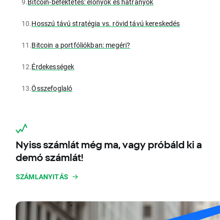
9.
Bitcoin-befektetés: előnyök és hátrányok
10.
Hosszú távú stratégia vs. rövid távú kereskedés
11.
Bitcoin a portfóliókban: megéri?
12.
Érdekességek
13.
Összefoglaló
Nyiss számlát még ma, vagy próbáld ki a
demó számlát!
SZÁMLANYITÁS