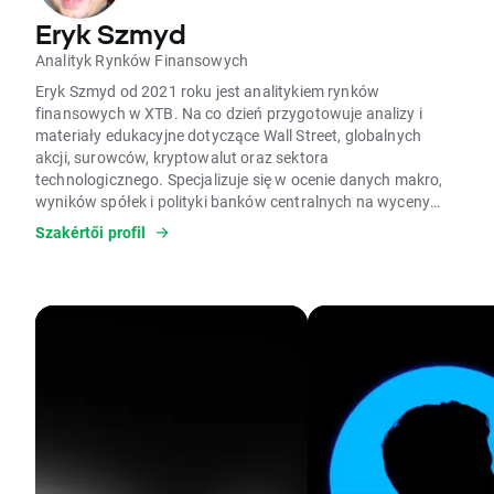
Eryk Szmyd
Analityk Rynków Finansowych
Eryk Szmyd od 2021 roku jest analitykiem rynków
finansowych w XTB. Na co dzień przygotowuje analizy i
materiały edukacyjne dotyczące Wall Street, globalnych
akcji, surowców, kryptowalut oraz sektora
technologicznego. Specjalizuje się w ocenie danych makro,
wyników spółek i polityki banków centralnych na wyceny
aktywów. W pracy wykorzystuje analizę fundamentalną,
Szakértői profil
modele wyceny, analizę makroekonomiczną czy dane
Commitment of Traders (COT). Ocenia, czy silne wzrosty i
spadki cen mają uzasadnienie w fundamentach, analizując
aktywa skrajnie wyprzedane lub wykupione zgodnie z
podejściem kontrariańskim. Jest autorem licznych analiz
rynkowych i artykułów edukacyjnych o inwestowaniu oraz
rynkach finansowych; prywatnie interesuje się kryzysami,
cyklami gospodarczymi i psychologią.