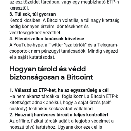
az eszközeidet tárcában, vagy egy megbízható ETP-n
keresztül.
3. Túl sok, túl gyorsan
Kezdd kicsiben. A Bitcoin volatilis, a túl nagy kitettség
pedig könnyen érzelmi döntésekhez és
veszteségekhez vezethet.
4. Ellenőrizetlen tanácsok követése
A YouTube-hype, a Twitter "szakértők" és a Telegram-
csoportok nem pénzügyi tanácsadók. Mindig végezd
el a saját kutatásodat.
Hogyan tárold és védd
biztonságosan a Bitcoint
1. Válaszd az ETP-ket, ha az egyszerűség a cél
Ha nem akarsz tárcákkal foglalkozni, a Bitcoin ETP-k
kitettséget adnak anélkül, hogy a saját őrzés (self-
custody) technikai kockázatait vállalnád.
2. Használj hardveres tárcát a teljes kontrollért
Az offline, fizikai tárcák adják a legjobb védelmet a
hosszú távú tartáshoz. Ugyanakkor ezek el is