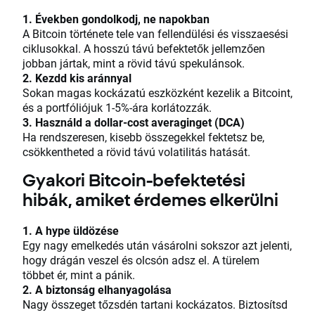
1. Években gondolkodj, ne napokban
A Bitcoin története tele van fellendülési és visszaesési
ciklusokkal. A hosszú távú befektetők jellemzően
jobban jártak, mint a rövid távú spekulánsok.
2. Kezdd kis aránnyal
Sokan magas kockázatú eszközként kezelik a Bitcoint,
és a portfóliójuk 1-5%-ára korlátozzák.
3. Használd a dollar-cost averaginget (DCA)
Ha rendszeresen, kisebb összegekkel fektetsz be,
csökkentheted a rövid távú volatilitás hatását.
Gyakori Bitcoin-befektetési
hibák, amiket érdemes elkerülni
1. A hype üldözése
Egy nagy emelkedés után vásárolni sokszor azt jelenti,
hogy drágán veszel és olcsón adsz el. A türelem
többet ér, mint a pánik.
2. A biztonság elhanyagolása
Nagy összeget tőzsdén tartani kockázatos. Biztosítsd