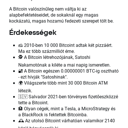
A Bitcoin valószínűleg nem váltja ki az
alapbefektetéseidet, de sokaknál egy magas
kockázatú, magas hozamú fedezeti szerepet tölt be.
Érdekességek
🧀 2010-ben 10 000 Bitcoint adtak két pizzáért.
Ma ez több százmilliót érne.
🕵️ A Bitcoin létrehozójának, Satoshi
Nakamotónak a kiléte a mai napig ismeretlen.
🔐 A Bitcoin egészen 0.00000001 BTC-ig osztható
- ezt hívják "Satoshinak".
🌍 Világszerte több mint 30 000 Bitcoin ATM
létezik.
🇸🇻 Salvador 2021-ben törvényes fizetőeszközzé
tette a Bitcoint.
🏦 Olyan cégek, mint a Tesla, a MicroStrategy és
a BlackRock is fektettek Bitcoinba.
🕰 Az utolsó Bitcoint várhatóan valamikor 2140