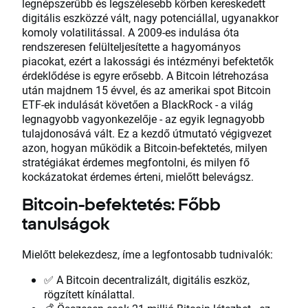
legnépszerűbb és legszélesebb körben kereskedett
digitális eszközzé vált, nagy potenciállal, ugyanakkor
komoly volatilitással. A 2009-es indulása óta
rendszeresen felülteljesítette a hagyományos
piacokat, ezért a lakossági és intézményi befektetők
érdeklődése is egyre erősebb. A Bitcoin létrehozása
után majdnem 15 évvel, és az amerikai spot Bitcoin
ETF-ek indulását követően a BlackRock - a világ
legnagyobb vagyonkezelője - az egyik legnagyobb
tulajdonosává vált. Ez a kezdő útmutató végigvezet
azon, hogyan működik a Bitcoin-befektetés, milyen
stratégiákat érdemes megfontolni, és milyen fő
kockázatokat érdemes érteni, mielőtt belevágsz.
Bitcoin-befektetés: Főbb
tanulságok
Mielőtt belekezdesz, íme a legfontosabb tudnivalók:
✅ A Bitcoin decentralizált, digitális eszköz,
rögzített kínálattal.