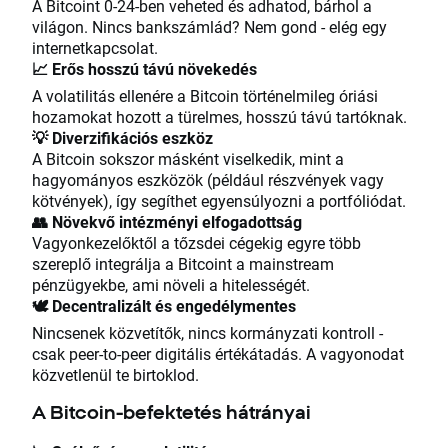
A Bitcoint 0-24-ben veheted és adhatod, bárhol a
világon. Nincs bankszámlád? Nem gond - elég egy
internetkapcsolat.
📈 Erős hosszú távú növekedés
A volatilitás ellenére a Bitcoin történelmileg óriási
hozamokat hozott a türelmes, hosszú távú tartóknak.
💡 Diverzifikációs eszköz
A Bitcoin sokszor másként viselkedik, mint a
hagyományos eszközök (például részvények vagy
kötvények), így segíthet egyensúlyozni a portfóliódat.
👥 Növekvő intézményi elfogadottság
Vagyonkezelőktől a tőzsdei cégekig egyre több
szereplő integrálja a Bitcoint a mainstream
pénzügyekbe, ami növeli a hitelességét.
🕊️ Decentralizált és engedélymentes
Nincsenek közvetítők, nincs kormányzati kontroll -
csak peer-to-peer digitális értékátadás. A vagyonodat
közvetlenül te birtoklod.
A Bitcoin-befektetés hátrányai