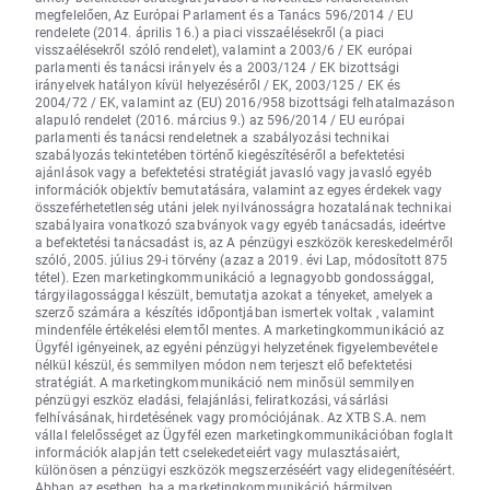
megfelelően, Az Európai Parlament és a Tanács 596/2014 / EU
rendelete (2014. április 16.) a piaci visszaélésekről (a piaci
visszaélésekről szóló rendelet), valamint a 2003/6 / EK európai
parlamenti és tanácsi irányelv és a 2003/124 / EK bizottsági
irányelvek hatályon kívül helyezéséről / EK, 2003/125 / EK és
2004/72 / EK, valamint az (EU) 2016/958 bizottsági felhatalmazáson
alapuló rendelet (2016. március 9.) az 596/2014 / EU európai
parlamenti és tanácsi rendeletnek a szabályozási technikai
szabályozás tekintetében történő kiegészítéséről a befektetési
ajánlások vagy a befektetési stratégiát javasló vagy javasló egyéb
információk objektív bemutatására, valamint az egyes érdekek vagy
összeférhetetlenség utáni jelek nyilvánosságra hozatalának technikai
szabályaira vonatkozó szabványok vagy egyéb tanácsadás, ideértve
a befektetési tanácsadást is, az A pénzügyi eszközök kereskedelméről
szóló, 2005. július 29-i törvény (azaz a 2019. évi Lap, módosított 875
tétel). Ezen marketingkommunikáció a legnagyobb gondossággal,
tárgyilagossággal készült, bemutatja azokat a tényeket, amelyek a
szerző számára a készítés időpontjában ismertek voltak , valamint
mindenféle értékelési elemtől mentes. A marketingkommunikáció az
Ügyfél igényeinek, az egyéni pénzügyi helyzetének figyelembevétele
nélkül készül, és semmilyen módon nem terjeszt elő befektetési
stratégiát. A marketingkommunikáció nem minősül semmilyen
pénzügyi eszköz eladási, felajánlási, feliratkozási, vásárlási
felhívásának, hirdetésének vagy promóciójának. Az XTB S.A. nem
vállal felelősséget az Ügyfél ezen marketingkommunikációban foglalt
információk alapján tett cselekedeteiért vagy mulasztásaiért,
különösen a pénzügyi eszközök megszerzéséért vagy elidegenítéséért.
Abban az esetben, ha a marketingkommunikáció bármilyen