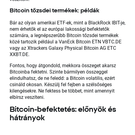
Bitcoin tőzsdei termékek: példák
Bár az olyan amerikai ETF-ek, mint a BlackRock IBIT-je,
nem érhetők el az európai lakossági befektetők
számára, a legnépszerűbb Bitcoin tőzsdei termékek
közé tartozik például a VanEck Bitcoin ETN VBTC.DE
vagy az Xtrackers Galaxy Physical Bitcoin AG ETC
XXBT.DE.
Fontos, hogy átgondold, mekkora összeget akarsz
Bitcoinba fektetni. Szinte bármilyen összeggel
elindulhatsz, de ne feledd: a Bitcoin volatilis, ezért
csináld okosan. Készülj fel fejben a szélsőséges
kilengésekre. Ne fektess be többet, mint amennyit
elbírsz veszíteni.
Bitcoin-befektetés: előnyök és
hátrányok