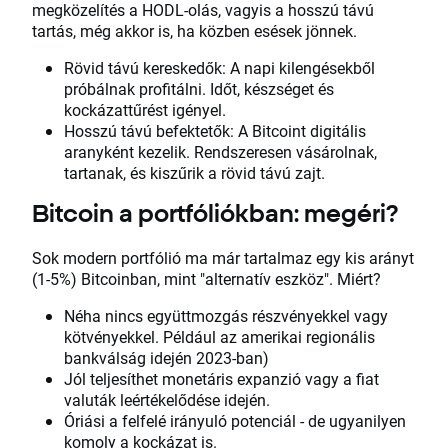
megközelítés a HODL-olás, vagyis a hosszú távú
tartás, még akkor is, ha közben esések jönnek.
Rövid távú kereskedők: A napi kilengésekből
próbálnak profitálni. Időt, készséget és
kockázattűrést igényel.
Hosszú távú befektetők: A Bitcoint digitális
aranyként kezelik. Rendszeresen vásárolnak,
tartanak, és kiszűrik a rövid távú zajt.
Bitcoin a portfóliókban: megéri?
Sok modern portfólió ma már tartalmaz egy kis arányt
(1-5%) Bitcoinban, mint "alternatív eszköz". Miért?
Néha nincs együttmozgás részvényekkel vagy
kötvényekkel. Például az amerikai regionális
bankválság idején 2023-ban)
Jól teljesíthet monetáris expanzió vagy a fiat
valuták leértékelődése idején.
Óriási a felfelé irányuló potenciál - de ugyanilyen
komoly a kockázat is.