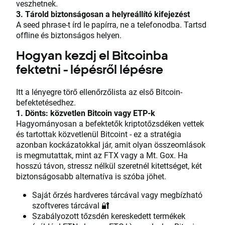
veszhetnek.
3. Tárold biztonságosan a helyreállító kifejezést
A seed phrase-t írd le papírra, ne a telefonodba. Tartsd
offline és biztonságos helyen.
Hogyan kezdj el Bitcoinba
fektetni - lépésről lépésre
Itt a lényegre törő ellenőrzőlista az első Bitcoin-
befektetésedhez.
1. Dönts: közvetlen Bitcoin vagy ETP-k
Hagyományosan a befektetők kriptotőzsdéken vettek
és tartottak közvetlenül Bitcoint - ez a stratégia
azonban kockázatokkal jár, amit olyan összeomlások
is megmutattak, mint az FTX vagy a Mt. Gox. Ha
hosszú távon, stressz nélkül szeretnél kitettséget, két
biztonságosabb alternatíva is szóba jöhet.
Saját őrzés hardveres tárcával vagy megbízható
szoftveres tárcával 🔐
Szabályozott tőzsdén kereskedett termékek