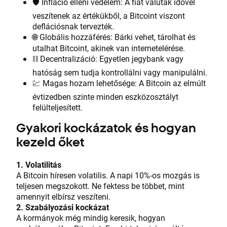
🛡 Infláció elleni védelem: A fiat valuták idővel
veszítenek az értékükből, a Bitcoint viszont
deflációsnak tervezték.
🌐 Globális hozzáférés: Bárki vehet, tárolhat és
utalhat Bitcoint, akinek van internetelérése.
⛓ Decentralizáció: Egyetlen jegybank vagy
hatóság sem tudja kontrollálni vagy manipulálni.
💹 Magas hozam lehetősége: A Bitcoin az elmúlt
évtizedben szinte minden eszközosztályt
felülteljesített.
Gyakori kockázatok és hogyan
kezeld őket
1. Volatilitás
A Bitcoin híresen volatilis. A napi 10%-os mozgás is
teljesen megszokott. Ne fektess be többet, mint
amennyit elbírsz veszíteni.
2. Szabályozási kockázat
A kormányok még mindig keresik, hogyan