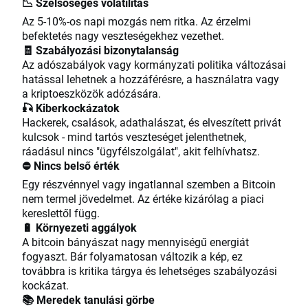
📉 Szélsőséges volatilitás
Az 5-10%-os napi mozgás nem ritka. Az érzelmi
befektetés nagy veszteségekhez vezethet.
🧾 Szabályozási bizonytalanság
Az adószabályok vagy kormányzati politika változásai
hatással lehetnek a hozzáférésre, a használatra vagy
a kriptoeszközök adózására.
🎣 Kiberkockázatok
Hackerek, csalások, adathalászat, és elveszített privát
kulcsok - mind tartós veszteséget jelenthetnek,
ráadásul nincs "ügyfélszolgálat", akit felhívhatsz.
⛔ Nincs belső érték
Egy részvénnyel vagy ingatlannal szemben a Bitcoin
nem termel jövedelmet. Az értéke kizárólag a piaci
kereslettől függ.
🔋 Környezeti aggályok
A bitcoin bányászat nagy mennyiségű energiát
fogyaszt. Bár folyamatosan változik a kép, ez
továbbra is kritika tárgya és lehetséges szabályozási
kockázat.
📚 Meredek tanulási görbe