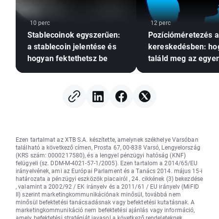
10 perc
12 perc
Stablecoinok egyszerűen:
Pozícióméretezés a
a stablecoin jelentése és
kereskedésben: ho
hogyan fektethetsz be
találd meg az egyen
kockázat és a hoz
között?
Ezen tartalmat az XTB S.A. készítette, amelynek székhelye Varsóban
található a következő címen, Prosta 67, 00-838 Varsó, Lengyelország
(KRS szám: 0000217580), és a lengyel pénzügyi hatóság (KNF)
felügyeli (sz. DDM-M-4021-57-1/2005). Ezen tartalom a 2014/65/EU
irányelvének, ami az Európai Parlament és a Tanács 2014. május 15-i
határozata a pénzügyi eszközök piacairól , 24. cikkének (3) bekezdése
, valamint a 2002/92 / EK irányelv és a 2011/61 / EU irányelv (MiFID
II) szerint marketingkommunikációnak minősül, továbbá nem
minősül befektetési tanácsadásnak vagy befektetési kutatásnak. A
marketingkommunikáció nem befektetési ajánlás vagy információ,
amely befektetési stratégiát javasol a következő rendeleteknek