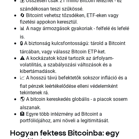
💰 Összesen csak 21 millió Bitcoin létezhet - ez
szándékosan teszi szűkössé.
🔄 Bitcoint vehetsz tőzsdéken, ETF-eken vagy
fizetési appokon keresztül.
📊 A nagy ármozgások gyakoriak - felfelé és lefelé
is.
🔒 A biztonság kulcsfontosságú: tárold a Bitcoint
tárcában, vagy válassz Bitcoin ETP-ket.
⚠️ A kockázatok közé tartozik az árfolyam-
volatilitás, a szabályozási változások és a
kibertámadások.
📈 A hosszú távú befektetők sokszor infláció és a
fiat pénzek leértékelődése elleni védelemként
tekintenek rá.
🌎 A bitcoin kereskedés globális - a piacok sosem
alszanak.
🏦 Egyre több intézmény ad Bitcoint a
portfóliójához, ami növeli a legitimitását.
Hogyan fektess Bitcoinba: egy