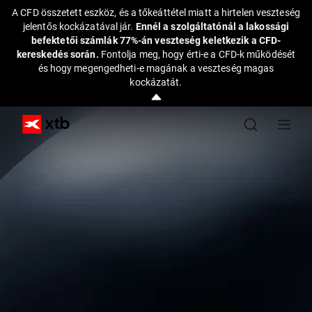
A CFD összetett eszköz, és a tőkeáttétel miatt a hirtelen veszteség
jelentős kockázatával jár.
Ennél a szolgáltatónál a lakossági
befektetői számlák 77%-án veszteség keletkezik a CFD-
kereskedés során.
Fontolja meg, hogy érti-e a CFD-k működését
és hogy megengedheti-e magának a veszteség magas
kockázatát.