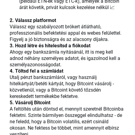
(például ETN-ek vagy ETC-k), amelyek a Bitcoin
árát követik, privát kulcsok kezelése nélkül 📈
2. Válassz platformot
Válassz egy szabályozott brókert átlátható,
professzionális befektetési appal és webes felülettel.
Figyelj a jó biztonságra és az alacsony díjakra.
3. Hozd létre és hitelesítsd a fiókodat
Ahogy egy bankszámla nyitásánál, itt is meg kell
adnod néhány személyes adatot, és igazolnod kell a
személyazonosságodat.
4. Töltsd fel a számládat
Utalj pénzt bankszámláról, vagy használj
hitelkártyát/betéti kártyát, hogy Bitcoint vásárolj -
közvetlenül, vagy a Bitcoint követő tőzsdén
kereskedett termékekbe fektetve.
5. Vásárolj Bitcoint
A feltöltés után döntsd el, mennyit szeretnél Bitcoinba
fektetni. Szinte bármilyen összeggel elindulhatsz - de
ne feledd, hogy a Bitcoin volatilis, ezért csináld
okosan. Ne fektess be többet, mint amennyit elbírsz
veszíteni.