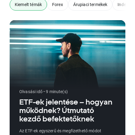
Kiemelt témák
Forex
Árupiaci termékek
Indexek
Olvasási idő • 9 minute(s)
ETF-ek jelentése – hogyan
működnek? Útmutató
kezdő befektetőknek
Az ETF-ek egyszerű és megfizethető módot