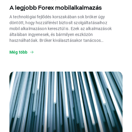
A legjobb Forex mobilalkalmazás
A technológiai fejlődés korszakában sok bróker úgy
döntött, hogy hozzáférést biztosít szolgáltatásaihoz
mobil alkalmazáson keresztül is. Ezek az alkalmazások
általában ingyenesek, és bármilyen eszközön
használhatóak. Bróker kiválasztásakor tanácsos
ellenőrizni, hogy milyen kereskedési eszközöket
kínálnak, és hogy ezek az eszközök megfelelnek-e az Ön
Még több
elvárásainak.