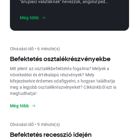
"árupiaci valutáknak" nevezzük, angolul pedig
"commodity currencies".
Még több
Olvasási idő • 6 minute(s)
Befektetés osztalékrészvényekbe
Mit jelent az osztalékbefektetés fogalma? Melyek a
növekedési és értékalapú részvények? Mely
kifejezésekre érdemes odafigyelni, s hogyan találhatja
meg a legjobb osztalékrészvényeket? Cikkünkből ezt is
megtudhatja!
Még több
Olvasási idő • 9 minute(s)
Befektetés recesszió idején