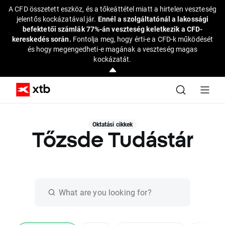
A CFD összetett eszköz, és a tőkeáttétel miatt a hirtelen veszteség
jelentős kockázatával jár.
Ennél a szolgáltatónál a lakossági
befektetői számlák 77%-án veszteség keletkezik a CFD-
kereskedés során.
Fontolja meg, hogy érti-e a CFD-k működését
és hogy megengedheti-e magának a veszteség magas
kockázatát.
Oktatási cikkek
Tőzsde Tudástár