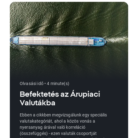
Olvasási idő • 4 minute(s)
Befektetés az Árupiaci
Valutákba
Ebben a cikkben megvizsgálunk egy speciális
valutakategóriát, ahol a közös vonás a
nyersanyag árával való korreláció
(összefüggés) - ezen valuták csoportját