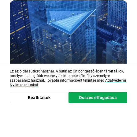
Ez az oldal sütiket használ. A sütik az Ön böngészőjében tárolt fájlok,
amelyeket a legtöbb webhely az internetes élmény személyre
Olvasási idő • 5 minute(s)
szabásához használ. További információért tekintse meg
Adatvédelmi
Nyilatkozatunkat
Biztonságos befektetés –
Hogyan csökkenthetjük a
Beállítások
Összes elfogadása
befektetési kockázatot?
Tudd meg, milyen kockázatot jelent a
pénzbefektetés, és ismerd meg, hogyan
fektetheted be a pénzed biztonságosabb
módon. Ismerd meg a diverzifikáció típusait.