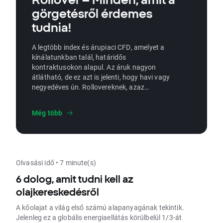
görgetésről érdemes
tudnia!
A legtöbb index és árupiaci CFD, amelyet a
kínálatunkban talál, határidős
kontraktusokon alapul. Az áruk nagyon
átlátható, de ez azt is jelenti, hogy havi vagy
negyedéves ún. Rollovereknek, azaz
átkötéseknek vannak kitéve. Az indexek vagy
árupiacok árán alapuló határidős
Még több
szerződések általában 1 vagy 3 hónap múlva
lejárnak.
Olvasási idő • 7 minute(s)
6 dolog, amit tudni kell az
olajkereskedésről
A kőolajat a világ első számú alapanyagának tekintik.
Jelenleg ez a globális energiaellátás körülbelül 1/3-át