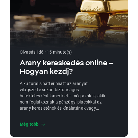
Olvasási idő • 15 minute(s)
Arany kereskedés online –
Hogyan kezdj?
A kulturális háttér miatt az aranyat
világszerte sokan biztonságos
befektetésként ismerik el – még azok is, akik
nem foglalkoznak a pénzügyi piacokkal az
arany keresletének és kínálatának vagy
ármozgásának szempontjából. Az aranyat
történelmileg olyan eszköznek tekintik, amely
Még több
egyedülálló tulajdonságai miatt a gazdasági
bizonytalanság vagy az áringadozások