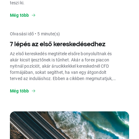
teszi ki.
Még több
Olvasási idő • 5 minute(s)
7 lépés az első kereskedésedhez
Az első kereskedés megtétele elsőre bonyolultnak és
akár kicsit ijesztőnek is tűnhet. Akár a forex piacon
nyitnál pozíciót, akár árucikkekkel kereskednél CFD
formájában, sokat segíthet, ha van egy átgondolt
terved az induláshoz. Ebben a cikkben megmutatjuk,
hogyan vághatsz bele az első kereskedésedbe a
globális pénzügyi piacokon.
Még több