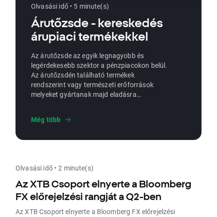
Olvasási idő • 5 minute(s)
Árutőzsde - kereskedés
árupiaci termékekkel
Az árutőzsde az egyik legnagyobb és
legérdekesebb szektor a pénzpiacokon belül.
Az árutőzsdén található termékek
rendszerint vagy természeti erőforrások
melyeket gyártanak majd eladásra
kerülhetnek. Ilyen erődorrások például a
mezőgazdasági termékek, nemesfémek,
Még több
energiahordozók, ásványkincsek és még sok
más.
Olvasási idő • 2 minute(s)
Az XTB Csoport elnyerte a Bloomberg
FX előrejelzési rangját a Q2-ben
Az XTB Csoport elnyerte a Bloomberg FX előrejelzési