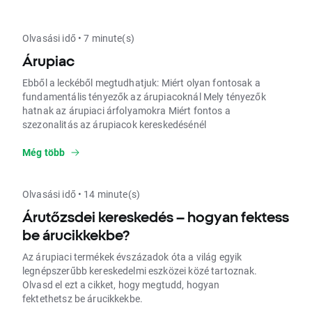
ellenére is megőrzi értékét. Az aranyba való
befektetés mindig is vonzó lehetőség volt
azoknak a befektetőknek, akik diverzifikálnák
Olvasási idő • 7 minute(s)
a portfóliójukat, fedeznék magukat az
infláció ellen, vagy egyszerűen csak élvezik az
Árupiac
arany szépségét, értékét és az arany mint
Ebből a leckéből megtudhatjuk: Miért olyan fontosak a
fizikai árucikk birtoklásának presztízsét. Ha
fundamentális tényezők az árupiacoknál Mely tényezők
érdekel a befektetés aranyba, az
hatnak az árupiaci árfolyamokra Miért fontos a
aranybefektetés vagy az arany mint
szezonalitás az árupiacok kereskedésénél
befektetés, ez a megközelítés különösen
ismerős lehet. Napjainkban a technológiai
Még több
fejlődés különböző módokat teremtett a
nemesfémbe való befektetéshez, legyen szó
fizikai arany vásárlásról, arany vásárlásról
Olvasási idő • 14 minute(s)
online, arany tőzsde eszközökről vagy akár
aranykereskedésről. Ebben a cikkben
Árutőzsdei kereskedés – hogyan fektess
megtudhatod, hogyan vásárolhatsz aranyat,
be árucikkekbe?
hogyan fektethetsz be, hogyan
kereskedhetsz arany CFD-kkel, és mikor
Az árupiaci termékek évszázadok óta a világ egyik
érdemes ezt véghez vinni.
legnépszerűbb kereskedelmi eszközei közé tartoznak.
Olvasd el ezt a cikket, hogy megtudd, hogyan
fektethetsz be árucikkekbe.