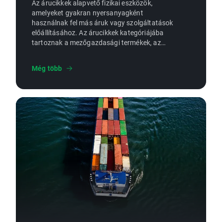
Az árucikkek alapvető fizikai eszközök,
amelyeket gyakran nyersanyagként
használnak fel más áruk vagy szolgáltatások
előállításához. Az árucikkek kategóriájába
tartoznak a mezőgazdasági termékek, az
ásványi ércek és a fosszilis tüzelőanyagok.
Még több