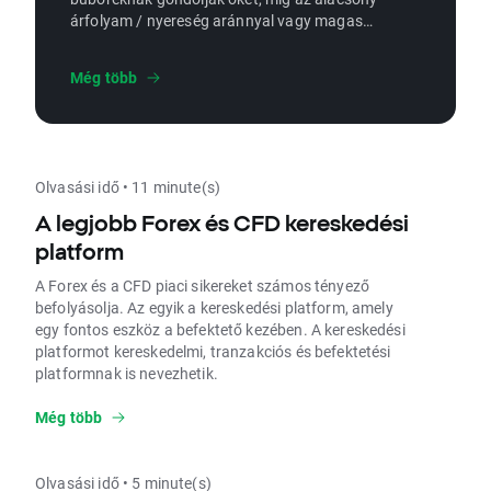
árfolyam / nyereség aránnyal vagy magas
osztalékhozammal rendelkező részvények
vonzónak tűnhetnek, de néha ezek is
Még több
megbuknak.
Olvasási idő • 11 minute(s)
A legjobb Forex és CFD kereskedési
platform
A Forex és a CFD piaci sikereket számos tényező
befolyásolja. Az egyik a kereskedési platform, amely
egy fontos eszköz a befektető kezében. A kereskedési
platformot kereskedelmi, tranzakciós és befektetési
platformnak is nevezhetik.
Még több
Olvasási idő • 5 minute(s)