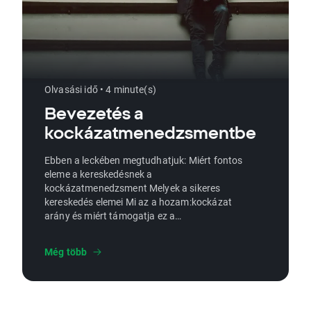
Olvasási idő • 4 minute(s)
Bevezetés a
kockázatmenedzsmentbe
Ebben a leckében megtudhatjuk: Miért fontos
eleme a kereskedésnek a
kockázatmenedzsment Melyek a sikeres
kereskedés elemei Mi az a hozam:kockázat
arány és miért támogatja ez a
kereskedésünket
Még több