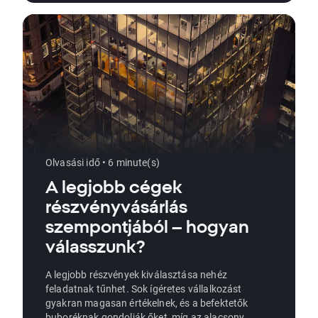
Olvasási idő • 6 minute(s)
A legjobb cégek
részvényvásárlás
szempontjából – hogyan
válasszunk?
A legjobb részvények kiválasztása nehéz
feladatnak tűnhet. Sok ígéretes vállalkozást
gyakran magasan értékelnek, és a befektetők
buboréknak gondolják őket, míg az alacsony