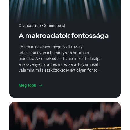
Olvasási idő • 3 minute(s)
A makroadatok fontossága
Ebben a leckében megnézzük: Mely
adatoknak van a legnagyobb hatása a
piacokra Az emelkedő infláció miként alakítja
a részvények árait és a deviza árfolyamokat
valamint más eszközöket Miért olyan fontos
a gazdasági növekedés a befektetőknek
világszerte
Még több