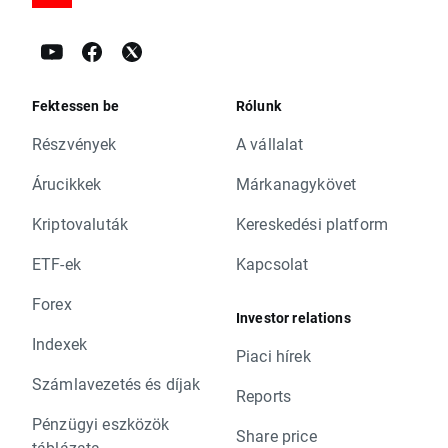
Fektessen be
Rólunk
Részvények
A vállalat
Árucikkek
Márkanagykövet
Kriptovaluták
Kereskedési platform
ETF-ek
Kapcsolat
Forex
Investor relations
Indexek
Piaci hírek
Számlavezetés és díjak
Reports
Pénzügyi eszközök
Share price
táblázata