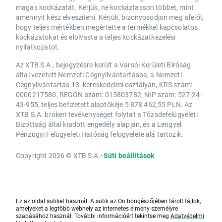
magas kockázatát. Kérjük, ne kockáztasson többet, mint
amennyit kész elveszíteni. Kérjük, bizonyosodjon meg afelől,
hogy teljes mértékben megértette a termékkel kapcsolatos
kockázatokat és elolvasta a teljes kockázatkezelési
nyilatkozatot.
Az XTB S.A., bejegyzésre került a Varsói Kerületi Bíróság
által vezetett Nemzeti Cégnyilvántartásba, a Nemzeti
Cégnyilvántartás 13. kereskedelmi osztályán, KRS szám:
0000217580, REGON szám: 015803782, NIP szám: 527-24-
43-955, teljes befizetett alaptőkéje 5 878 462,55 PLN. Az
XTB S.A. brókeri tevékenységet folytat a Tőzsdefelügyeleti
Bizottság által kiadott engedély alapján, és a Lengyel
Pénzügyi Felügyeleti Hatóság felügyelete alá tartozik.
Copyright 2026 © XTB S.A.
•
Süti beállítások
Ez az oldal sütiket használ. A sütik az Ön böngészőjében tárolt fájlok,
amelyeket a legtöbb webhely az internetes élmény személyre
szabásához használ. További információért tekintse meg
Adatvédelmi