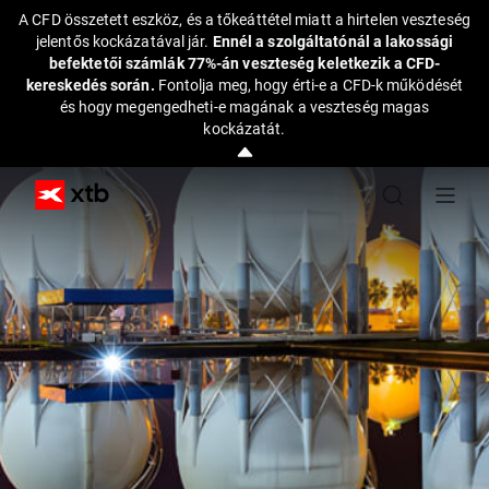
A CFD összetett eszköz, és a tőkeáttétel miatt a hirtelen veszteség
jelentős kockázatával jár.
Ennél a szolgáltatónál a lakossági
befektetői számlák 77%-án veszteség keletkezik a CFD-
kereskedés során.
Fontolja meg, hogy érti-e a CFD-k működését
és hogy megengedheti-e magának a veszteség magas
kockázatát.