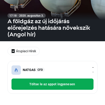
17:18 · 2020. augusztus 3.
A földgáz az új időjárás
előrejelzés hatására növekszik
(Angol hír)
Árupiaci Hírek
-
NATGAS
CFD
-
Töltse le az appot ingyenesen