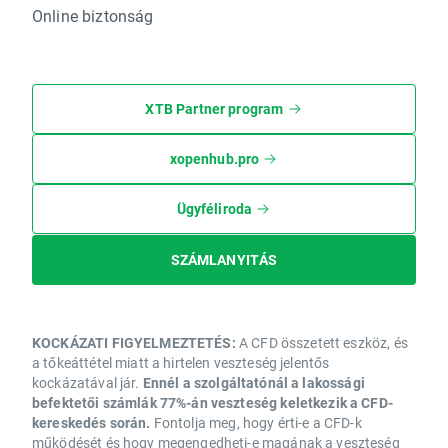
Online biztonság
XTB Partner program
xopenhub.pro
Ügyféliroda
SZÁMLANYITÁS
KOCKÁZATI FIGYELMEZTETÉS:
A CFD összetett eszköz, és
a tőkeáttétel miatt a hirtelen veszteség jelentős
kockázatával jár.
Ennél a szolgáltatónál a lakossági
befektetői számlák 77%-án veszteség keletkezik a CFD-
kereskedés során.
Fontolja meg, hogy érti-e a CFD-k
működését és hogy megengedheti-e magának a veszteség