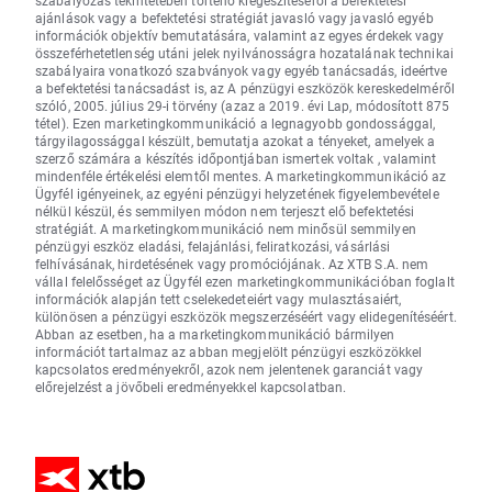
ajánlások vagy a befektetési stratégiát javasló vagy javasló egyéb
információk objektív bemutatására, valamint az egyes érdekek vagy
összeférhetetlenség utáni jelek nyilvánosságra hozatalának technikai
szabályaira vonatkozó szabványok vagy egyéb tanácsadás, ideértve
a befektetési tanácsadást is, az A pénzügyi eszközök kereskedelméről
szóló, 2005. július 29-i törvény (azaz a 2019. évi Lap, módosított 875
tétel). Ezen marketingkommunikáció a legnagyobb gondossággal,
tárgyilagossággal készült, bemutatja azokat a tényeket, amelyek a
szerző számára a készítés időpontjában ismertek voltak , valamint
mindenféle értékelési elemtől mentes. A marketingkommunikáció az
Ügyfél igényeinek, az egyéni pénzügyi helyzetének figyelembevétele
nélkül készül, és semmilyen módon nem terjeszt elő befektetési
stratégiát. A marketingkommunikáció nem minősül semmilyen
pénzügyi eszköz eladási, felajánlási, feliratkozási, vásárlási
felhívásának, hirdetésének vagy promóciójának. Az XTB S.A. nem
vállal felelősséget az Ügyfél ezen marketingkommunikációban foglalt
információk alapján tett cselekedeteiért vagy mulasztásaiért,
különösen a pénzügyi eszközök megszerzéséért vagy elidegenítéséért.
Abban az esetben, ha a marketingkommunikáció bármilyen
információt tartalmaz az abban megjelölt pénzügyi eszközökkel
kapcsolatos eredményekről, azok nem jelentenek garanciát vagy
előrejelzést a jövőbeli eredményekkel kapcsolatban.