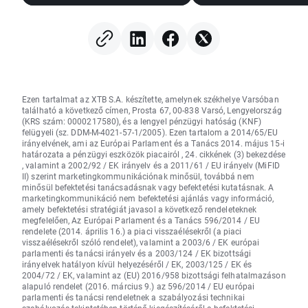
Streeten
amerikai dollár
nyereségrealizálásra
gyengülése miatt
került sor; a devizapiacok
stagnálnak (2026.08.06.)
Ezen tartalmat az XTB S.A. készítette, amelynek székhelye Varsóban
található a következő címen, Prosta 67, 00-838 Varsó, Lengyelország
(KRS szám: 0000217580), és a lengyel pénzügyi hatóság (KNF)
felügyeli (sz. DDM-M-4021-57-1/2005). Ezen tartalom a 2014/65/EU
irányelvének, ami az Európai Parlament és a Tanács 2014. május 15-i
határozata a pénzügyi eszközök piacairól , 24. cikkének (3) bekezdése
, valamint a 2002/92 / EK irányelv és a 2011/61 / EU irányelv (MiFID
II) szerint marketingkommunikációnak minősül, továbbá nem
minősül befektetési tanácsadásnak vagy befektetési kutatásnak. A
marketingkommunikáció nem befektetési ajánlás vagy információ,
amely befektetési stratégiát javasol a következő rendeleteknek
megfelelően, Az Európai Parlament és a Tanács 596/2014 / EU
rendelete (2014. április 16.) a piaci visszaélésekről (a piaci
visszaélésekről szóló rendelet), valamint a 2003/6 / EK európai
parlamenti és tanácsi irányelv és a 2003/124 / EK bizottsági
irányelvek hatályon kívül helyezéséről / EK, 2003/125 / EK és
2004/72 / EK, valamint az (EU) 2016/958 bizottsági felhatalmazáson
alapuló rendelet (2016. március 9.) az 596/2014 / EU európai
parlamenti és tanácsi rendeletnek a szabályozási technikai
szabályozás tekintetében történő kiegészítéséről a befektetési