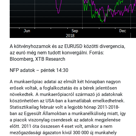
A kötvényhozamok és az EURUSD közötti divergencia,
az euró még nem tudott konvergálni. Forrás:
Bloomberg, XTB Research
NFP adatok – péntek 14:30
A munkaerőpiac adatai az elmúlt két hónapban nagyon
erősek voltak, a foglalkoztatás és a bérek jelentősen
növekedtek. A munkaerőpiacról származó jó adatoknak
köszönhetően az USA-ban a kamatlábak emelkedhetnek.
Statisztikailag február volt a legjobb hónap 2011-2018-
ban az Egyesült Államokban a munkanélküliség miatt, így
a piacok viszonylag csendesek az adatok megjelenése
előtt. 2011 óta összesen 4 eset volt, amikor a nem
mezőgazdasági ágazaton kívül 300 000 új munkahely