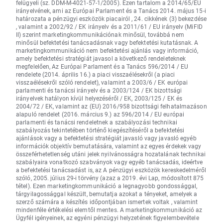
felügyeli (sz. DDM-M-4021-57-1/2005). Ezen tartalom a 2014/65/EU
irányelvének, ami az Európai Parlament és a Tanács 2014. május 15-i
határozata a pénzügyi eszközök piacairól , 24. cikkének (3) bekezdése
, valamint a 2002/92 / EK irányelv és a 2011/61 / EU irányelv (MiFID
II) szerint marketingkommunikációnak minősül, továbbá nem
minősül befektetési tanácsadásnak vagy befektetési kutatásnak. A
marketingkommunikáció nem befektetési ajánlás vagy információ,
amely befektetési stratégiát javasol a következő rendeleteknek
megfelelően, Az Európai Parlament és a Tanács 596/2014 / EU
rendelete (2014. április 16.) a piaci visszaélésekről (a piaci
visszaélésekről szóló rendelet), valamint a 2003/6 / EK európai
parlamenti és tanácsi irányelv és a 2003/124 / EK bizottsági
irányelvek hatályon kívül helyezéséről / EK, 2003/125 / EK és
2004/72 / EK, valamint az (EU) 2016/958 bizottsági felhatalmazáson
alapuló rendelet (2016. március 9.) az 596/2014 / EU európai
parlamenti és tanácsi rendeletnek a szabályozási technikai
szabályozás tekintetében történő kiegészítéséről a befektetési
ajánlások vagy a befektetési stratégiát javasló vagy javasló egyéb
információk objektív bemutatására, valamint az egyes érdekek vagy
összeférhetetlenség utáni jelek nyilvánosságra hozatalának technikai
szabályaira vonatkozó szabványok vagy egyéb tanácsadás, ideértve
a befektetési tanácsadást is, az A pénzügyi eszközök kereskedelméről
szóló, 2005. július 29-i törvény (azaz a 2019. évi Lap, módosított 875
tétel). Ezen marketingkommunikáció a legnagyobb gondossággal,
tárgyilagossággal készült, bemutatja azokat a tényeket, amelyek a
szerző számára a készítés időpontjában ismertek voltak , valamint
mindenféle értékelési elemtől mentes. A marketingkommunikáció az
Ügyfél igényeinek, az egyéni pénzügyi helyzetének figyelembevétele