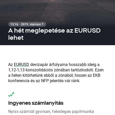
13:16 · 2019. március 7.
A hét meglepetése az EURUSD
lehet
Az
EURUSD
devizapár árfolyama hosszabb ideig a
1,12-1,13 konszolidációs zónában tartózkodott. Ezen
a héten kitörhetünk ebből a zónából, hiszen az EKB
konferencia és az NFP jelentés vár ránk.
Ingyenes számlanyitás
Nyiss számlát gyorsan, felesleges papírmunka