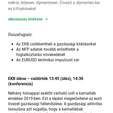
nélkül, teljesen díjmentesen. Élvezd a díjmentes be-
és kifizetéseket.
Alkalmazás letöltése
Összefoglaló:
Az EKB csökkentheti a gazdasági kilátásokat
Az NFP adatok tovább erősíthetik a
foglalkoztatás növekedését
Az EURUSD technikai impulzust vár
EKB ülése – csütörtök 13:45 (ülés), 14:30
(konferencia)
Néhány hónappal ezelőtt várható volt a kamatláb
emelése 2019-ben. Ezt a lépést megerősítené az euró
övezet gazdasági fellendülése. A gazdasági aktivitás
lassulása azt sugallja, hogy a kamatlábak