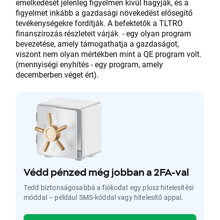
emelkedését jelenleg figyelmen kívül hagyják, és a
figyelmet inkább a gazdasági növekedést elősegítő
tevékenységekre fordítják. A befektetők a TLTRO
finanszírozás részleteit várják - egy olyan program
bevezetése, amely támogathatja a gazdaságot,
viszont nem olyan mértékben mint a QE program volt.
(mennyiségi enyhítés - egy program, amely
decemberben véget ért).
Védd pénzed még jobban a 2FA-val
Tedd biztonságosabbá a fiókodat egy plusz hitelesítési
móddal – például SMS-kóddal vagy hitelesítő appal.