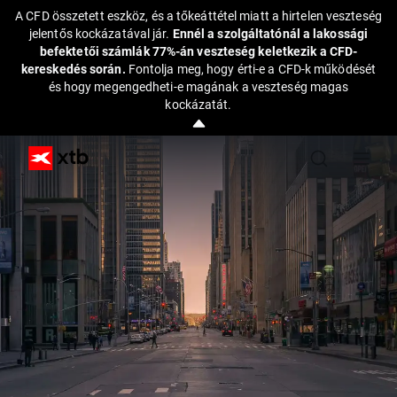
A CFD összetett eszköz, és a tőkeáttétel miatt a hirtelen veszteség
jelentős kockázatával jár.
Ennél a szolgáltatónál a lakossági
befektetői számlák 77%-án veszteség keletkezik a CFD-
kereskedés során.
Fontolja meg, hogy érti-e a CFD-k működését
és hogy megengedheti-e magának a veszteség magas
kockázatát.