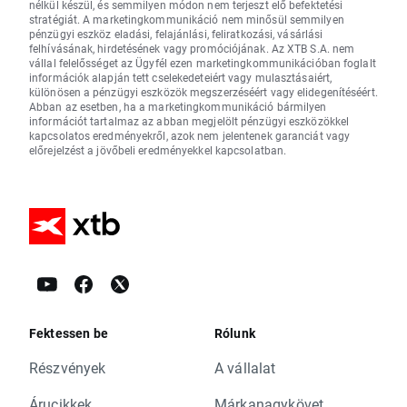
nélkül készül, és semmilyen módon nem terjeszt elő befektetési
stratégiát. A marketingkommunikáció nem minősül semmilyen
pénzügyi eszköz eladási, felajánlási, feliratkozási, vásárlási
felhívásának, hirdetésének vagy promóciójának. Az XTB S.A. nem
vállal felelősséget az Ügyfél ezen marketingkommunikációban foglalt
információk alapján tett cselekedeteiért vagy mulasztásaiért,
különösen a pénzügyi eszközök megszerzéséért vagy elidegenítéséért.
Abban az esetben, ha a marketingkommunikáció bármilyen
információt tartalmaz az abban megjelölt pénzügyi eszközökkel
kapcsolatos eredményekről, azok nem jelentenek garanciát vagy
előrejelzést a jövőbeli eredményekkel kapcsolatban.
Fektessen be
Rólunk
Részvények
A vállalat
Árucikkek
Márkanagykövet