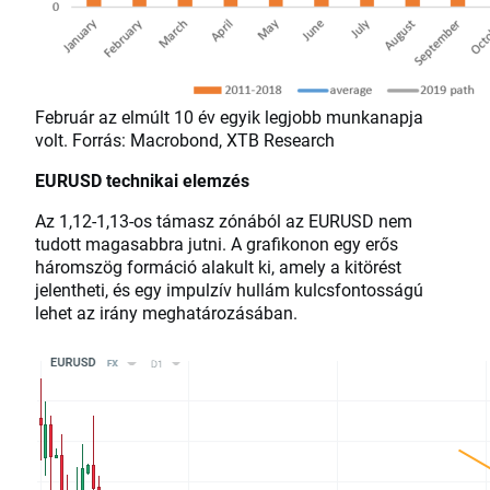
Február az elmúlt 10 év egyik legjobb munkanapja
volt. Forrás: Macrobond, XTB Research
EURUSD technikai elemzés
Az 1,12-1,13-os támasz zónából az EURUSD nem
tudott magasabbra jutni. A grafikonon egy erős
háromszög formáció alakult ki, amely a kitörést
jelentheti, és egy impulzív hullám kulcsfontosságú
lehet az irány meghatározásában.