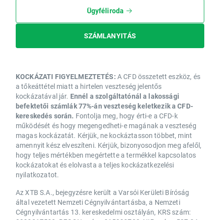
Ügyféliroda
SZÁMLANYITÁS
KOCKÁZATI FIGYELMEZTETÉS:
A CFD összetett eszköz, és
a tőkeáttétel miatt a hirtelen veszteség jelentős
kockázatával jár.
Ennél a szolgáltatónál a lakossági
befektetői számlák 77%-án veszteség keletkezik a CFD-
kereskedés során.
Fontolja meg, hogy érti-e a CFD-k
működését és hogy megengedheti-e magának a veszteség
magas kockázatát. Kérjük, ne kockáztasson többet, mint
amennyit kész elveszíteni. Kérjük, bizonyosodjon meg afelől,
hogy teljes mértékben megértette a termékkel kapcsolatos
kockázatokat és elolvasta a teljes kockázatkezelési
nyilatkozatot.
Az XTB S.A., bejegyzésre került a Varsói Kerületi Bíróság
által vezetett Nemzeti Cégnyilvántartásba, a Nemzeti
Cégnyilvántartás 13. kereskedelmi osztályán, KRS szám: