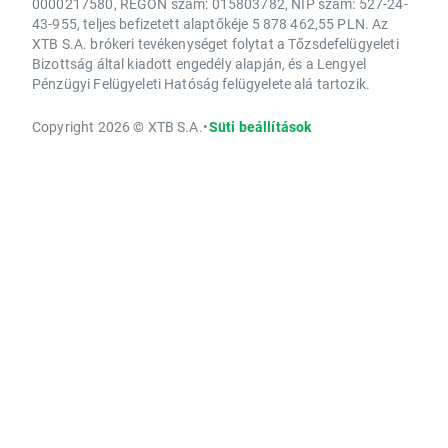
0000217580, REGON szám: 015803782, NIP szám: 527-24-
43-955, teljes befizetett alaptőkéje 5 878 462,55 PLN. Az
XTB S.A. brókeri tevékenységet folytat a Tőzsdefelügyeleti
Bizottság által kiadott engedély alapján, és a Lengyel
Pénzügyi Felügyeleti Hatóság felügyelete alá tartozik.
Copyright 2026 © XTB S.A.
•
Süti beállítások