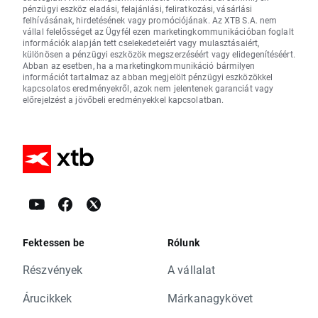
pénzügyi eszköz eladási, felajánlási, feliratkozási, vásárlási
felhívásának, hirdetésének vagy promóciójának. Az XTB S.A. nem
vállal felelősséget az Ügyfél ezen marketingkommunikációban foglalt
információk alapján tett cselekedeteiért vagy mulasztásaiért,
különösen a pénzügyi eszközök megszerzéséért vagy elidegenítéséért.
Abban az esetben, ha a marketingkommunikáció bármilyen
információt tartalmaz az abban megjelölt pénzügyi eszközökkel
kapcsolatos eredményekről, azok nem jelentenek garanciát vagy
előrejelzést a jövőbeli eredményekkel kapcsolatban.
Fektessen be
Rólunk
Részvények
A vállalat
Árucikkek
Márkanagykövet