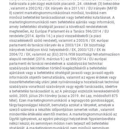
határozata a pénzügyi eszközök piacairól , 24. cikkének (3) bekezdése
, valamint a 2002/92 / EK irányelv és a 2011/61 / EU irányelv (MiFID
II) szerint marketingkommunikációnak minősül, továbbá nem
minősül befektetési tanácsadásnak vagy befektetési kutatásnak. A
marketingkommunikáció nem befektetési ajánlás vagy információ,
amely befektetési stratégiát javasol a következő rendeleteknek
megfelelően, Az Európai Parlament és a Tanács 596/2014 / EU
rendelete (2014. április 16.) a piaci visszaélésekről (a piaci
visszaélésekről szóló rendelet), valamint a 2003/6 / EK európai
parlamenti és tanácsi irányelv és a 2003/124 / EK bizottsági
irányelvek hatályon kívül helyezéséről / EK, 2003/125 / EK és
2004/72 / EK, valamint az (EU) 2016/958 bizottsági felhatalmazáson
alapuló rendelet (2016. március 9.) az 596/2014 / EU európai
parlamenti és tanácsi rendeletnek a szabályozási technikai
szabályozás tekintetében történő kiegészítéséről a befektetési
ajánlások vagy a befektetési stratégiát javasló vagy javasló egyéb
információk objektív bemutatására, valamint az egyes érdekek vagy
összeférhetetlenség utáni jelek nyilvánosságra hozatalának technikai
szabályaira vonatkozó szabványok vagy egyéb tanácsadás, ideértve
a befektetési tanácsadást is, az A pénzügyi eszközök kereskedelméről
szóló, 2005. július 29-i törvény (azaz a 2019. évi Lap, módosított 875
tétel). Ezen marketingkommunikáció a legnagyobb gondossággal,
tárgyilagossággal készült, bemutatja azokat a tényeket, amelyek a
szerző számára a készítés időpontjában ismertek voltak , valamint
mindenféle értékelési elemtől mentes. A marketingkommunikáció az
Ügyfél igényeinek, az egyéni pénzügyi helyzetének figyelembevétele
nélkül készül, és semmilyen módon nem terjeszt elő befektetési
stratégiát. A marketingkommunikáció nem minősül semmilyen