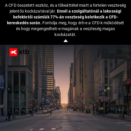
A CFD összetett eszköz, és a tőkeáttétel miatt a hirtelen veszteség
jelentős kockázatával jár.
Ennél a szolgáltatónál a lakossági
befektetői számlák 77%-án veszteség keletkezik a CFD-
kereskedés során.
Fontolja meg, hogy érti-e a CFD-k működését
és hogy megengedheti-e magának a veszteség magas
kockázatát.