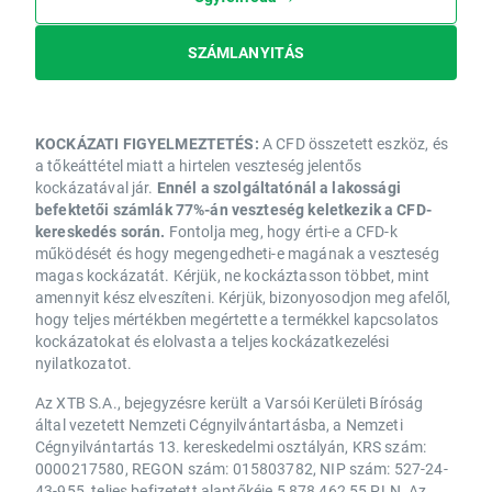
SZÁMLANYITÁS
KOCKÁZATI FIGYELMEZTETÉS:
A CFD összetett eszköz, és
a tőkeáttétel miatt a hirtelen veszteség jelentős
kockázatával jár.
Ennél a szolgáltatónál a lakossági
befektetői számlák 77%-án veszteség keletkezik a CFD-
kereskedés során.
Fontolja meg, hogy érti-e a CFD-k
működését és hogy megengedheti-e magának a veszteség
magas kockázatát. Kérjük, ne kockáztasson többet, mint
amennyit kész elveszíteni. Kérjük, bizonyosodjon meg afelől,
hogy teljes mértékben megértette a termékkel kapcsolatos
kockázatokat és elolvasta a teljes kockázatkezelési
nyilatkozatot.
Az XTB S.A., bejegyzésre került a Varsói Kerületi Bíróság
által vezetett Nemzeti Cégnyilvántartásba, a Nemzeti
Cégnyilvántartás 13. kereskedelmi osztályán, KRS szám:
0000217580, REGON szám: 015803782, NIP szám: 527-24-
43-955, teljes befizetett alaptőkéje 5 878 462,55 PLN. Az