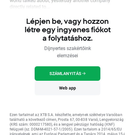
world talked about, yesterday another company
directly related to...
Lépjen be, vagy hozzon
létre egy ingyenes fiókot
a folytatáshoz.
Díjnyertes szakértőink
elemzései
SZÁMLANYITÁS
Web app
Ezen tartalmat az XTB S.A. készítette, amelynek székhelye Varsóban
található a következő címen, Prosta 67, 00-838 Varsó, Lengyelország
(KRS szám: 0000217580), és a lengyel pénzügyi hatóság (KNF)
felügyeli (sz. DDM-M-4021-57-1/2005). Ezen tartalom a 2014/65/EU
irányelvének, ami az Európai Parlament és a Tanács 2014. május 15-i